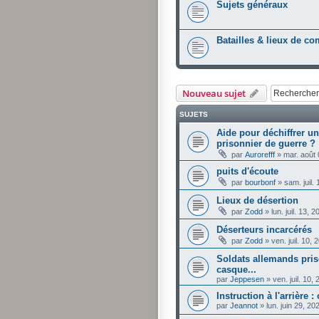
Sujets généraux
Batailles & lieux de c
Nouveau sujet
SUJETS
Aide pour déchiffrer un
prisonnier de guerre ?
par
Aurorefff
»
mar. août
puits d'écoute
par
bourbonf
»
sam. juil.
Lieux de désertion
par
Zodd
»
lun. juil. 13,
Déserteurs incarcérés
par
Zodd
»
ven. juil. 10,
Soldats allemands pris
casque...
par
Jeppesen
»
ven. juil. 10
Instruction à l'arrière 
par
Jeannot
»
lun. juin 29, 2