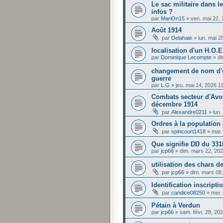
Le sac militaire dans l
infos ?
par
MariOn15
»
ven. mai 22,
Août 1914
par
Delahaie
»
lun. mai 2
localisation d'un H.O.
par
Dominique Lecompte
»
di
changement de nom d'u
guerre
par
L.G
»
jeu. mai 14, 2026 1
Combats secteur d'Avoc
décembre 1914
par
Alexandre0211
»
lun.
Ordres à la populatio
par
spincourt1418
»
mar.
Que signifie DD du 331
par
jcp66
»
dim. mars 22, 20
utilisation des chars 
par
jcp66
»
dim. mars 08
Identification inscripti
par
candice08250
»
mer.
Pétain à Verdun
par
jcp66
»
sam. févr. 28, 20