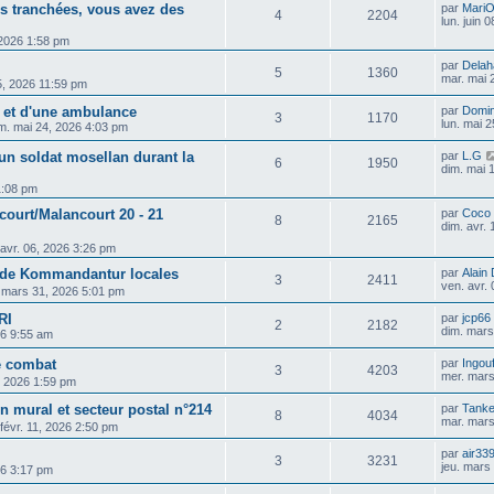
es tranchées, vous avez des
par
Mari
4
2204
lun. juin 
 2026 1:58 pm
par
Delah
5
1360
mar. mai 
5, 2026 11:59 pm
E et d'une ambulance
par
Domin
3
1170
lun. mai 
m. mai 24, 2026 4:03 pm
n soldat mosellan durant la
par
L.G
6
1950
dim. mai 
1:08 pm
ourt/Malancourt 20 - 21
par
Coco
8
2165
dim. avr.
 avr. 06, 2026 3:26 pm
n de Kommandantur locales
par
Alain
3
2411
ven. avr.
 mars 31, 2026 5:01 pm
RI
par
jcp66
2
2182
dim. mars
26 9:55 am
de combat
par
Ingou
3
4203
mer. mars
, 2026 1:59 pm
on mural et secteur postal n°214
par
Tanke
8
4034
mar. mars
 févr. 11, 2026 2:50 pm
par
air33
3
3231
jeu. mars
26 3:17 pm