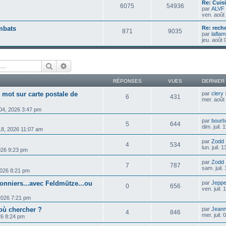
Re: Cuis
6075
54936
par
ALVF
ven. août
ombats
Re: rech
871
9035
par
lafla
jeu. août
Rechercher
Recherche avancée
RÉPONSES
VUES
DERNIER
 mot sur carte postale de
par
clery
6
431
mer. août
 04, 2026 3:47 pm
par
bourb
5
644
dim. juil.
 18, 2026 11:07 am
par
Zodd
4
534
lun. juil.
 2026 9:23 pm
par
Zodd
7
787
sam. juil.
 2026 8:21 pm
onniers...avec Feldmütze...ou
par
Jepp
0
656
ven. juil.
, 2026 7:21 pm
: où chercher ?
par
Jeann
4
846
mer. juil.
026 8:24 pm