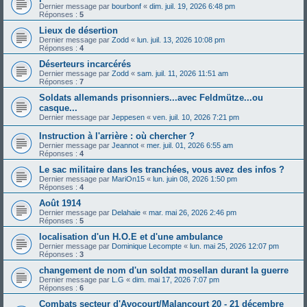
Dernier message par
bourbonf
«
dim. juil. 19, 2026 6:48 pm
Réponses :
5
Lieux de désertion
Dernier message par
Zodd
«
lun. juil. 13, 2026 10:08 pm
Réponses :
4
Déserteurs incarcérés
Dernier message par
Zodd
«
sam. juil. 11, 2026 11:51 am
Réponses :
7
Soldats allemands prisonniers...avec Feldmütze...ou
casque...
Dernier message par
Jeppesen
«
ven. juil. 10, 2026 7:21 pm
Instruction à l'arrière : où chercher ?
Dernier message par
Jeannot
«
mer. juil. 01, 2026 6:55 am
Réponses :
4
Le sac militaire dans les tranchées, vous avez des infos ?
Dernier message par
MariOn15
«
lun. juin 08, 2026 1:50 pm
Réponses :
4
Août 1914
Dernier message par
Delahaie
«
mar. mai 26, 2026 2:46 pm
Réponses :
5
localisation d'un H.O.E et d'une ambulance
Dernier message par
Dominique Lecompte
«
lun. mai 25, 2026 12:07 pm
Réponses :
3
changement de nom d'un soldat mosellan durant la guerre
Dernier message par
L.G
«
dim. mai 17, 2026 7:07 pm
Réponses :
6
Combats secteur d'Avocourt/Malancourt 20 - 21 décembre