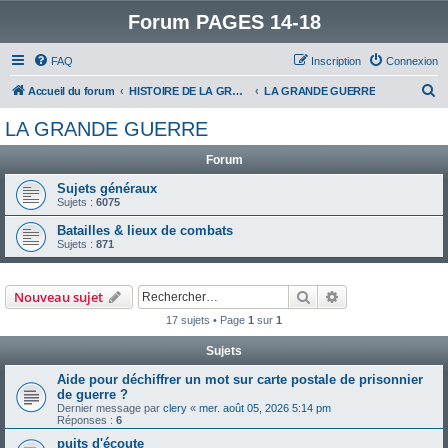
Forum PAGES 14-18
FAQ
Inscription
Connexion
R
Accueil du forum
HISTOIRE DE LA GRANDE GUERRE
LA GRANDE GUERRE
e
LA GRANDE GUERRE
c
Forum
h
e
Sujets généraux
Sujets :
6075
r
Batailles & lieux de combats
c
Sujets :
871
h
e
Rechercher
Recherche avanc
Nouveau sujet
r
17 sujets • Page
1
sur
1
Sujets
Aide pour déchiffrer un mot sur carte postale de prisonnier
de guerre ?
Dernier message par
clery
«
mer. août 05, 2026 5:14 pm
Réponses :
6
puits d'écoute