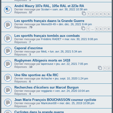
Réponses :
5
André Maury 107e RAL, 105e RAL et 223e RA
Dernier message par
Scolari
«
sam. avr. 30, 2022 10:38 am
Réponses :
57
1
2
3
4
5
6
Les sportifs français daans la Grande Guerre
Dernier message par
Memo59-49
«
dim. déc. 26, 2021 9:44 pm
Réponses :
79
1
5
6
7
8
…
Les sportifs français tombés aux combats
Dernier message par
Frédéric RADET
«
mar. nov. 30, 2021 9:08 pm
Réponses :
7
Caporal d'escrime
Dernier message par
MetL
«
lun. avr. 26, 2021 5:34 am
Réponses :
3
Rugbymen Albigeois morts en 1418
Dernier message par
laperouse
«
jeu. avr. 22, 2021 7:05 pm
Réponses :
10
1
2
Une fête sportive au 43e RIC
Dernier message par
Achache
«
jeu. sept. 10, 2020 1:24 pm
Réponses :
6
Recherches d'écoliers sur Marcel Burgun
Dernier message par
reggianio
«
ven. avr. 24, 2020 10:04 am
Réponses :
4
Jean Marie François BOUCHASSON coureur cycliste
Dernier message par
Marksken58
«
mer. déc. 25, 2019 10:08 pm
Réponses :
7
Cyclistes dans la grande guerre