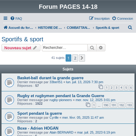
Forum PAGES 14-18
FAQ
Inscription
Connexion
R
Accueil du forum
HISTOIRE DE LA GRANDE GUERRE
COMBATTANTS DE LA GRANDE GUERRE
Sportifs & sport
e
Sportifs & sport
c
Rechercher
Recherche avanc
Nouveau sujet
h
e
1
2
Suivant
41 sujets
r
Sujets
c
Basket-ball durant la grande guerre
h
Dernier message par
33bert51
«
lun. juil. 13, 2026 7:30 pm
Réponses :
57
e
1
2
3
4
5
6
r
Rugby et rugbymen pendant la Grande Guerre
Dernier message par
rugby-pioneers
«
mer. nov. 12, 2025 3:01 pm
Réponses :
1922
1
190
191
192
193
…
Sport pendant la guerre
Dernier message par
Cyrille
«
mer. févr. 05, 2025 11:47 am
Réponses :
2
Boxe - Adrien HOGAN
Dernier message par
Alain BERNARD
«
mar. juil. 25, 2023 6:19 pm