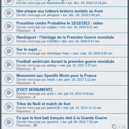
Dernier message par
Marksken58
«
lun. févr. 18, 2019 12:19 pm
Une plaque aux lutteurs bretons tombés au front
Dernier message par
plougous
«
lun. déc. 24, 2018 6:49 pm
Possibles contre Probables le 12/12/1913 : video
Dernier message par
zelaian
«
ven. nov. 30, 2018 9:21 am
Réponses :
4
Handisport : l'héritage de la Première Guerre mondiale
Dernier message par
CD9362
«
dim. nov. 18, 2018 9:47 am
Sur le sujet ...
Dernier message par
dominique rhety
«
sam. sept. 29, 2018 9:26 am
Football américain durant la première guerre mondiale
Dernier message par
eleblay
«
mer. juil. 19, 2017 2:37 pm
Réponses :
9
Monument aux Sportifs Morts pour la France
Dernier message par
moick
«
jeu. janv. 19, 2017 1:12 pm
Réponses :
6
[FOOT MONUMENT]
Dernier message par
anne
«
ven. juin 24, 2016 9:59 pm
Réponses :
2
Trêve de Noël et match de foot
Dernier message par
patrick28
«
mer. juil. 16, 2014 11:13 am
Réponses :
1
Ce que le foot ball français doit à la Grande Guerre
Dernier message par
garance.
«
lun. juil. 09, 2012 7:36 pm
Réponses :
16
1
2