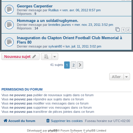
Georges Carpentier
Dernier message par
Rutilius
«
ven. avr. 06, 2012 8:57 pm
Réponses :
9
Hommage a un soldat/rugbymen.
Dernier message par
bretelles jaunes
«
mer. nov. 23, 2011 3:52 pm
Réponses :
14
1
2
Inauguration du Clapton Orient Football Club Memorial à
Flers 80
Dernier message par
sylvain80
«
lun. juil. 11, 2011 3:02 pm
Nouveau sujet
1
2
Suivant
41 sujets
Aller
PERMISSIONS DU FORUM
Vous
ne pouvez pas
publier de nouveaux sujets dans ce forum
Vous
ne pouvez pas
répondre aux sujets dans ce forum
Vous
ne pouvez pas
modifier vos messages dans ce forum
Vous
ne pouvez pas
supprimer vos messages dans ce forum
Vous
ne pouvez pas
transférer de pièces jointes dans ce forum
Accueil du forum
Supprimer les cookies
Fuseau horaire sur
UTC+02:00
Développé par
phpBB
® Forum Software © phpBB Limited