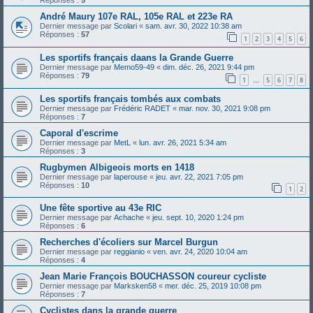
Réponses :
5
André Maury 107e RAL, 105e RAL et 223e RA
Dernier message par
Scolari
«
sam. avr. 30, 2022 10:38 am
Réponses :
57
1
2
3
4
5
6
Les sportifs français daans la Grande Guerre
Dernier message par
Memo59-49
«
dim. déc. 26, 2021 9:44 pm
Réponses :
79
1
5
6
7
8
…
Les sportifs français tombés aux combats
Dernier message par
Frédéric RADET
«
mar. nov. 30, 2021 9:08 pm
Réponses :
7
Caporal d'escrime
Dernier message par
MetL
«
lun. avr. 26, 2021 5:34 am
Réponses :
3
Rugbymen Albigeois morts en 1418
Dernier message par
laperouse
«
jeu. avr. 22, 2021 7:05 pm
Réponses :
10
1
2
Une fête sportive au 43e RIC
Dernier message par
Achache
«
jeu. sept. 10, 2020 1:24 pm
Réponses :
6
Recherches d'écoliers sur Marcel Burgun
Dernier message par
reggianio
«
ven. avr. 24, 2020 10:04 am
Réponses :
4
Jean Marie François BOUCHASSON coureur cycliste
Dernier message par
Marksken58
«
mer. déc. 25, 2019 10:08 pm
Réponses :
7
Cyclistes dans la grande guerre