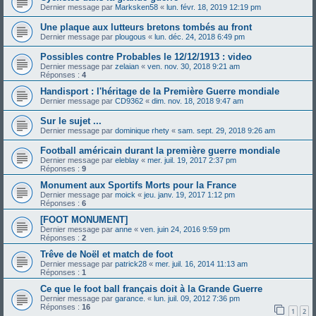
Dernier message par
Marksken58
«
lun. févr. 18, 2019 12:19 pm
Une plaque aux lutteurs bretons tombés au front
Dernier message par
plougous
«
lun. déc. 24, 2018 6:49 pm
Possibles contre Probables le 12/12/1913 : video
Dernier message par
zelaian
«
ven. nov. 30, 2018 9:21 am
Réponses :
4
Handisport : l'héritage de la Première Guerre mondiale
Dernier message par
CD9362
«
dim. nov. 18, 2018 9:47 am
Sur le sujet ...
Dernier message par
dominique rhety
«
sam. sept. 29, 2018 9:26 am
Football américain durant la première guerre mondiale
Dernier message par
eleblay
«
mer. juil. 19, 2017 2:37 pm
Réponses :
9
Monument aux Sportifs Morts pour la France
Dernier message par
moick
«
jeu. janv. 19, 2017 1:12 pm
Réponses :
6
[FOOT MONUMENT]
Dernier message par
anne
«
ven. juin 24, 2016 9:59 pm
Réponses :
2
Trêve de Noël et match de foot
Dernier message par
patrick28
«
mer. juil. 16, 2014 11:13 am
Réponses :
1
Ce que le foot ball français doit à la Grande Guerre
Dernier message par
garance.
«
lun. juil. 09, 2012 7:36 pm
Réponses :
16
1
2