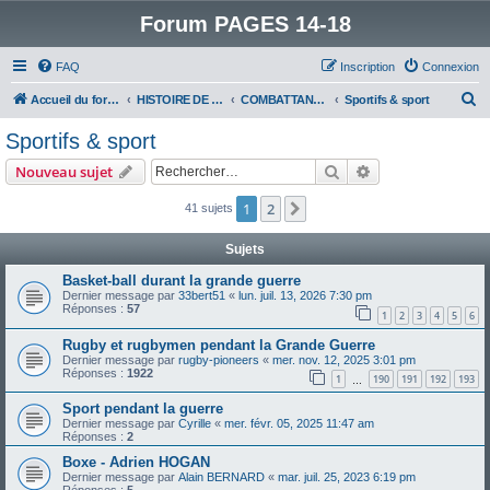
Forum PAGES 14-18
FAQ
Inscription
Connexion
R
Accueil du forum
HISTOIRE DE LA GRANDE GUERRE
COMBATTANTS DE LA GRANDE GUERRE
Sportifs & sport
e
Sportifs & sport
c
Rechercher
Recherche avanc
Nouveau sujet
h
e
1
2
Suivant
41 sujets
r
Sujets
c
Basket-ball durant la grande guerre
h
Dernier message par
33bert51
«
lun. juil. 13, 2026 7:30 pm
Réponses :
57
e
1
2
3
4
5
6
r
Rugby et rugbymen pendant la Grande Guerre
Dernier message par
rugby-pioneers
«
mer. nov. 12, 2025 3:01 pm
Réponses :
1922
1
190
191
192
193
…
Sport pendant la guerre
Dernier message par
Cyrille
«
mer. févr. 05, 2025 11:47 am
Réponses :
2
Boxe - Adrien HOGAN
Dernier message par
Alain BERNARD
«
mar. juil. 25, 2023 6:19 pm