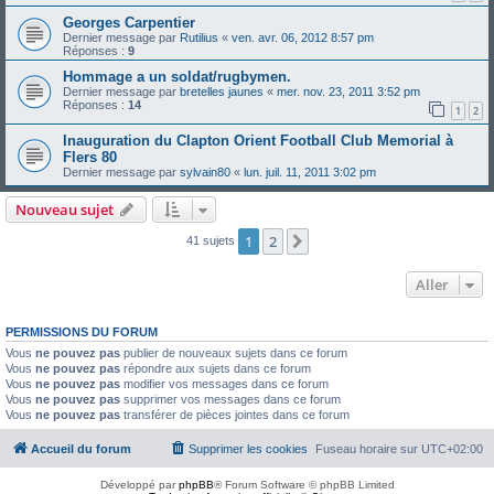
Georges Carpentier
Dernier message par
Rutilius
«
ven. avr. 06, 2012 8:57 pm
Réponses :
9
Hommage a un soldat/rugbymen.
Dernier message par
bretelles jaunes
«
mer. nov. 23, 2011 3:52 pm
Réponses :
14
1
2
Inauguration du Clapton Orient Football Club Memorial à
Flers 80
Dernier message par
sylvain80
«
lun. juil. 11, 2011 3:02 pm
Nouveau sujet
1
2
Suivant
41 sujets
Aller
PERMISSIONS DU FORUM
Vous
ne pouvez pas
publier de nouveaux sujets dans ce forum
Vous
ne pouvez pas
répondre aux sujets dans ce forum
Vous
ne pouvez pas
modifier vos messages dans ce forum
Vous
ne pouvez pas
supprimer vos messages dans ce forum
Vous
ne pouvez pas
transférer de pièces jointes dans ce forum
Accueil du forum
Supprimer les cookies
Fuseau horaire sur
UTC+02:00
Développé par
phpBB
® Forum Software © phpBB Limited