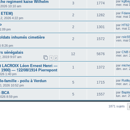
sche regiment kaise Wilhelm
par
kglba
3
1774
mer. mai 
, 2026 10:10 am
e ETEM)
par
Fdan
2
1282
mar. mai 
12, 2026 4:22 pm
P
par
HT62
2
1301
lun. mai 
 1:09 pm
ldats inhumés cimetière
par
rslc5
2
1572
ven. mai 
6 8:26 pm
urs sénégalais
par
CNB
12
5676
mer. avr.
2, 2019 9:07 am
1
2
t LACROIX Léon Ernest Henri —
par
michel
1
1372
dim. avr.
e 1900) — †22/08/1914 Pierrepont
2026 1:40 pm
e-famille - poilu à Verdun
par
Rutili
5
1715
mer. avr.
20, 2026 10:52 pm
e BCA
par
Bapti
5
1557
lun. avr.
 2026 8:59 pm
1871 sujets