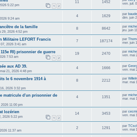
ennes
11
1452
ven. juil.
, 2026 5:22 pm
1
2
par
baud
4
1629
dim. juin
, 2026 9:24 am
ancêtre de la famille
par
michel
8
8642
jeu. juin 
i 29, 2026 4:52 pm
n Militaire LEFORT Francis
par
Thom
7
187174
mer. juin
n 07, 2026 3:41 am
115e RI) prisonnier de guerre
par
michel
19
2470
ven. mai 
2026 7:53 am
1
2
isée aux AD 39.
par
Georg
4
1666
ven. mai 
 mai 21, 2026 4:48 pm
its le 6 novembre 1914 à
par
Wille
8
2212
mar. mai 
 16, 2026 3:32 pm
he matricule d'un prisonnier de
par
michel
4
1351
mar. mai 
, 2026 11:00 pm
t lozérien
par
cecm
14
3453
ven. mai 
2, 2026 5:22 pm
1
2
par
TCsch
2
1291
ven. mai 
 2026 11:37 am