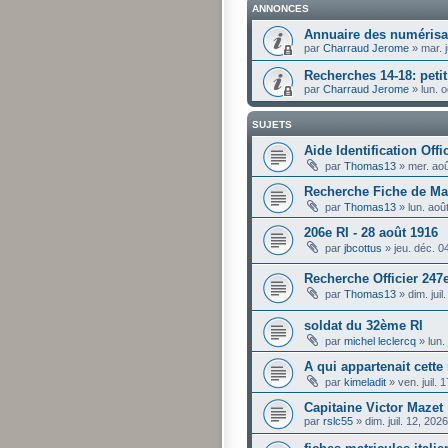
ANNONCES
Annuaire des numérisat
par
Charraud Jerome
»
mar. 
Recherches 14-18: pet
par
Charraud Jerome
»
lun. 
SUJETS
Aide Identification Offi
par
Thomas13
»
mer. ao
Recherche Fiche de Mat
par
Thomas13
»
lun. aoû
206e RI - 28 août 1916
par
jbcottus
»
jeu. déc. 
Recherche Officier 247e
par
Thomas13
»
dim. jui
soldat du 32ème RI
par
michel leclercq
»
lun.
A qui appartenait cette
par
kimeladit
»
ven. juil.
Capitaine Victor Mazet
par
rslc55
»
dim. juil. 12, 20