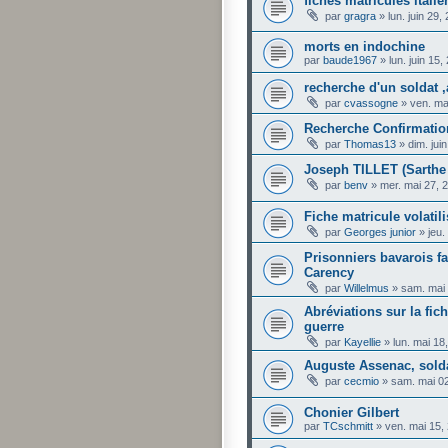
fiches matricules itali
par
gragra
»
lun. juin 29
morts en indochine
par
baude1967
»
lun. juin 15
recherche d'un soldat ,
par
cvassogne
»
ven. ma
Recherche Confirmatio
par
Thomas13
»
dim. jui
Joseph TILLET (Sarthe 
par
benv
»
mer. mai 27, 
Fiche matricule volatil
par
Georges junior
»
jeu.
Prisonniers bavarois fa
Carency
par
Willelmus
»
sam. mai
Abréviations sur la fic
guerre
par
Kayellie
»
lun. mai 18
Auguste Assenac, solda
par
cecmio
»
sam. mai 0
Chonier Gilbert
par
TCschmitt
»
ven. mai 15,