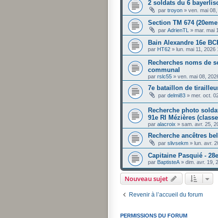
2 soldats du 6 bayerli
par
troyon
»
ven. mai 08
Section TM 674 (20em
par
AdrienTL
»
mar. mai 
Bain Alexandre 16e BC
par
HT62
»
lun. mai 11, 2026
Recherches noms de so
communal
par
rslc55
»
ven. mai 08, 202
7e bataillon de tiraille
par
delmi83
»
mer. oct. 0
Recherche photo solda
91e RI Mézières (class
par
alacroix
»
sam. avr. 25, 
Recherche ancêtres bell
par
slivsekm
»
lun. avr. 
Capitaine Pasquié - 28
par
BaptisteA
»
dim. avr. 19,
Nouveau sujet
Revenir à l’accueil du forum
PERMISSIONS DU FORUM