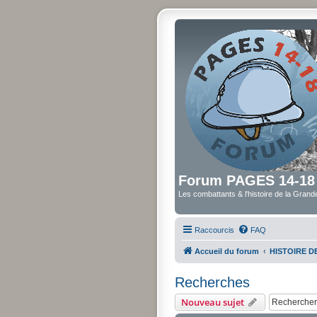
Forum PAGES 14-18
Les combattants & l'histoire de la Gran
Raccourcis
FAQ
Accueil du forum
HISTOIRE 
Recherches
Nouveau sujet