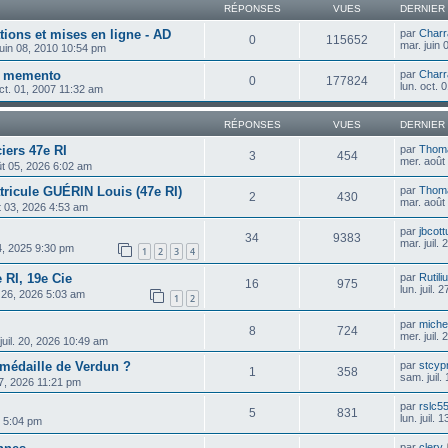
RÉPONSES
VUES
DERNIER
ions et mises en ligne - AD
par
Charr
0
115652
mar. juin
juin 08, 2010 10:54 pm
it memento
par
Charr
0
177824
lun. oct.
oct. 01, 2007 11:32 am
RÉPONSES
VUES
DERNIER
ciers 47e RI
par
Thom
3
454
mer. août
ût 05, 2026 6:02 am
ricule GUÉRIN Louis (47e RI)
par
Thom
2
430
mar. août
t 03, 2026 4:53 am
par
jbcott
34
9383
mar. juil.
04, 2025 9:30 pm
1
2
3
4
 RI, 19e Cie
par
Rutili
16
975
lun. juil.
l. 26, 2026 5:03 am
1
2
par
michel
8
724
mer. juil.
 juil. 20, 2026 10:49 am
 médaille de Verdun ?
par
stcyp
1
358
sam. juil
 17, 2026 11:21 pm
par
rslc5
5
831
lun. juil.
26 5:04 pm
par
clery