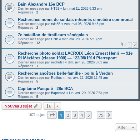
Bain Alexandre 16e BCP
Dernier message par
HT62
«
lun. mai 11, 2026 8:33 pm
Réponses :
2
Recherches noms de soldats inhumés cimetière communal
Dernier message par
rslc55
«
ven. mai 08, 2026 9:48 pm
Réponses :
2
7e bataillon de tirailleurs sénégalais
Dernier message par
CNB
«
mer. avr. 29, 2026 5:13 pm
Réponses :
12
1
2
Recherche photo soldat LACROIX Léon Ernest Henri — 91e
RI Mézières (classe 1900) — †22/08/1914 Pierrepont
Dernier message par
michelstl
«
dim. avr. 26, 2026 3:03 am
Réponses :
1
Recherche ancêtres belle-famille - poilu à Verdun
Dernier message par
Rutilius
«
mer. avr. 22, 2026 12:45 am
Réponses :
5
Capitaine Pasquié - 28e BCA
Dernier message par
BaptisteA
«
lun. avr. 20, 2026 7:54 pm
Réponses :
5
Nouveau sujet
Page
1
sur
75
1
2
3
4
5
75
Suivant
1871 sujets
…
Aller