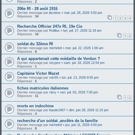
Réponses :
2
206e RI - 28 août 1916
Dernier message par
jbcottus
«
mar. juil. 28, 2026 3:50 pm
Réponses :
34
1
2
3
4
Recherche Officier 247e RI, 19e Cie
Dernier message par
Rutilius
«
lun. juil. 27, 2026 11:18 am
Réponses :
16
1
2
soldat du 32ème RI
Dernier message par
michelstl
«
mer. juil. 22, 2026 1:06 am
Réponses :
8
A qui appartenait cette médaille de Verdun ?
Dernier message par
stcypre
«
sam. juil. 18, 2026 12:54 pm
Réponses :
1
Capitaine Victor Mazet
Dernier message par
rslc55
«
lun. juil. 13, 2026 9:55 pm
Réponses :
5
fiches matricules italiennes
Dernier message par
clery
«
ven. juil. 03, 2026 7:05 pm
Réponses :
11
1
2
morts en indochine
Dernier message par
baude1967
«
dim. juin 28, 2026 11:15 pm
Réponses :
4
recherche d'un soldat ,ancêtre de la famille
Dernier message par
michelstl
«
jeu. juin 11, 2026 4:00 pm
Réponses :
8