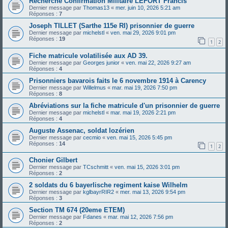
Recherche Confirmation Militaire LEFORT Francis
Dernier message par
Thomas13
«
mer. juin 10, 2026 5:21 am
Réponses :
7
Joseph TILLET (Sarthe 115e RI) prisonnier de guerre
Dernier message par
michelstl
«
ven. mai 29, 2026 9:01 pm
Réponses :
19
1
2
Fiche matricule volatilisée aux AD 39.
Dernier message par
Georges junior
«
ven. mai 22, 2026 9:27 am
Réponses :
4
Prisonniers bavarois faits le 6 novembre 1914 à Carency
Dernier message par
Willelmus
«
mar. mai 19, 2026 7:50 pm
Réponses :
8
Abréviations sur la fiche matricule d'un prisonnier de guerre
Dernier message par
michelstl
«
mar. mai 19, 2026 2:21 pm
Réponses :
4
Auguste Assenac, soldat lozérien
Dernier message par
cecmio
«
ven. mai 15, 2026 5:45 pm
Réponses :
14
1
2
Chonier Gilbert
Dernier message par
TCschmitt
«
ven. mai 15, 2026 3:01 pm
Réponses :
2
2 soldats du 6 bayerlische regiment kaise Wilhelm
Dernier message par
kglbayrRIR2
«
mer. mai 13, 2026 9:54 pm
Réponses :
3
Section TM 674 (20eme ETEM)
Dernier message par
Fdanes
«
mar. mai 12, 2026 7:56 pm
Réponses :
2