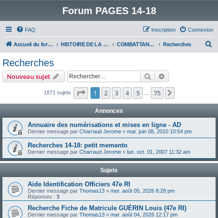
Forum PAGES 14-18
FAQ
Inscription
Connexion
R
Accueil du forum
HISTOIRE DE LA GRANDE GUERRE
COMBATTANTS DE LA GRANDE GUERRE
Recherches
e
Recherches
c
Rechercher
Recherche avanc
Nouveau sujet
h
e
Page
1
sur
75
1
2
3
4
5
75
Suivant
1871 sujets
…
r
Annonces
c
Annuaire des numérisations et mises en ligne - AD
h
Dernier message par
Charraud Jerome
«
mar. juin 08, 2010 10:54 pm
e
Recherches 14-18: petit memento
r
Dernier message par
Charraud Jerome
«
lun. oct. 01, 2007 11:32 am
Sujets
Aide Identification Officiers 47e RI
Dernier message par
Thomas13
«
mer. août 05, 2026 8:28 pm
Réponses :
3
Recherche Fiche de Matricule GUÉRIN Louis (47e RI)
Dernier message par
Thomas13
«
mar. août 04, 2026 12:17 pm