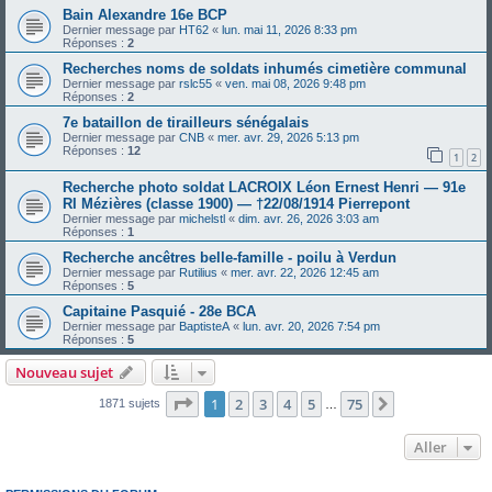
Bain Alexandre 16e BCP
Dernier message par
HT62
«
lun. mai 11, 2026 8:33 pm
Réponses :
2
Recherches noms de soldats inhumés cimetière communal
Dernier message par
rslc55
«
ven. mai 08, 2026 9:48 pm
Réponses :
2
7e bataillon de tirailleurs sénégalais
Dernier message par
CNB
«
mer. avr. 29, 2026 5:13 pm
Réponses :
12
1
2
Recherche photo soldat LACROIX Léon Ernest Henri — 91e
RI Mézières (classe 1900) — †22/08/1914 Pierrepont
Dernier message par
michelstl
«
dim. avr. 26, 2026 3:03 am
Réponses :
1
Recherche ancêtres belle-famille - poilu à Verdun
Dernier message par
Rutilius
«
mer. avr. 22, 2026 12:45 am
Réponses :
5
Capitaine Pasquié - 28e BCA
Dernier message par
BaptisteA
«
lun. avr. 20, 2026 7:54 pm
Réponses :
5
Nouveau sujet
Page
1
sur
75
1
2
3
4
5
75
Suivant
1871 sujets
…
Aller