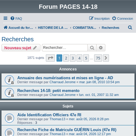
Forum PAGES 14-18
FAQ
Inscription
Connexion
R
Accueil du forum
HISTOIRE DE LA GRANDE GUERRE
COMBATTANTS DE LA GRANDE GUERRE
Recherches
e
Recherches
c
Rechercher
Recherche avanc
Nouveau sujet
h
e
Page
1
sur
75
1
2
3
4
5
75
Suivant
1871 sujets
…
r
Annonces
c
Annuaire des numérisations et mises en ligne - AD
h
Dernier message par
Charraud Jerome
«
mar. juin 08, 2010 10:54 pm
e
Recherches 14-18: petit memento
r
Dernier message par
Charraud Jerome
«
lun. oct. 01, 2007 11:32 am
Sujets
Aide Identification Officiers 47e RI
Dernier message par
Thomas13
«
mer. août 05, 2026 8:28 pm
Réponses :
3
Recherche Fiche de Matricule GUÉRIN Louis (47e RI)
Dernier message par
Thomas13
«
mar. août 04, 2026 12:17 pm