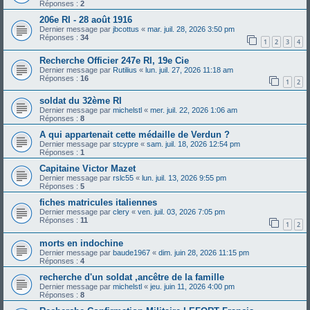
Réponses :
2
206e RI - 28 août 1916
Dernier message par
jbcottus
«
mar. juil. 28, 2026 3:50 pm
Réponses :
34
1
2
3
4
Recherche Officier 247e RI, 19e Cie
Dernier message par
Rutilius
«
lun. juil. 27, 2026 11:18 am
Réponses :
16
1
2
soldat du 32ème RI
Dernier message par
michelstl
«
mer. juil. 22, 2026 1:06 am
Réponses :
8
A qui appartenait cette médaille de Verdun ?
Dernier message par
stcypre
«
sam. juil. 18, 2026 12:54 pm
Réponses :
1
Capitaine Victor Mazet
Dernier message par
rslc55
«
lun. juil. 13, 2026 9:55 pm
Réponses :
5
fiches matricules italiennes
Dernier message par
clery
«
ven. juil. 03, 2026 7:05 pm
Réponses :
11
1
2
morts en indochine
Dernier message par
baude1967
«
dim. juin 28, 2026 11:15 pm
Réponses :
4
recherche d'un soldat ,ancêtre de la famille
Dernier message par
michelstl
«
jeu. juin 11, 2026 4:00 pm
Réponses :
8