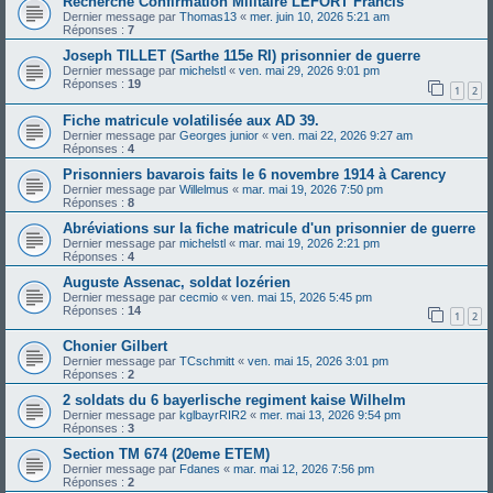
Recherche Confirmation Militaire LEFORT Francis
Dernier message par
Thomas13
«
mer. juin 10, 2026 5:21 am
Réponses :
7
Joseph TILLET (Sarthe 115e RI) prisonnier de guerre
Dernier message par
michelstl
«
ven. mai 29, 2026 9:01 pm
Réponses :
19
1
2
Fiche matricule volatilisée aux AD 39.
Dernier message par
Georges junior
«
ven. mai 22, 2026 9:27 am
Réponses :
4
Prisonniers bavarois faits le 6 novembre 1914 à Carency
Dernier message par
Willelmus
«
mar. mai 19, 2026 7:50 pm
Réponses :
8
Abréviations sur la fiche matricule d'un prisonnier de guerre
Dernier message par
michelstl
«
mar. mai 19, 2026 2:21 pm
Réponses :
4
Auguste Assenac, soldat lozérien
Dernier message par
cecmio
«
ven. mai 15, 2026 5:45 pm
Réponses :
14
1
2
Chonier Gilbert
Dernier message par
TCschmitt
«
ven. mai 15, 2026 3:01 pm
Réponses :
2
2 soldats du 6 bayerlische regiment kaise Wilhelm
Dernier message par
kglbayrRIR2
«
mer. mai 13, 2026 9:54 pm
Réponses :
3
Section TM 674 (20eme ETEM)
Dernier message par
Fdanes
«
mar. mai 12, 2026 7:56 pm
Réponses :
2