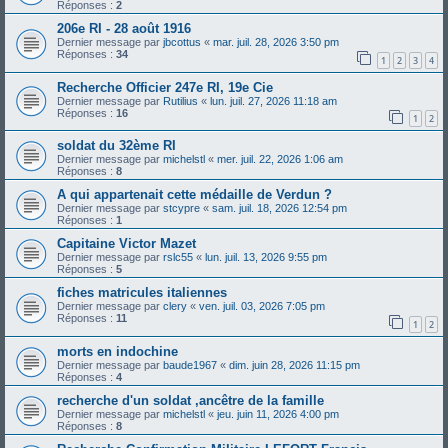
Réponses :
2
206e RI - 28 août 1916
Dernier message par
jbcottus
«
mar. juil. 28, 2026 3:50 pm
Réponses :
34
1
2
3
4
Recherche Officier 247e RI, 19e Cie
Dernier message par
Rutilius
«
lun. juil. 27, 2026 11:18 am
Réponses :
16
1
2
soldat du 32ème RI
Dernier message par
michelstl
«
mer. juil. 22, 2026 1:06 am
Réponses :
8
A qui appartenait cette médaille de Verdun ?
Dernier message par
stcypre
«
sam. juil. 18, 2026 12:54 pm
Réponses :
1
Capitaine Victor Mazet
Dernier message par
rslc55
«
lun. juil. 13, 2026 9:55 pm
Réponses :
5
fiches matricules italiennes
Dernier message par
clery
«
ven. juil. 03, 2026 7:05 pm
Réponses :
11
1
2
morts en indochine
Dernier message par
baude1967
«
dim. juin 28, 2026 11:15 pm
Réponses :
4
recherche d'un soldat ,ancêtre de la famille
Dernier message par
michelstl
«
jeu. juin 11, 2026 4:00 pm
Réponses :
8