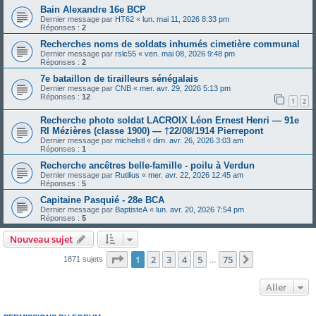
Bain Alexandre 16e BCP
Dernier message par
HT62
«
lun. mai 11, 2026 8:33 pm
Réponses :
2
Recherches noms de soldats inhumés cimetière communal
Dernier message par
rslc55
«
ven. mai 08, 2026 9:48 pm
Réponses :
2
7e bataillon de tirailleurs sénégalais
Dernier message par
CNB
«
mer. avr. 29, 2026 5:13 pm
Réponses :
12
1
2
Recherche photo soldat LACROIX Léon Ernest Henri — 91e
RI Mézières (classe 1900) — †22/08/1914 Pierrepont
Dernier message par
michelstl
«
dim. avr. 26, 2026 3:03 am
Réponses :
1
Recherche ancêtres belle-famille - poilu à Verdun
Dernier message par
Rutilius
«
mer. avr. 22, 2026 12:45 am
Réponses :
5
Capitaine Pasquié - 28e BCA
Dernier message par
BaptisteA
«
lun. avr. 20, 2026 7:54 pm
Réponses :
5
Nouveau sujet
Page
1
sur
75
1
2
3
4
5
75
Suivant
1871 sujets
…
Aller