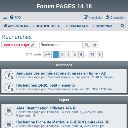
Forum PAGES 14-18
FAQ
Inscription
Connexion
R
Accueil du forum
HISTOIRE DE LA GRANDE GUERRE
COMBATTANTS DE LA GRANDE GUERRE
Recherches
e
Recherches
c
Rechercher
Recherche avanc
Nouveau sujet
h
e
Page
1
sur
75
1
2
3
4
5
75
Suivant
1871 sujets
…
r
Annonces
c
Annuaire des numérisations et mises en ligne - AD
h
Dernier message par
Charraud Jerome
«
mar. juin 08, 2010 10:54 pm
e
Recherches 14-18: petit memento
r
Dernier message par
Charraud Jerome
«
lun. oct. 01, 2007 11:32 am
Sujets
Aide Identification Officiers 47e RI
Dernier message par
Thomas13
«
mer. août 05, 2026 8:28 pm
Réponses :
3
Recherche Fiche de Matricule GUÉRIN Louis (47e RI)
Dernier message par
Thomas13
«
mar. août 04, 2026 12:17 pm