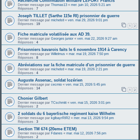
Recherche Confirmation Militaire LEFORT Francis
Dernier message par
Thomas13
«
mer. juin 10, 2026 5:21 am
Réponses :
7
Joseph TILLET (Sarthe 115e RI) prisonnier de guerre
Dernier message par
michelstl
«
ven. mai 29, 2026 9:01 pm
Réponses :
19
1
2
Fiche matricule volatilisée aux AD 39.
Dernier message par
Georges junior
«
ven. mai 22, 2026 9:27 am
Réponses :
4
Prisonniers bavarois faits le 6 novembre 1914 à Carency
Dernier message par
Willelmus
«
mar. mai 19, 2026 7:50 pm
Réponses :
8
Abréviations sur la fiche matricule d'un prisonnier de guerre
Dernier message par
michelstl
«
mar. mai 19, 2026 2:21 pm
Réponses :
4
Auguste Assenac, soldat lozérien
Dernier message par
cecmio
«
ven. mai 15, 2026 5:45 pm
Réponses :
14
1
2
Chonier Gilbert
Dernier message par
TCschmitt
«
ven. mai 15, 2026 3:01 pm
Réponses :
2
2 soldats du 6 bayerlische regiment kaise Wilhelm
Dernier message par
kglbayrRIR2
«
mer. mai 13, 2026 9:54 pm
Réponses :
3
Section TM 674 (20eme ETEM)
Dernier message par
Fdanes
«
mar. mai 12, 2026 7:56 pm
Réponses :
2