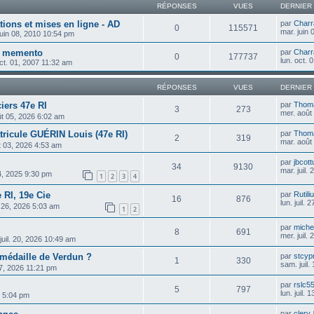
RÉPONSES
VUES
DERNIER
ions et mises en ligne - AD
par
Charr
0
115571
mar. juin
juin 08, 2010 10:54 pm
it memento
par
Charr
0
177737
lun. oct.
oct. 01, 2007 11:32 am
RÉPONSES
VUES
DERNIER
ciers 47e RI
par
Thom
3
273
mer. août
ût 05, 2026 6:02 am
ricule GUÉRIN Louis (47e RI)
par
Thom
2
319
mar. août
t 03, 2026 4:53 am
par
jbcott
34
9130
mar. juil.
04, 2025 9:30 pm
1
2
3
4
 RI, 19e Cie
par
Rutili
16
876
lun. juil.
l. 26, 2026 5:03 am
1
2
par
michel
8
691
mer. juil.
 juil. 20, 2026 10:49 am
 médaille de Verdun ?
par
stcyp
1
330
sam. juil
 17, 2026 11:21 pm
par
rslc5
5
797
lun. juil.
26 5:04 pm
par
clery