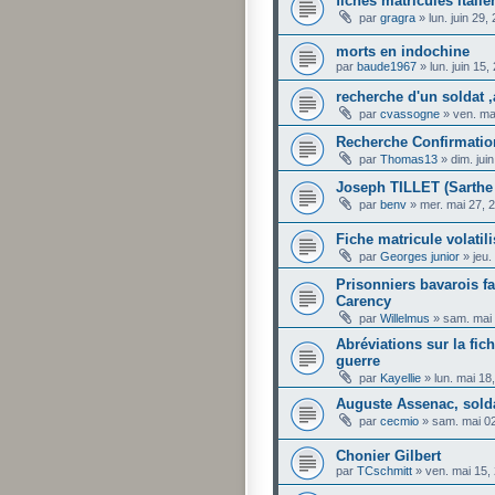
fiches matricules itali
par
gragra
»
lun. juin 29
morts en indochine
par
baude1967
»
lun. juin 15
recherche d'un soldat ,
par
cvassogne
»
ven. ma
Recherche Confirmatio
par
Thomas13
»
dim. jui
Joseph TILLET (Sarthe 
par
benv
»
mer. mai 27, 
Fiche matricule volatil
par
Georges junior
»
jeu.
Prisonniers bavarois fa
Carency
par
Willelmus
»
sam. mai
Abréviations sur la fic
guerre
par
Kayellie
»
lun. mai 18
Auguste Assenac, solda
par
cecmio
»
sam. mai 0
Chonier Gilbert
par
TCschmitt
»
ven. mai 15,