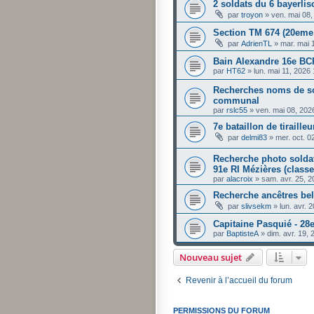
2 soldats du 6 bayerli
par
troyon
»
ven. mai 08
Section TM 674 (20em
par
AdrienTL
»
mar. mai 
Bain Alexandre 16e BC
par
HT62
»
lun. mai 11, 2026
Recherches noms de so
communal
par
rslc55
»
ven. mai 08, 202
7e bataillon de tiraille
par
delmi83
»
mer. oct. 0
Recherche photo solda
91e RI Mézières (class
par
alacroix
»
sam. avr. 25, 
Recherche ancêtres bell
par
slivsekm
»
lun. avr. 
Capitaine Pasquié - 28
par
BaptisteA
»
dim. avr. 19,
Nouveau sujet
Revenir à l’accueil du forum
PERMISSIONS DU FORUM