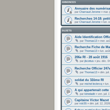
ANNONCES
Annuaire des numérisat
par
Charraud Jerome
»
mar. 
Recherches 14-18: pet
par
Charraud Jerome
»
lun. 
SUJETS
Aide Identification Offi
par
Thomas13
»
mer. ao
Recherche Fiche de Mat
par
Thomas13
»
lun. aoû
206e RI - 28 août 1916
par
jbcottus
»
jeu. déc. 
Recherche Officier 247e
par
Thomas13
»
dim. jui
soldat du 32ème RI
par
michel leclercq
»
lun.
A qui appartenait cette
par
kimeladit
»
ven. juil.
Capitaine Victor Mazet
par
rslc55
»
dim. juil. 12, 20