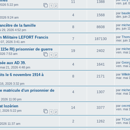
ennes
11
1388
ven. juil.
, 2026 5:22 pm
1
2
par
baud
4
1568
dim. juin
, 2026 9:24 am
ancêtre de la famille
par
michel
8
8608
jeu. juin 
i 29, 2026 4:52 pm
n Militaire LEFORT Francis
par
Thom
7
187130
mer. juin
n 07, 2026 3:41 am
115e RI) prisonnier de guerre
par
michel
19
2402
ven. mai 
2026 7:53 am
1
2
isée aux AD 39.
par
Georg
4
1641
ven. mai 
 mai 21, 2026 4:48 pm
its le 6 novembre 1914 à
par
Wille
8
2171
mar. mai 
 16, 2026 3:32 pm
he matricule d'un prisonnier de
par
michel
4
1307
mar. mai 
, 2026 11:00 pm
t lozérien
par
cecm
14
3377
ven. mai 
2, 2026 5:22 pm
1
2
par
TCsch
2
1262
ven. mai 
 2026 11:37 am