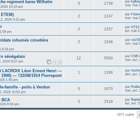
sche regiment kaise Wilhelm
par
kglba
3
1738
mer. mai 
, 2026 10:10 am
e ETEM)
par
Fdan
2
1247
mar. mai 
12, 2026 4:22 pm
P
par
HT62
2
1257
lun. mai 
 1:09 pm
ldats inhumés cimetière
par
rslc5
2
1548
ven. mai 
6 8:26 pm
urs sénégalais
par
CNB
12
5593
mer. avr.
2, 2019 9:07 am
1
2
t LACROIX Léon Ernest Henri —
par
michel
1
1336
dim. avr.
e 1900) — †22/08/1914 Pierrepont
2026 1:40 pm
e-famille - poilu à Verdun
par
Rutili
5
1670
mer. avr.
20, 2026 10:52 pm
e BCA
par
Bapti
5
1518
lun. avr.
 2026 8:59 pm
1871 sujets