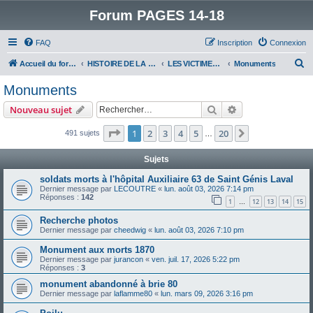
Forum PAGES 14-18
FAQ
Inscription
Connexion
R
Accueil du forum
HISTOIRE DE LA GRANDE GUERRE
LES VICTIMES DE LA GRANDE GUERRE
Monuments
e
Monuments
c
Rechercher
Recherche avanc
Nouveau sujet
h
e
Page
1
sur
20
1
2
3
4
5
20
Suivant
491 sujets
…
r
Sujets
c
soldats morts à l'hôpital Auxiliaire 63 de Saint Génis Laval
h
Dernier message par
LECOUTRE
«
lun. août 03, 2026 7:14 pm
Réponses :
142
e
1
12
13
14
15
…
r
Recherche photos
Dernier message par
cheedwig
«
lun. août 03, 2026 7:10 pm
Monument aux morts 1870
Dernier message par
jurancon
«
ven. juil. 17, 2026 5:22 pm
Réponses :
3
monument abandonné à brie 80
Dernier message par
laflamme80
«
lun. mars 09, 2026 3:16 pm