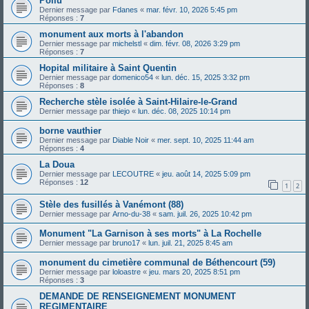
Poilu
Dernier message par
Fdanes
«
mar. févr. 10, 2026 5:45 pm
Réponses :
7
monument aux morts à l'abandon
Dernier message par
michelstl
«
dim. févr. 08, 2026 3:29 pm
Réponses :
7
Hopital militaire à Saint Quentin
Dernier message par
domenico54
«
lun. déc. 15, 2025 3:32 pm
Réponses :
8
Recherche stèle isolée à Saint-Hilaire-le-Grand
Dernier message par
thiejo
«
lun. déc. 08, 2025 10:14 pm
borne vauthier
Dernier message par
Diable Noir
«
mer. sept. 10, 2025 11:44 am
Réponses :
4
La Doua
Dernier message par
LECOUTRE
«
jeu. août 14, 2025 5:09 pm
Réponses :
12
1
2
Stèle des fusillés à Vanémont (88)
Dernier message par
Arno-du-38
«
sam. juil. 26, 2025 10:42 pm
Monument "La Garnison à ses morts" à La Rochelle
Dernier message par
bruno17
«
lun. juil. 21, 2025 8:45 am
monument du cimetière communal de Béthencourt (59)
Dernier message par
loloastre
«
jeu. mars 20, 2025 8:51 pm
Réponses :
3
DEMANDE DE RENSEIGNEMENT MONUMENT
REGIMENTAIRE