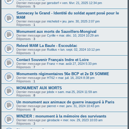
Dernier message par
gersdorf
«
ven. févr. 21, 2025 12:34 pm
Réponses :
5
Sennecey le Grand - Identité du soldat ayant posé pour le
MAM
Dernier message par
michelstl
«
jeu. janv. 30, 2025 2:07 pm
Réponses :
1
Monument aux morts de Sauvillers-Mongival
Dernier message par
Cyrille
«
mar. déc. 10, 2024 10:29 am
Réponses :
3
Relevé MAM La Baule - Escoublac
Dernier message par
Rutilius
«
lun. sept. 02, 2024 10:12 pm
Réponses :
1
Contact Souvenir Français Indre et Loire
Dernier message par
Franz
«
mar. août 27, 2024 5:33 pm
Réponses :
7
Monuments régimentaires 56e BCP et 2e DI SOMME
Dernier message par
HT62
«
mar. juil. 16, 2024 8:38 pm
Réponses :
1
MONUMENT AUX MORTS
Dernier message par
jobdx
«
sam. mai 25, 2024 11:59 am
Réponses :
8
Un monument aux animaux de guerre inauguré à Paris
Dernier message par
pierret
«
mer. janv. 31, 2024 10:43 pm
Réponses :
8
MINZIER : monument à la mémoire des survivants
Dernier message par
girodacle
«
mer. nov. 29, 2023 10:03 am
Réponses :
3