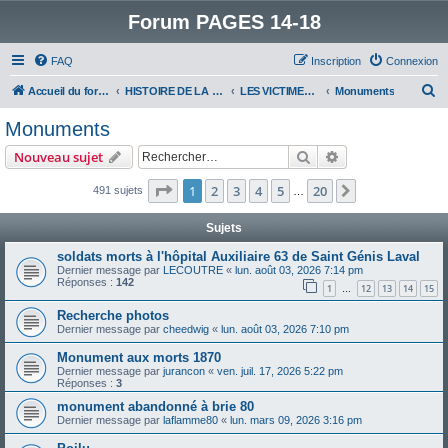
Forum PAGES 14-18
FAQ
Inscription
Connexion
R
Accueil du forum
HISTOIRE DE LA GRANDE GUERRE
LES VICTIMES DE LA GRANDE GUERRE
Monuments
e
Monuments
c
Rechercher
Recherche avanc
Nouveau sujet
h
e
Page
1
sur
20
1
2
3
4
5
20
Suivant
491 sujets
…
r
Sujets
c
soldats morts à l'hôpital Auxiliaire 63 de Saint Génis Laval
h
Dernier message par
LECOUTRE
«
lun. août 03, 2026 7:14 pm
Réponses :
142
e
1
12
13
14
15
…
r
Recherche photos
Dernier message par
cheedwig
«
lun. août 03, 2026 7:10 pm
Monument aux morts 1870
Dernier message par
jurancon
«
ven. juil. 17, 2026 5:22 pm
Réponses :
3
monument abandonné à brie 80
Dernier message par
laflamme80
«
lun. mars 09, 2026 3:16 pm