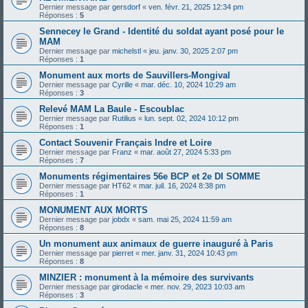
Dernier message par
gersdorf
«
ven. févr. 21, 2025 12:34 pm
Réponses :
5
Sennecey le Grand - Identité du soldat ayant posé pour le
MAM
Dernier message par
michelstl
«
jeu. janv. 30, 2025 2:07 pm
Réponses :
1
Monument aux morts de Sauvillers-Mongival
Dernier message par
Cyrille
«
mar. déc. 10, 2024 10:29 am
Réponses :
3
Relevé MAM La Baule - Escoublac
Dernier message par
Rutilius
«
lun. sept. 02, 2024 10:12 pm
Réponses :
1
Contact Souvenir Français Indre et Loire
Dernier message par
Franz
«
mar. août 27, 2024 5:33 pm
Réponses :
7
Monuments régimentaires 56e BCP et 2e DI SOMME
Dernier message par
HT62
«
mar. juil. 16, 2024 8:38 pm
Réponses :
1
MONUMENT AUX MORTS
Dernier message par
jobdx
«
sam. mai 25, 2024 11:59 am
Réponses :
8
Un monument aux animaux de guerre inauguré à Paris
Dernier message par
pierret
«
mer. janv. 31, 2024 10:43 pm
Réponses :
8
MINZIER : monument à la mémoire des survivants
Dernier message par
girodacle
«
mer. nov. 29, 2023 10:03 am
Réponses :
3