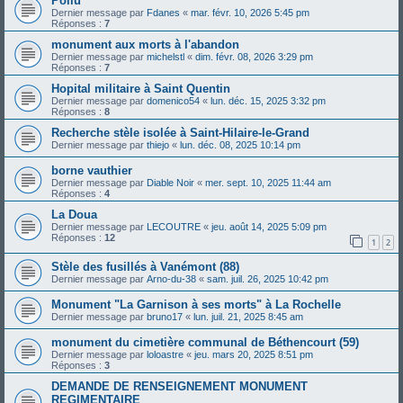
Poilu
Dernier message par
Fdanes
«
mar. févr. 10, 2026 5:45 pm
Réponses :
7
monument aux morts à l'abandon
Dernier message par
michelstl
«
dim. févr. 08, 2026 3:29 pm
Réponses :
7
Hopital militaire à Saint Quentin
Dernier message par
domenico54
«
lun. déc. 15, 2025 3:32 pm
Réponses :
8
Recherche stèle isolée à Saint-Hilaire-le-Grand
Dernier message par
thiejo
«
lun. déc. 08, 2025 10:14 pm
borne vauthier
Dernier message par
Diable Noir
«
mer. sept. 10, 2025 11:44 am
Réponses :
4
La Doua
Dernier message par
LECOUTRE
«
jeu. août 14, 2025 5:09 pm
Réponses :
12
1
2
Stèle des fusillés à Vanémont (88)
Dernier message par
Arno-du-38
«
sam. juil. 26, 2025 10:42 pm
Monument "La Garnison à ses morts" à La Rochelle
Dernier message par
bruno17
«
lun. juil. 21, 2025 8:45 am
monument du cimetière communal de Béthencourt (59)
Dernier message par
loloastre
«
jeu. mars 20, 2025 8:51 pm
Réponses :
3
DEMANDE DE RENSEIGNEMENT MONUMENT
REGIMENTAIRE