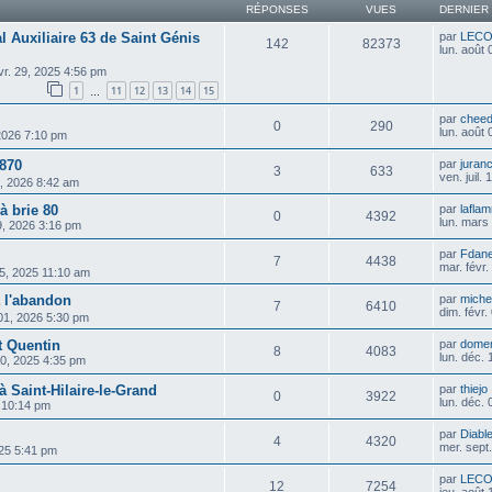
RÉPONSES
VUES
DERNIER
al Auxiliaire 63 de Saint Génis
par
LEC
142
82373
lun. août
vr. 29, 2025 4:56 pm
1
11
12
13
14
15
…
par
cheed
0
290
lun. août
 2026 7:10 pm
870
par
juran
3
633
ven. juil.
16, 2026 8:42 am
 brie 80
par
lafla
0
4392
lun. mars
9, 2026 3:16 pm
par
Fdan
7
4438
mar. févr
05, 2025 11:10 am
 l'abandon
par
michel
7
6410
dim. févr
 01, 2026 5:30 pm
nt Quentin
par
dome
8
4083
lun. déc.
10, 2025 4:35 pm
à Saint-Hilaire-le-Grand
par
thiejo
0
3922
lun. déc.
5 10:14 pm
par
Diable
4
4320
mer. sept
025 5:41 pm
par
LEC
12
7254