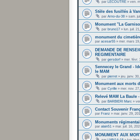
par
LECOUTRE
»
ven. m
Stèle des fusillés à Va
par
Arno-du-38
»
sam. ju
Monument "La Garnison
par
bruno17
»
lun. juil. 
monument du cimetière
par
acesar55
»
mer. mars 19
DEMANDE DE RENSE
REGIMENTAIRE
par
gersdorf
»
mer. févr.
Sennecey le Grand - Id
le MAM
par
pierret
»
jeu. janv. 3
Monument aux morts de
par
Cyrille
»
mer. nov. 27
Relevé MAM La Baule -
par
BARBIERI Marc
»
ve
Contact Souvenir Franç
par
Franz
»
mar. janv. 29, 20
Monuments régimentai
par
alain51
»
mar. juil. 16, 2
MONUMENT AUX MOR
par
LMN14-18
»
lun. fév