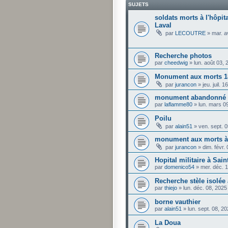
SUJETS
soldats morts à l'hôpit
Laval
par
LECOUTRE
»
mar. a
Recherche photos
par
cheedwig
»
lun. août 03,
Monument aux morts 1
par
jurancon
»
jeu. juil. 
monument abandonné à
par
laflamme80
»
lun. mars 0
Poilu
par
alain51
»
ven. sept. 
monument aux morts à
par
jurancon
»
dim. févr.
Hopital militaire à Sai
par
domenico54
»
mer. déc. 
Recherche stèle isolée 
par
thiejo
»
lun. déc. 08, 202
borne vauthier
par
alain51
»
lun. sept. 08, 2
La Doua