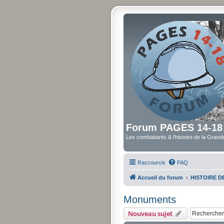
Forum PAGES 14-18
Les combattants & l'histoire de la Gran
Raccourcis
FAQ
Accueil du forum
HISTOIRE 
Monuments
Nouveau sujet