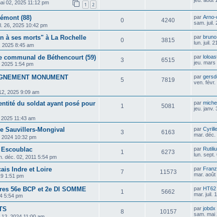
jeu. août
ai 02, 2025 11:12 pm
1
2
némont (88)
par
Arno-
0
4240
sam. juil
il. 26, 2025 10:42 pm
 à ses morts" à La Rochelle
par
bruno
0
3815
lun. juil.
21, 2025 8:45 am
 communal de Béthencourt (59)
par
loloas
3
6515
jeu. mars
, 2025 1:54 pm
IGNEMENT MONUMENT
par
gersd
5
7819
ven. févr
 12, 2025 9:09 am
entité du soldat ayant posé pour
par
michel
1
5081
jeu. janv.
0, 2025 11:43 am
 Sauvillers-Mongival
par
Cyrill
3
6163
mar. déc.
, 2024 10:32 pm
 Escoublac
par
Rutili
1
6273
lun. sept
n. déc. 02, 2011 5:54 pm
ais Indre et Loire
par
Franz
7
11573
mar. août
19 1:51 pm
res 56e BCP et 2e DI SOMME
par
HT62
1
5662
mar. juil.
024 5:54 pm
TS
par
jobdx
8
10157
sam. mai 
r. 12, 2024 11:00 am