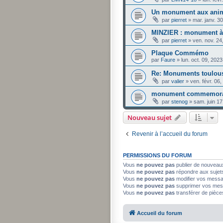
Un monument aux anima
par
pierret
»
mar. janv. 3
MINZIER : monument à 
par
pierret
»
ven. nov. 24
Plaque Commémo
par
Faure
»
lun. oct. 09, 202
Re: Monuments toulous
par
valier
»
ven. févr. 06
monument commemoratif
par
stenog
»
sam. juin 1
Nouveau sujet
Revenir à l’accueil du forum
PERMISSIONS DU FORUM
Vous
ne pouvez pas
publier de nouveau
Vous
ne pouvez pas
répondre aux sujet
Vous
ne pouvez pas
modifier vos mess
Vous
ne pouvez pas
supprimer vos mes
Vous
ne pouvez pas
transférer de pièce
Accueil du forum