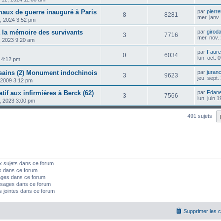
ux de guerre inauguré à Paris
par
pierre
8
8281
mer. janv
0, 2024 3:52 pm
la mémoire des survivants
par
girod
3
7716
mer. nov.
, 2023 9:20 am
par
Faure
0
6034
lun. oct.
3 4:12 pm
ains (2) Monument indochinois
par
juran
3
9623
jeu. sept
, 2009 3:12 pm
 aux infirmières à Berck (62)
par
Fdan
3
7566
lun. juin 
7, 2023 3:00 pm
491 sujets
x sujets dans ce forum
s dans ce forum
ages dans ce forum
sages dans ce forum
s jointes dans ce forum
Supprimer les 