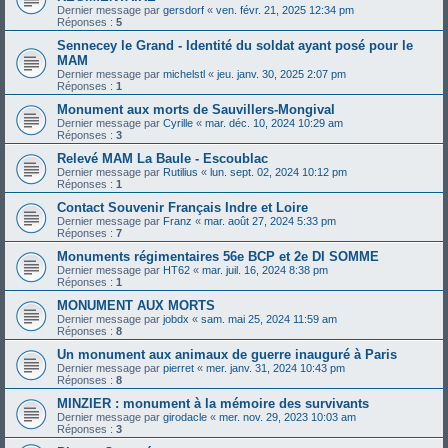
Dernier message par
gersdorf
«
ven. févr. 21, 2025 12:34 pm
Réponses :
5
Sennecey le Grand - Identité du soldat ayant posé pour le
MAM
Dernier message par
michelstl
«
jeu. janv. 30, 2025 2:07 pm
Réponses :
1
Monument aux morts de Sauvillers-Mongival
Dernier message par
Cyrille
«
mar. déc. 10, 2024 10:29 am
Réponses :
3
Relevé MAM La Baule - Escoublac
Dernier message par
Rutilius
«
lun. sept. 02, 2024 10:12 pm
Réponses :
1
Contact Souvenir Français Indre et Loire
Dernier message par
Franz
«
mar. août 27, 2024 5:33 pm
Réponses :
7
Monuments régimentaires 56e BCP et 2e DI SOMME
Dernier message par
HT62
«
mar. juil. 16, 2024 8:38 pm
Réponses :
1
MONUMENT AUX MORTS
Dernier message par
jobdx
«
sam. mai 25, 2024 11:59 am
Réponses :
8
Un monument aux animaux de guerre inauguré à Paris
Dernier message par
pierret
«
mer. janv. 31, 2024 10:43 pm
Réponses :
8
MINZIER : monument à la mémoire des survivants
Dernier message par
girodacle
«
mer. nov. 29, 2023 10:03 am
Réponses :
3