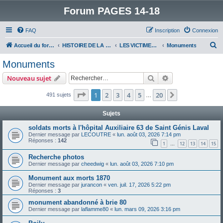
Forum PAGES 14-18
FAQ
Inscription
Connexion
R
Accueil du forum
HISTOIRE DE LA GRANDE GUERRE
LES VICTIMES DE LA GRANDE GUERRE
Monuments
e
Monuments
c
Rechercher
Recherche avanc
Nouveau sujet
h
e
Page
1
sur
20
1
2
3
4
5
20
Suivant
491 sujets
…
r
Sujets
c
soldats morts à l'hôpital Auxiliaire 63 de Saint Génis Laval
h
Dernier message par
LECOUTRE
«
lun. août 03, 2026 7:14 pm
Réponses :
142
e
1
12
13
14
15
…
r
Recherche photos
Dernier message par
cheedwig
«
lun. août 03, 2026 7:10 pm
Monument aux morts 1870
Dernier message par
jurancon
«
ven. juil. 17, 2026 5:22 pm
Réponses :
3
monument abandonné à brie 80
Dernier message par
laflamme80
«
lun. mars 09, 2026 3:16 pm