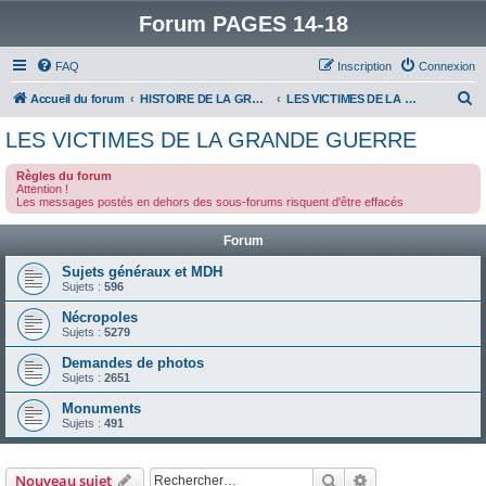
Forum PAGES 14-18
FAQ
Inscription
Connexion
R
Accueil du forum
HISTOIRE DE LA GRANDE GUERRE
LES VICTIMES DE LA GRANDE GUERRE
e
LES VICTIMES DE LA GRANDE GUERRE
c
Règles du forum
h
Attention !
Les messages postés en dehors des sous-forums risquent d'être effacés
e
r
Forum
c
Sujets généraux et MDH
h
Sujets :
596
e
Nécropoles
Sujets :
5279
r
Demandes de photos
Sujets :
2651
Monuments
Sujets :
491
Rechercher
Recherche avanc
Nouveau sujet