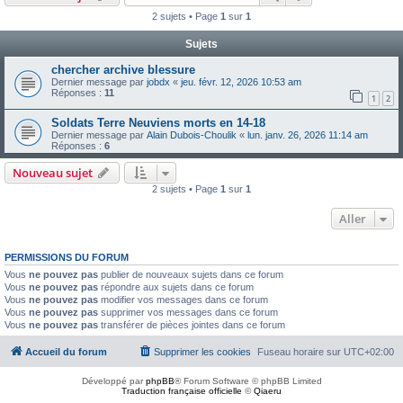
2 sujets • Page
1
sur
1
Sujets
chercher archive blessure
Dernier message par
jobdx
«
jeu. févr. 12, 2026 10:53 am
Réponses :
11
1
2
Soldats Terre Neuviens morts en 14-18
Dernier message par
Alain Dubois-Choulik
«
lun. janv. 26, 2026 11:14 am
Réponses :
6
Nouveau sujet
2 sujets • Page
1
sur
1
Aller
PERMISSIONS DU FORUM
Vous
ne pouvez pas
publier de nouveaux sujets dans ce forum
Vous
ne pouvez pas
répondre aux sujets dans ce forum
Vous
ne pouvez pas
modifier vos messages dans ce forum
Vous
ne pouvez pas
supprimer vos messages dans ce forum
Vous
ne pouvez pas
transférer de pièces jointes dans ce forum
Accueil du forum
Supprimer les cookies
Fuseau horaire sur
UTC+02:00
Développé par
phpBB
® Forum Software © phpBB Limited
Traduction française officielle
©
Qiaeru