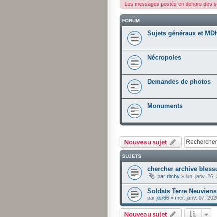
Les messages postés en dehors des so
FORUM
Sujets généraux et MD
Nécropoles
Demandes de photos
Monuments
Nouveau sujet
SUJETS
chercher archive bless
par
ritchy
»
lun. janv. 26
Soldats Terre Neuviens
par
jcp66
»
mer. janv. 07, 20
Nouveau sujet