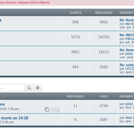
us-forums risquent d'être effacés
SUJETS
MESSAGES
DERNIER
H
Re: Rech
596
5601
par
eljo
ven. juil.
Re: REC
5279
34703
par
thibva
jeu. juil.
Re: Dem
2651
16122
par
jobdx
ven. août
Re: solda
491
2682
par
LEC
lun. août
Rechercher
Recherche avancée
RÉPONSES
VUES
DERNIER
ure
par
jobdx
11
4746
jeu. févr.
, 2026 7:40 pm
1
2
 morts en 14-18
par
Alain
6
3587
lun. janv.
26 3:39 pm