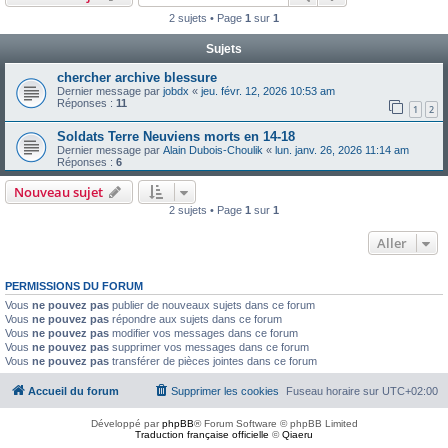
2 sujets • Page
1
sur
1
Sujets
chercher archive blessure
Dernier message par
jobdx
«
jeu. févr. 12, 2026 10:53 am
Réponses :
11
1
2
Soldats Terre Neuviens morts en 14-18
Dernier message par
Alain Dubois-Choulik
«
lun. janv. 26, 2026 11:14 am
Réponses :
6
Nouveau sujet
2 sujets • Page
1
sur
1
Aller
PERMISSIONS DU FORUM
Vous
ne pouvez pas
publier de nouveaux sujets dans ce forum
Vous
ne pouvez pas
répondre aux sujets dans ce forum
Vous
ne pouvez pas
modifier vos messages dans ce forum
Vous
ne pouvez pas
supprimer vos messages dans ce forum
Vous
ne pouvez pas
transférer de pièces jointes dans ce forum
Accueil du forum
Supprimer les cookies
Fuseau horaire sur
UTC+02:00
Développé par
phpBB
® Forum Software © phpBB Limited
Traduction française officielle
©
Qiaeru