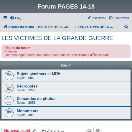
Forum PAGES 14-18
FAQ
Inscription
Connexion
R
Accueil du forum
HISTOIRE DE LA GRANDE GUERRE
LES VICTIMES DE LA GRANDE GUERRE
e
LES VICTIMES DE LA GRANDE GUERRE
c
Règles du forum
h
Attention !
Les messages postés en dehors des sous-forums risquent d'être effacés
e
r
Forum
c
Sujets généraux et MDH
h
Sujets :
596
e
Nécropoles
Sujets :
5279
r
Demandes de photos
Sujets :
2651
Monuments
Sujets :
491
Rechercher
Recherche avanc
Nouveau sujet