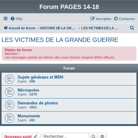
Forum PAGES 14-18
FAQ
Inscription
Connexion
R
Accueil du forum
HISTOIRE DE LA GRANDE GUERRE
LES VICTIMES DE LA GRANDE GUERRE
e
LES VICTIMES DE LA GRANDE GUERRE
c
Règles du forum
h
Attention !
Les messages postés en dehors des sous-forums risquent d'être effacés
e
r
Forum
c
Sujets généraux et MDH
h
Sujets :
596
e
Nécropoles
Sujets :
5279
r
Demandes de photos
Sujets :
2651
Monuments
Sujets :
491
Rechercher
Recherche avanc
Nouveau sujet