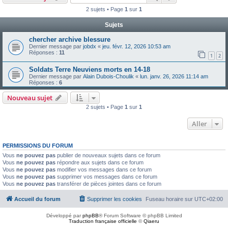
2 sujets • Page
1
sur
1
Sujets
chercher archive blessure
Dernier message par
jobdx
«
jeu. févr. 12, 2026 10:53 am
Réponses :
11
1
2
Soldats Terre Neuviens morts en 14-18
Dernier message par
Alain Dubois-Choulik
«
lun. janv. 26, 2026 11:14 am
Réponses :
6
Nouveau sujet
2 sujets • Page
1
sur
1
Aller
PERMISSIONS DU FORUM
Vous
ne pouvez pas
publier de nouveaux sujets dans ce forum
Vous
ne pouvez pas
répondre aux sujets dans ce forum
Vous
ne pouvez pas
modifier vos messages dans ce forum
Vous
ne pouvez pas
supprimer vos messages dans ce forum
Vous
ne pouvez pas
transférer de pièces jointes dans ce forum
Accueil du forum
Supprimer les cookies
Fuseau horaire sur
UTC+02:00
Développé par
phpBB
® Forum Software © phpBB Limited
Traduction française officielle
©
Qiaeru