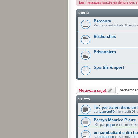
Les messages postés en dehors des sou
FORUM
Parcours
Parcours individuels & récits
Recherches
Prisonniers
Sportifs & sport
Nouveau sujet
SUJETS
Tué par avion dans un 
par
Laurent59
»
lun. août 03,
Persyn Maurice Pierre
par
pluper
»
lun. mars 09
un combattant enfin h
par
terrasson
»
mar. nov. 11,