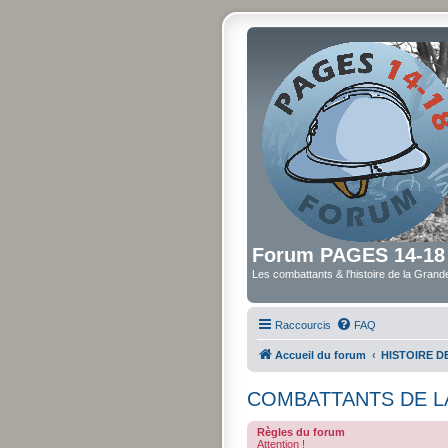
Forum PAGES 14-18
Les combattants & l'histoire de la Gran
Raccourcis
FAQ
Accueil du forum
HISTOIRE 
COMBATTANTS DE L
Règles du forum
Attention !