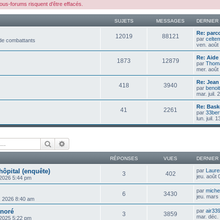
s-forums risquent d'être effacés.
SUJETS
MESSAGES
DERNIER
Re: parco
12019
88121
par
celte
 de combattants
ven. août
Re: Aide 
1873
12879
par
Thom
mer. août
Re: Jean
418
3940
par
benoit
mar. juil.
Re: Bask
41
2261
par
33ber
lun. juil.
Rechercher
Recherche avancée
RÉPONSES
VUES
DERNIER
hôpital (enquête)
par
Laure
3
402
jeu. août
 2026 5:44 pm
par
michel
6
3430
jeu. mars
, 2026 8:40 am
onoré
par
air33
3
3859
mar. déc.
 2025 5:22 pm