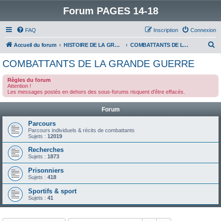
Forum PAGES 14-18
FAQ
Inscription
Connexion
R
Accueil du forum
HISTOIRE DE LA GRANDE GUERRE
COMBATTANTS DE LA GRANDE GUERRE
e
COMBATTANTS DE LA GRANDE GUERRE
c
Règles du forum
h
Attention !
Les messages postés en dehors des sous-forums risquent d'être effacés.
e
r
Forum
c
Parcours
h
Parcours individuels & récits de combattants
Sujets :
12019
e
Recherches
r
Sujets :
1873
Prisonniers
Sujets :
418
Sportifs & sport
Sujets :
41