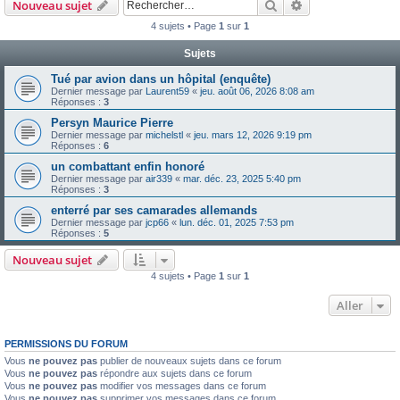
Rechercher
Recherche avanc
Nouveau sujet
4 sujets • Page
1
sur
1
Sujets
Tué par avion dans un hôpital (enquête)
Dernier message par
Laurent59
«
jeu. août 06, 2026 8:08 am
Réponses :
3
Persyn Maurice Pierre
Dernier message par
michelstl
«
jeu. mars 12, 2026 9:19 pm
Réponses :
6
un combattant enfin honoré
Dernier message par
air339
«
mar. déc. 23, 2025 5:40 pm
Réponses :
3
enterré par ses camarades allemands
Dernier message par
jcp66
«
lun. déc. 01, 2025 7:53 pm
Réponses :
5
Nouveau sujet
4 sujets • Page
1
sur
1
Aller
PERMISSIONS DU FORUM
Vous
ne pouvez pas
publier de nouveaux sujets dans ce forum
Vous
ne pouvez pas
répondre aux sujets dans ce forum
Vous
ne pouvez pas
modifier vos messages dans ce forum
Vous
ne pouvez pas
supprimer vos messages dans ce forum