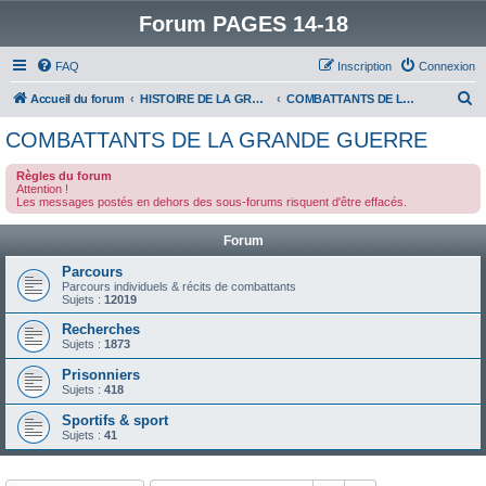
Forum PAGES 14-18
FAQ
Inscription
Connexion
R
Accueil du forum
HISTOIRE DE LA GRANDE GUERRE
COMBATTANTS DE LA GRANDE GUERRE
e
COMBATTANTS DE LA GRANDE GUERRE
c
Règles du forum
h
Attention !
Les messages postés en dehors des sous-forums risquent d'être effacés.
e
r
Forum
c
Parcours
h
Parcours individuels & récits de combattants
Sujets :
12019
e
Recherches
r
Sujets :
1873
Prisonniers
Sujets :
418
Sportifs & sport
Sujets :
41