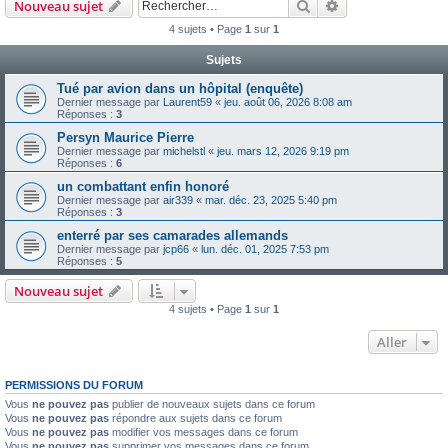
Rechercher
Recherche avanc
Nouveau sujet
4 sujets • Page
1
sur
1
Sujets
Tué par avion dans un hôpital (enquête)
Dernier message par
Laurent59
«
jeu. août 06, 2026 8:08 am
Réponses :
3
Persyn Maurice Pierre
Dernier message par
michelstl
«
jeu. mars 12, 2026 9:19 pm
Réponses :
6
un combattant enfin honoré
Dernier message par
air339
«
mar. déc. 23, 2025 5:40 pm
Réponses :
3
enterré par ses camarades allemands
Dernier message par
jcp66
«
lun. déc. 01, 2025 7:53 pm
Réponses :
5
Nouveau sujet
4 sujets • Page
1
sur
1
Aller
PERMISSIONS DU FORUM
Vous
ne pouvez pas
publier de nouveaux sujets dans ce forum
Vous
ne pouvez pas
répondre aux sujets dans ce forum
Vous
ne pouvez pas
modifier vos messages dans ce forum
Vous
ne pouvez pas
supprimer vos messages dans ce forum