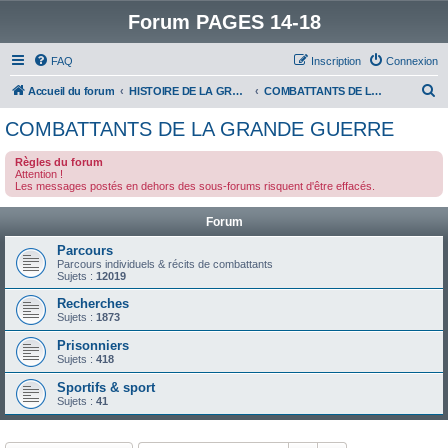
Forum PAGES 14-18
FAQ
Inscription
Connexion
R
Accueil du forum
HISTOIRE DE LA GRANDE GUERRE
COMBATTANTS DE LA GRANDE GUERRE
e
COMBATTANTS DE LA GRANDE GUERRE
c
Règles du forum
h
Attention !
Les messages postés en dehors des sous-forums risquent d'être effacés.
e
r
Forum
c
Parcours
h
Parcours individuels & récits de combattants
Sujets :
12019
e
Recherches
r
Sujets :
1873
Prisonniers
Sujets :
418
Sportifs & sport
Sujets :
41