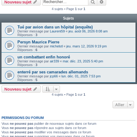
Rechercher
Recherche avanc
Nouveau sujet
4 sujets • Page
1
sur
1
Sujets
Tué par avion dans un hôpital (enquête)
Dernier message par
Laurent59
«
jeu. août 06, 2026 8:08 am
Réponses :
3
Persyn Maurice Pierre
Dernier message par
michelstl
«
jeu. mars 12, 2026 9:19 pm
Réponses :
6
un combattant enfin honoré
Dernier message par
air339
«
mar. déc. 23, 2025 5:40 pm
Réponses :
3
enterré par ses camarades allemands
Dernier message par
jcp66
«
lun. déc. 01, 2025 7:53 pm
Réponses :
5
Nouveau sujet
4 sujets • Page
1
sur
1
Aller
PERMISSIONS DU FORUM
Vous
ne pouvez pas
publier de nouveaux sujets dans ce forum
Vous
ne pouvez pas
répondre aux sujets dans ce forum
Vous
ne pouvez pas
modifier vos messages dans ce forum
Vous
ne pouvez pas
supprimer vos messages dans ce forum