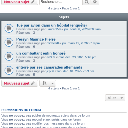
Rechercher
Recherche avanc
Nouveau sujet
4 sujets • Page
1
sur
1
Sujets
Tué par avion dans un hôpital (enquête)
Dernier message par
Laurent59
«
jeu. août 06, 2026 8:08 am
Réponses :
3
Persyn Maurice Pierre
Dernier message par
michelstl
«
jeu. mars 12, 2026 9:19 pm
Réponses :
6
un combattant enfin honoré
Dernier message par
air339
«
mar. déc. 23, 2025 5:40 pm
Réponses :
3
enterré par ses camarades allemands
Dernier message par
jcp66
«
lun. déc. 01, 2025 7:53 pm
Réponses :
5
Nouveau sujet
4 sujets • Page
1
sur
1
Aller
PERMISSIONS DU FORUM
Vous
ne pouvez pas
publier de nouveaux sujets dans ce forum
Vous
ne pouvez pas
répondre aux sujets dans ce forum
Vous
ne pouvez pas
modifier vos messages dans ce forum
Vous
ne pouvez pas
supprimer vos messages dans ce forum