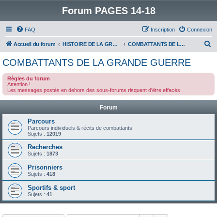
Forum PAGES 14-18
FAQ
Inscription
Connexion
R
Accueil du forum
HISTOIRE DE LA GRANDE GUERRE
COMBATTANTS DE LA GRANDE GUERRE
e
COMBATTANTS DE LA GRANDE GUERRE
c
Règles du forum
h
Attention !
Les messages postés en dehors des sous-forums risquent d'être effacés.
e
r
Forum
c
Parcours
h
Parcours individuels & récits de combattants
Sujets :
12019
e
Recherches
r
Sujets :
1873
Prisonniers
Sujets :
418
Sportifs & sport
Sujets :
41