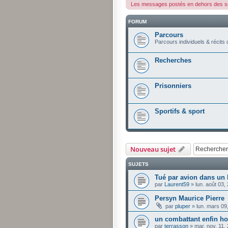
Les messages postés en dehors des sou
FORUM
Parcours
Parcours individuels & récits
Recherches
Prisonniers
Sportifs & sport
Nouveau sujet
SUJETS
Tué par avion dans un 
par
Laurent59
»
lun. août 03,
Persyn Maurice Pierre
par
pluper
»
lun. mars 09
un combattant enfin h
par
terrasson
»
mar. nov. 11,