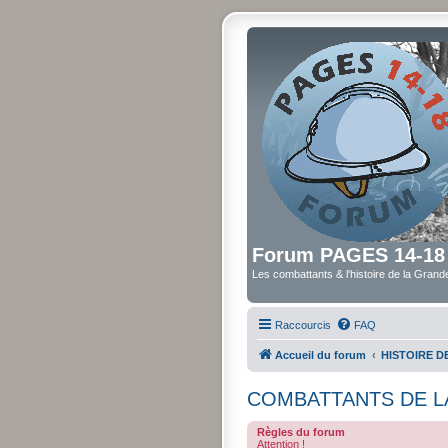
Forum PAGES 14-18
Les combattants & l'histoire de la Gran
Raccourcis
FAQ
Accueil du forum
HISTOIRE 
COMBATTANTS DE L
Règles du forum
Attention !