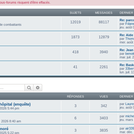
s-forums risquent d'être effacés.
SUJETS
MESSAGES
DERNIER
Re: parco
12019
88117
par
Fdan
 de combattants
jeu. août
Re: Aide 
1873
12879
par
Thom
mer. août
Re: Jean
418
3940
par
benoit
mar. juil.
Re: Bask
41
2261
par
33ber
lun. juil.
Rechercher
Recherche avancée
RÉPONSES
VUES
DERNIER
hôpital (enquête)
par
Laure
3
342
jeu. août
 2026 5:44 pm
par
michel
6
3403
jeu. mars
, 2026 8:40 am
onoré
par
air33
3
3835
mar. déc.
 2025 5:22 pm