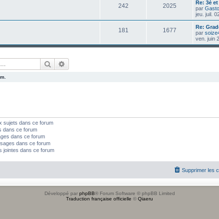
Re: 3è e
242
2025
par
Gast
jeu. juil.
Re: Grad
181
1677
par
soize
ven. juin
Rechercher
Recherche avancée
um.
x sujets dans ce forum
s dans ce forum
ages dans ce forum
sages dans ce forum
s jointes dans ce forum
Supprimer les 
Développé par
phpBB
® Forum Software © phpBB Limited
Traduction française officielle
©
Qiaeru