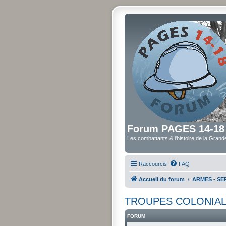
Forum PAGES 14-18
Les combattants & l'histoire de la Gran
Raccourcis
FAQ
Accueil du forum
ARMES - SER
TROUPES COLONIAL
FORUM