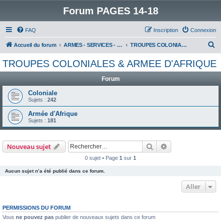
Forum PAGES 14-18
FAQ
Inscription
Connexion
R
Accueil du forum
ARMES - SERVICES - UNITES : historiques & discussions
TROUPES COLONIALES & ARMEE D'AFRIQUE
e
TROUPES COLONIALES & ARMEE D'AFRIQUE
c
Forum
h
e
Coloniale
Sujets :
242
r
Armée d'Afrique
c
Sujets :
181
h
e
Rechercher
Recherche avanc
Nouveau sujet
r
0 sujet • Page
1
sur
1
Aucun sujet n’a été publié dans ce forum.
Aller
PERMISSIONS DU FORUM
Vous
ne pouvez pas
publier de nouveaux sujets dans ce forum