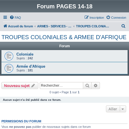
Forum PAGES 14-18
FAQ
Inscription
Connexion
R
Accueil du forum
ARMES - SERVICES - UNITES : historiques & discussions
TROUPES COLONIALES & ARMEE D'AFRIQUE
e
TROUPES COLONIALES & ARMEE D'AFRIQUE
c
Forum
h
e
Coloniale
Sujets :
242
r
Armée d'Afrique
c
Sujets :
181
h
e
Rechercher
Recherche avanc
Nouveau sujet
r
0 sujet • Page
1
sur
1
Aucun sujet n’a été publié dans ce forum.
Aller
PERMISSIONS DU FORUM
Vous
ne pouvez pas
publier de nouveaux sujets dans ce forum