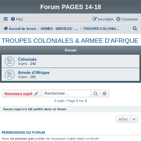
Forum PAGES 14-18
FAQ
Inscription
Connexion
R
Accueil du forum
ARMES - SERVICES - UNITES : historiques & discussions
TROUPES COLONIALES & ARMEE D'AFRIQUE
e
TROUPES COLONIALES & ARMEE D'AFRIQUE
c
Forum
h
e
Coloniale
Sujets :
242
r
Armée d'Afrique
c
Sujets :
181
h
e
Rechercher
Recherche avanc
Nouveau sujet
r
0 sujet • Page
1
sur
1
Aucun sujet n’a été publié dans ce forum.
Aller
PERMISSIONS DU FORUM
Vous
ne pouvez pas
publier de nouveaux sujets dans ce forum