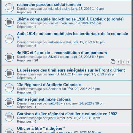
recherche parcours soldat tunisien
Dernier message par
michelstl
«
dim. janv. 28, 2024 1:40 am
Réponses :
1
18éme compagnie Indi-chinoise 1918 à Captieux (gironde)
Dernier message par
Flamel
«
ven. janv. 19, 2024 1:51 pm
Réponses :
4
Août 1914 : où sont mobilisés les territoriaux de la coloniale
?
Dernier message par
antoine92
«
dim. nov. 19, 2023 6:16 pm
Réponses :
6
4e RIC et 4e mixte – reconstitution d’un parcours
Dernier message par
Silvie11
«
sam. sept. 23, 2023 8:48 pm
Réponses :
20
1
2
3
La présence des tirailleurs sénégalais sur le Front d'Orient
Dernier message par
Yann LE FLOC'H
«
dim. sept. 17, 2023 9:25 pm
Réponses :
3
13e Régiment d'Artillerie Coloniale
Dernier message par
Scolari
«
lun. févr. 20, 2023 2:16 pm
Réponses :
3
2ème régiment mixte colonial
Dernier message par
sail1418
«
sam. janv. 14, 2023 7:39 pm
Réponses :
1
Garnison du 1er régiment d'artillerie coloniale en 1902
Dernier message par
jcp66
«
mer. nov. 16, 2022 11:10 pm
Réponses :
4
Officier à titre " indigène "
Dernier message par
rpetit
«
ven. sept. 02, 2022 10:54 pm