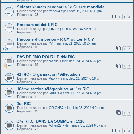
Réponses :
6
Soldats khmers pendant la 1e Guerre mondiale
Dernier message par
fredo64
«
jeu. févr. 19, 2026 6:06 pm
Réponses :
23
1
2
3
Parcours soldat 1 RIC
Dernier message par
jeff22
«
jeu. nov. 06, 2025 5:41 pm
Réponses :
6
Parcours d'un breton - RICM ou 1er RIC ?
Dernier message par
Yv'
«
lun. avr. 21, 2025 10:27 am
Réponses :
10
1
2
PAS DE JMO POUR LE 44é RIC
Dernier message par
rosalie
«
mar. déc. 24, 2024 4:26 pm
Réponses :
19
1
2
41 RIC - Organisation / Affectation
Dernier message par
Pat77
«
sam. déc. 21, 2024 6:18 pm
Réponses :
2
16ème section télégraphiste au 1er RIC
Dernier message par
Rutilius
«
sam. juil. 27, 2024 4:38 pm
Réponses :
4
1er RIC
Dernier message par
ORION37
«
lun. juin 03, 2024 4:24 pm
Réponses :
11
1
2
37e R.I.C. DANS LA SOMME en 1916
Dernier message par
Adrien27
«
dim. mars 31, 2024 6:37 pm
Réponses :
23
1
2
3