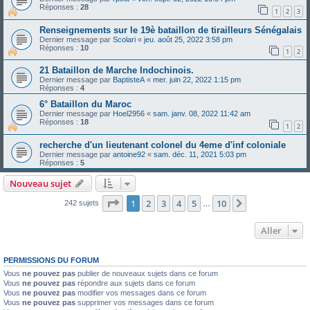
Réponses :
28
1
2
3
Renseignements sur le 19è bataillon de tirailleurs Sénégalais
Dernier message par
Scolari
«
jeu. août 25, 2022 3:58 pm
Réponses :
10
1
2
21 Bataillon de Marche Indochinois.
Dernier message par
BaptisteA
«
mer. juin 22, 2022 1:15 pm
Réponses :
4
6° Bataillon du Maroc
Dernier message par
Hoel2956
«
sam. janv. 08, 2022 11:42 am
Réponses :
18
1
2
recherche d'un lieutenant colonel du 4eme d'inf coloniale
Dernier message par
antoine92
«
sam. déc. 11, 2021 5:03 pm
Réponses :
5
Nouveau sujet
Page
1
sur
10
1
2
3
4
5
10
Suivant
242 sujets
…
Aller
PERMISSIONS DU FORUM
Vous
ne pouvez pas
publier de nouveaux sujets dans ce forum
Vous
ne pouvez pas
répondre aux sujets dans ce forum
Vous
ne pouvez pas
modifier vos messages dans ce forum
Vous
ne pouvez pas
supprimer vos messages dans ce forum