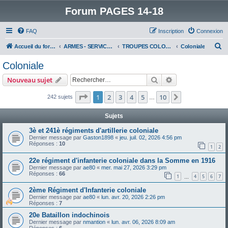
Forum PAGES 14-18
FAQ
Inscription
Connexion
R
Accueil du forum
ARMES - SERVICES - UNITES : historiques & discussions
TROUPES COLONIALES & ARMEE D'AFRIQUE
Coloniale
e
Coloniale
c
Rechercher
Recherche avanc
Nouveau sujet
h
e
Page
1
sur
10
1
2
3
4
5
10
Suivant
242 sujets
…
r
Sujets
c
3è et 241è régiments d'artillerie coloniale
h
Dernier message par
Gaston1898
«
jeu. juil. 02, 2026 4:56 pm
Réponses :
10
e
1
2
r
22e régiment d'infanterie coloniale dans la Somme en 1916
Dernier message par
ae80
«
mer. mai 27, 2026 3:29 pm
Réponses :
66
1
4
5
6
7
…
2ème Régiment d'Infanterie coloniale
Dernier message par
ae80
«
lun. avr. 20, 2026 2:26 pm
Réponses :
7
20e Bataillon indochinois
Dernier message par
nmantion
«
lun. avr. 06, 2026 8:09 am