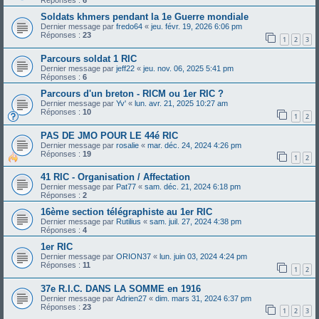
Réponses :
6
Soldats khmers pendant la 1e Guerre mondiale
Dernier message par
fredo64
«
jeu. févr. 19, 2026 6:06 pm
Réponses :
23
1
2
3
Parcours soldat 1 RIC
Dernier message par
jeff22
«
jeu. nov. 06, 2025 5:41 pm
Réponses :
6
Parcours d'un breton - RICM ou 1er RIC ?
Dernier message par
Yv'
«
lun. avr. 21, 2025 10:27 am
Réponses :
10
1
2
PAS DE JMO POUR LE 44é RIC
Dernier message par
rosalie
«
mar. déc. 24, 2024 4:26 pm
Réponses :
19
1
2
41 RIC - Organisation / Affectation
Dernier message par
Pat77
«
sam. déc. 21, 2024 6:18 pm
Réponses :
2
16ème section télégraphiste au 1er RIC
Dernier message par
Rutilius
«
sam. juil. 27, 2024 4:38 pm
Réponses :
4
1er RIC
Dernier message par
ORION37
«
lun. juin 03, 2024 4:24 pm
Réponses :
11
1
2
37e R.I.C. DANS LA SOMME en 1916
Dernier message par
Adrien27
«
dim. mars 31, 2024 6:37 pm
Réponses :
23
1
2
3