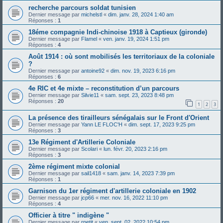
recherche parcours soldat tunisien
Dernier message par
michelstl
«
dim. janv. 28, 2024 1:40 am
Réponses :
1
18éme compagnie Indi-chinoise 1918 à Captieux (gironde)
Dernier message par
Flamel
«
ven. janv. 19, 2024 1:51 pm
Réponses :
4
Août 1914 : où sont mobilisés les territoriaux de la coloniale
?
Dernier message par
antoine92
«
dim. nov. 19, 2023 6:16 pm
Réponses :
6
4e RIC et 4e mixte – reconstitution d’un parcours
Dernier message par
Silvie11
«
sam. sept. 23, 2023 8:48 pm
Réponses :
20
1
2
3
La présence des tirailleurs sénégalais sur le Front d'Orient
Dernier message par
Yann LE FLOC'H
«
dim. sept. 17, 2023 9:25 pm
Réponses :
3
13e Régiment d'Artillerie Coloniale
Dernier message par
Scolari
«
lun. févr. 20, 2023 2:16 pm
Réponses :
3
2ème régiment mixte colonial
Dernier message par
sail1418
«
sam. janv. 14, 2023 7:39 pm
Réponses :
1
Garnison du 1er régiment d'artillerie coloniale en 1902
Dernier message par
jcp66
«
mer. nov. 16, 2022 11:10 pm
Réponses :
4
Officier à titre " indigène "
Dernier message par
rpetit
«
ven. sept. 02, 2022 10:54 pm