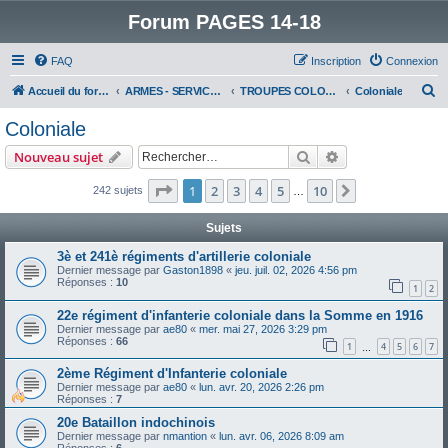
Forum PAGES 14-18
FAQ
Inscription
Connexion
R
Accueil du forum
ARMES - SERVICES - UNITES : historiques & discussions
TROUPES COLONIALES & ARMEE D'AFRIQUE
Coloniale
e
Coloniale
c
Rechercher
Recherche avanc
Nouveau sujet
h
e
Page
1
sur
10
1
2
3
4
5
10
Suivant
242 sujets
…
r
Sujets
c
3è et 241è régiments d'artillerie coloniale
h
Dernier message par
Gaston1898
«
jeu. juil. 02, 2026 4:56 pm
Réponses :
10
e
1
2
r
22e régiment d'infanterie coloniale dans la Somme en 1916
Dernier message par
ae80
«
mer. mai 27, 2026 3:29 pm
Réponses :
66
1
4
5
6
7
…
2ème Régiment d'Infanterie coloniale
Dernier message par
ae80
«
lun. avr. 20, 2026 2:26 pm
Réponses :
7
20e Bataillon indochinois
Dernier message par
nmantion
«
lun. avr. 06, 2026 8:09 am