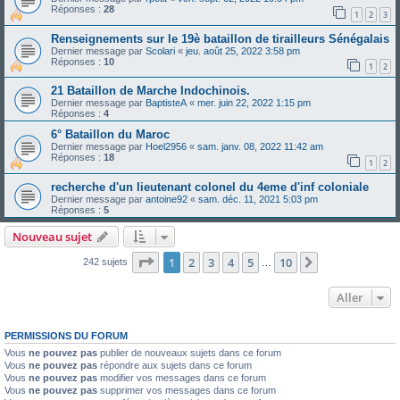
Réponses :
28
1
2
3
Renseignements sur le 19è bataillon de tirailleurs Sénégalais
Dernier message par
Scolari
«
jeu. août 25, 2022 3:58 pm
Réponses :
10
1
2
21 Bataillon de Marche Indochinois.
Dernier message par
BaptisteA
«
mer. juin 22, 2022 1:15 pm
Réponses :
4
6° Bataillon du Maroc
Dernier message par
Hoel2956
«
sam. janv. 08, 2022 11:42 am
Réponses :
18
1
2
recherche d'un lieutenant colonel du 4eme d'inf coloniale
Dernier message par
antoine92
«
sam. déc. 11, 2021 5:03 pm
Réponses :
5
Nouveau sujet
Page
1
sur
10
1
2
3
4
5
10
Suivant
242 sujets
…
Aller
PERMISSIONS DU FORUM
Vous
ne pouvez pas
publier de nouveaux sujets dans ce forum
Vous
ne pouvez pas
répondre aux sujets dans ce forum
Vous
ne pouvez pas
modifier vos messages dans ce forum
Vous
ne pouvez pas
supprimer vos messages dans ce forum