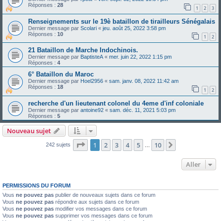
Réponses :
28
1
2
3
Renseignements sur le 19è bataillon de tirailleurs Sénégalais
Dernier message par
Scolari
«
jeu. août 25, 2022 3:58 pm
Réponses :
10
1
2
21 Bataillon de Marche Indochinois.
Dernier message par
BaptisteA
«
mer. juin 22, 2022 1:15 pm
Réponses :
4
6° Bataillon du Maroc
Dernier message par
Hoel2956
«
sam. janv. 08, 2022 11:42 am
Réponses :
18
1
2
recherche d'un lieutenant colonel du 4eme d'inf coloniale
Dernier message par
antoine92
«
sam. déc. 11, 2021 5:03 pm
Réponses :
5
Nouveau sujet
Page
1
sur
10
1
2
3
4
5
10
Suivant
242 sujets
…
Aller
PERMISSIONS DU FORUM
Vous
ne pouvez pas
publier de nouveaux sujets dans ce forum
Vous
ne pouvez pas
répondre aux sujets dans ce forum
Vous
ne pouvez pas
modifier vos messages dans ce forum
Vous
ne pouvez pas
supprimer vos messages dans ce forum