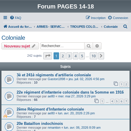
Forum PAGES 14-18
FAQ
Inscription
Connexion
R
Accueil du forum
ARMES - SERVICES - UNITES : historiques & discussions
TROUPES COLONIALES & ARMEE D'AFRIQUE
Coloniale
e
Coloniale
c
Rechercher
Recherche avanc
Nouveau sujet
h
e
Page
1
sur
10
1
2
3
4
5
10
Suivant
242 sujets
…
r
Sujets
c
3è et 241è régiments d'artillerie coloniale
h
Dernier message par
Gaston1898
«
jeu. juil. 02, 2026 4:56 pm
Réponses :
10
e
1
2
r
22e régiment d'infanterie coloniale dans la Somme en 1916
Dernier message par
ae80
«
mer. mai 27, 2026 3:29 pm
Réponses :
66
1
4
5
6
7
…
2ème Régiment d'Infanterie coloniale
Dernier message par
ae80
«
lun. avr. 20, 2026 2:26 pm
Réponses :
7
20e Bataillon indochinois
Dernier message par
nmantion
«
lun. avr. 06, 2026 8:09 am