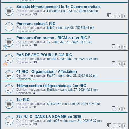
Réponses :
6
Soldats khmers pendant la 1e Guerre mondiale
Dernier message par
fredo64
«
jeu. févr. 19, 2026 6:06 pm
Réponses :
23
1
2
3
Parcours soldat 1 RIC
Dernier message par
jeff22
«
jeu. nov. 06, 2025 5:41 pm
Réponses :
6
Parcours d'un breton - RICM ou 1er RIC ?
Dernier message par
Yv'
«
lun. avr. 21, 2025 10:27 am
Réponses :
10
1
2
PAS DE JMO POUR LE 44é RIC
Dernier message par
rosalie
«
mar. déc. 24, 2024 4:26 pm
Réponses :
19
1
2
41 RIC - Organisation / Affectation
Dernier message par
Pat77
«
sam. déc. 21, 2024 6:18 pm
Réponses :
2
16ème section télégraphiste au 1er RIC
Dernier message par
Rutilius
«
sam. juil. 27, 2024 4:38 pm
Réponses :
4
1er RIC
Dernier message par
ORION37
«
lun. juin 03, 2024 4:24 pm
Réponses :
11
1
2
37e R.I.C. DANS LA SOMME en 1916
Dernier message par
Adrien27
«
dim. mars 31, 2024 6:37 pm
Réponses :
23
1
2
3