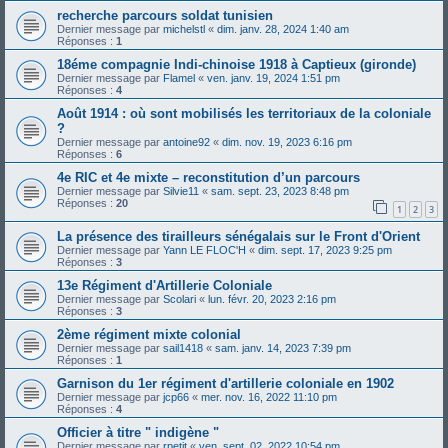
recherche parcours soldat tunisien
Dernier message par
michelstl
«
dim. janv. 28, 2024 1:40 am
Réponses :
1
18éme compagnie Indi-chinoise 1918 à Captieux (gironde)
Dernier message par
Flamel
«
ven. janv. 19, 2024 1:51 pm
Réponses :
4
Août 1914 : où sont mobilisés les territoriaux de la coloniale
?
Dernier message par
antoine92
«
dim. nov. 19, 2023 6:16 pm
Réponses :
6
4e RIC et 4e mixte – reconstitution d’un parcours
Dernier message par
Silvie11
«
sam. sept. 23, 2023 8:48 pm
Réponses :
20
1
2
3
La présence des tirailleurs sénégalais sur le Front d'Orient
Dernier message par
Yann LE FLOC'H
«
dim. sept. 17, 2023 9:25 pm
Réponses :
3
13e Régiment d'Artillerie Coloniale
Dernier message par
Scolari
«
lun. févr. 20, 2023 2:16 pm
Réponses :
3
2ème régiment mixte colonial
Dernier message par
sail1418
«
sam. janv. 14, 2023 7:39 pm
Réponses :
1
Garnison du 1er régiment d'artillerie coloniale en 1902
Dernier message par
jcp66
«
mer. nov. 16, 2022 11:10 pm
Réponses :
4
Officier à titre " indigène "
Dernier message par
rpetit
«
ven. sept. 02, 2022 10:54 pm