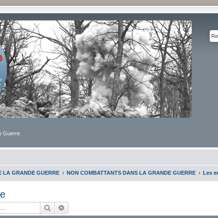
de Guerre
DE LA GRANDE GUERRE
NON COMBATTANTS DANS LA GRANDE GUERRE
Les en
re
Rechercher
Recherche avancée