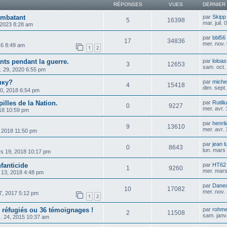
RÉPONSES
VUES
DERNIER
ombatant
par
Skipp
5
16398
mar. juil.
, 2023 8:28 am
par
bbl56
17
34836
mer. nov.
16 8:49 am
1
2
ts pendant la guerre.
par
loloas
3
12653
sam. oct.
. 29, 2020 6:55 pm
нку?
par
michel
4
15418
dim. sept
10, 2018 6:54 pm
illes de la Nation.
par
Rutili
0
9227
mer. avr.
018 10:59 pm
par
henri
9
13610
mer. avr.
6, 2018 11:50 pm
par
jean 
0
8643
lun. mars
rs 19, 2018 10:17 pm
nfanticide
par
HT62
1
9260
mer. mars
 13, 2018 4:48 pm
par
Dane
10
17082
mer. nov.
27, 2017 5:12 pm
1
2
s réfugiés ou 36 témoignages !
par
rohm
2
11508
sam. janv
c. 24, 2015 10:37 am