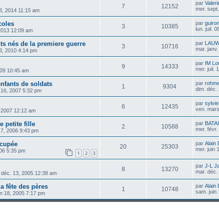
par
Valer
7
12152
mer. sept
08, 2014 11:15 am
coles
par
guiro
3
10385
lun. juil.
 2013 12:09 am
nts nés de la premiere guerre
par
LAUW
3
10716
mar. janv
03, 2010 4:14 pm
par
IM Lo
9
14333
mer. juil.
2009 10:45 am
enfants de soldats
par
rohm
1
9304
dim. déc.
 16, 2007 5:32 pm
par
sylvi
6
12435
ven. mars
, 2007 12:12 am
petite fille
par
BATA
2
10588
mer. févr
17, 2006 9:43 pm
ccupée
par
Alain
20
25303
mer. juin
006 5:35 pm
1
2
3
par
J-L Ja
8
13270
mar. déc.
 déc. 13, 2005 12:38 am
 la fête des pères
par
Alain
1
10748
sam. juin
in 18, 2005 7:17 pm