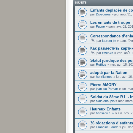
SUJETS
Enfants deplacés de c
par
Dioscures
»
jeu. août 31
Les enfants de troupe
par
Putine
»
sam. avr. 02, 20
Correspondance d’enfan
par
laurent jm
»
sam. févr
Как разместить карти
par
SvetOK
»
ven. août 
Statut juridique des pup
par
Rutilius
»
mer. avr. 18, 2
adopté par la Nation
par
henrilannes
»
lun. avr. 1
Pierre AMORY
par
jean luc Pamart
»
lun. ma
Soldat du 8ème R.I. - I
par
alain chaupin
»
mar. mars
Heureux Enfants
par
hansi du 152
»
lun. nov. 
36 rédactions d’enfant
par
Francine Laude
»
jeu. dé