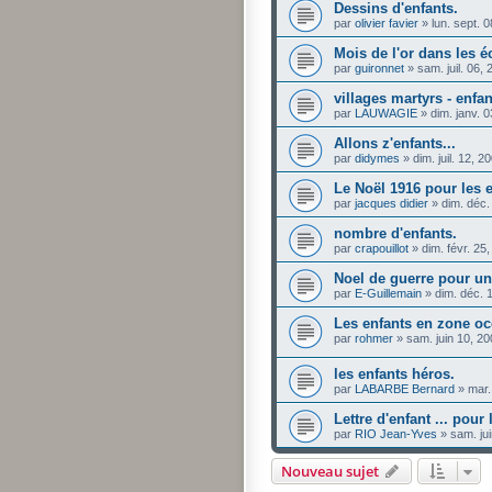
Dessins d'enfants.
par
olivier favier
»
lun. sept. 
Mois de l'or dans les é
par
guironnet
»
sam. juil. 06,
villages martyrs - enfa
par
LAUWAGIE
»
dim. janv. 
Allons z'enfants...
par
didymes
»
dim. juil. 12, 
Le Noël 1916 pour les 
par
jacques didier
»
dim. déc.
nombre d'enfants.
par
crapouillot
»
dim. févr. 25
Noel de guerre pour une 
par
E-Guillemain
»
dim. déc. 
Les enfants en zone o
par
rohmer
»
sam. juin 10, 2
les enfants héros.
par
LABARBE Bernard
»
mar.
Lettre d'enfant ... pour
par
RIO Jean-Yves
»
sam. ju
Nouveau sujet