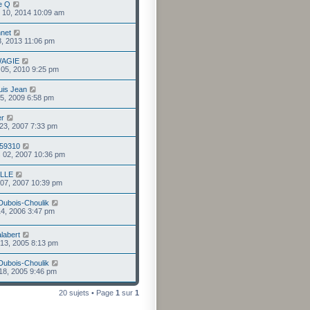
ie Q
. 10, 2014 10:09 am
nnet
 08, 2013 11:06 pm
AGIE
. 05, 2010 9:25 pm
uis Jean
 15, 2009 6:58 pm
er
 23, 2007 7:33 pm
e59310
 02, 2007 10:36 pm
ILLE
. 07, 2007 10:39 pm
 Dubois-Choulik
 14, 2006 3:47 pm
labert
 13, 2005 8:13 pm
 Dubois-Choulik
 18, 2005 9:46 pm
20 sujets • Page
1
sur
1