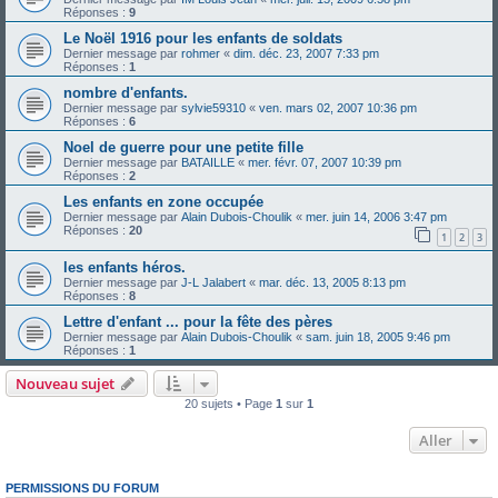
Réponses :
9
Le Noël 1916 pour les enfants de soldats
Dernier message par
rohmer
«
dim. déc. 23, 2007 7:33 pm
Réponses :
1
nombre d'enfants.
Dernier message par
sylvie59310
«
ven. mars 02, 2007 10:36 pm
Réponses :
6
Noel de guerre pour une petite fille
Dernier message par
BATAILLE
«
mer. févr. 07, 2007 10:39 pm
Réponses :
2
Les enfants en zone occupée
Dernier message par
Alain Dubois-Choulik
«
mer. juin 14, 2006 3:47 pm
Réponses :
20
1
2
3
les enfants héros.
Dernier message par
J-L Jalabert
«
mar. déc. 13, 2005 8:13 pm
Réponses :
8
Lettre d'enfant ... pour la fête des pères
Dernier message par
Alain Dubois-Choulik
«
sam. juin 18, 2005 9:46 pm
Réponses :
1
Nouveau sujet
20 sujets • Page
1
sur
1
Aller
PERMISSIONS DU FORUM