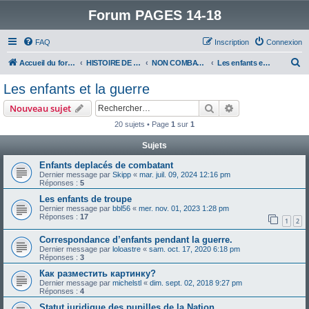
Forum PAGES 14-18
FAQ
Inscription
Connexion
R
Accueil du forum
HISTOIRE DE LA GRANDE GUERRE
NON COMBATTANTS DANS LA GRANDE GUERRE
Les enfants et la guerre
e
Les enfants et la guerre
c
Rechercher
Recherche avanc
Nouveau sujet
h
20 sujets • Page
1
sur
1
e
Sujets
r
c
Enfants deplacés de combatant
Dernier message par
Skipp
«
mar. juil. 09, 2024 12:16 pm
h
Réponses :
5
e
Les enfants de troupe
Dernier message par
bbl56
«
mer. nov. 01, 2023 1:28 pm
r
Réponses :
17
1
2
Correspondance d’enfants pendant la guerre.
Dernier message par
loloastre
«
sam. oct. 17, 2020 6:18 pm
Réponses :
3
Как разместить картинку?
Dernier message par
michelstl
«
dim. sept. 02, 2018 9:27 pm
Réponses :
4
Statut juridique des pupilles de la Nation.