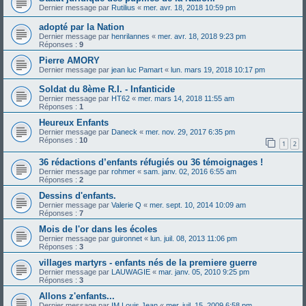
Dernier message par
Rutilius
«
mer. avr. 18, 2018 10:59 pm
adopté par la Nation
Dernier message par
henrilannes
«
mer. avr. 18, 2018 9:23 pm
Réponses :
9
Pierre AMORY
Dernier message par
jean luc Pamart
«
lun. mars 19, 2018 10:17 pm
Soldat du 8ème R.I. - Infanticide
Dernier message par
HT62
«
mer. mars 14, 2018 11:55 am
Réponses :
1
Heureux Enfants
Dernier message par
Daneck
«
mer. nov. 29, 2017 6:35 pm
Réponses :
10
1
2
36 rédactions d’enfants réfugiés ou 36 témoignages !
Dernier message par
rohmer
«
sam. janv. 02, 2016 6:55 am
Réponses :
2
Dessins d'enfants.
Dernier message par
Valerie Q
«
mer. sept. 10, 2014 10:09 am
Réponses :
7
Mois de l'or dans les écoles
Dernier message par
guironnet
«
lun. juil. 08, 2013 11:06 pm
Réponses :
3
villages martyrs - enfants nés de la premiere guerre
Dernier message par
LAUWAGIE
«
mar. janv. 05, 2010 9:25 pm
Réponses :
3
Allons z'enfants...
Dernier message par
IM Louis Jean
«
mer. juil. 15, 2009 6:58 pm