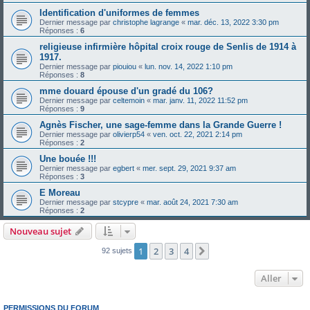
Identification d'uniformes de femmes
Dernier message par
christophe lagrange
«
mar. déc. 13, 2022 3:30 pm
Réponses :
6
religieuse infirmière hôpital croix rouge de Senlis de 1914 à
1917.
Dernier message par
piouiou
«
lun. nov. 14, 2022 1:10 pm
Réponses :
8
mme douard épouse d'un gradé du 106?
Dernier message par
celtemoin
«
mar. janv. 11, 2022 11:52 pm
Réponses :
9
Agnès Fischer, une sage-femme dans la Grande Guerre !
Dernier message par
olivierp54
«
ven. oct. 22, 2021 2:14 pm
Réponses :
2
Une bouée !!!
Dernier message par
egbert
«
mer. sept. 29, 2021 9:37 am
Réponses :
3
E Moreau
Dernier message par
stcypre
«
mar. août 24, 2021 7:30 am
Réponses :
2
Nouveau sujet
1
2
3
4
Suivant
92 sujets
Aller
PERMISSIONS DU FORUM