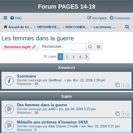
Forum PAGES 14-18
FAQ
Inscription
Connexion
R
Accueil du forum
HISTOIRE DE LA GRANDE GUERRE
NON COMBATTANTS DANS LA GRANDE GUERRE
Les femmes dans la guerre
e
Les femmes dans la guerre
c
Rechercher
Recherche avanc
Nouveau sujet
h
e
1
2
3
4
Suivant
92 sujets
r
Annonces
c
Sommaire
h
Dernier message par
Skellbraz .
«
jeu. févr. 22, 2018 2:39 pm
Réponses :
10
e
1
2
r
Sujets
Des femmes dans la guerre
Dernier message par
ae80
«
jeu. juin 04, 2026 6:23 pm
Réponses :
15
1
2
Médaille aux victimes d'invasion 14/18
Dernier message par
Alain Dubois-Choulik
«
lun. févr. 02, 2026 5:37 pm
Réponses :
5