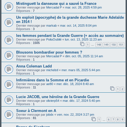
Mistinguett la danseuse qui a sauvé la France
Dernier message par
Mercadal P
«
mar. oct. 28, 2025 4:59 pm
Réponses :
7
Un exploit (apocryphe) de la grande duchesse Marie Adelaïde
en 1914 !
Dernier message par
markab
«
mar. oct. 14, 2025 8:04 pm
Réponses :
3
les femmes pendant la Grande Guerre (+ accès au sommaire)
Dernier message par
PoiluOublié
«
lun. oct. 13, 2025 11:23 am
Réponses :
1505
1
148
149
150
151
…
Blousons bombardier pour femmes ?
Dernier message par
Mercadal P
«
dim. oct. 05, 2025 11:14 am
Réponses :
1
Anna Coleman Ladd
Dernier message par
michelstl
«
mer. mars 05, 2025 5:44 pm
Réponses :
1
Infirmières dans la Somme et en Picardie
Dernier message par
ae80
«
mer. déc. 18, 2024 8:40 am
Réponses :
11
1
2
Lucie JACOB, une héroïne de la Grande Guerre
Dernier message par
olivierp54
«
mar. déc. 17, 2024 5:40 pm
Réponses :
1
Soeur à Clermont en A
Dernier message par
jobdx
«
ven. nov. 22, 2024 3:27 pm
Réponses :
81
1
6
7
8
9
…