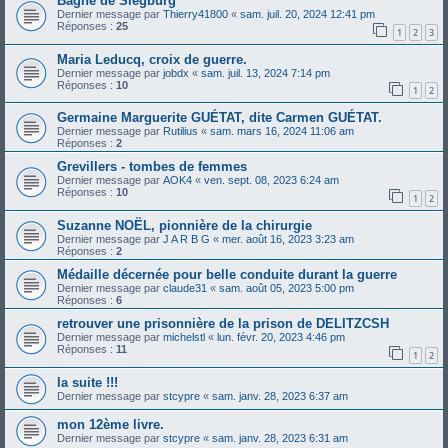
Bagne de Siegburg
Dernier message par
Thierry41800
«
sam. juil. 20, 2024 12:41 pm
Réponses :
25
1
2
3
Maria Leducq, croix de guerre.
Dernier message par
jobdx
«
sam. juil. 13, 2024 7:14 pm
Réponses :
10
1
2
Germaine Marguerite GUÉTAT, dite Carmen GUÉTAT.
Dernier message par
Rutilius
«
sam. mars 16, 2024 11:06 am
Réponses :
2
Grevillers - tombes de femmes
Dernier message par
AOK4
«
ven. sept. 08, 2023 6:24 am
Réponses :
10
1
2
Suzanne NOËL, pionnière de la chirurgie
Dernier message par
J A R B G
«
mer. août 16, 2023 3:23 am
Réponses :
2
Médaille décernée pour belle conduite durant la guerre
Dernier message par
claude31
«
sam. août 05, 2023 5:00 pm
Réponses :
6
retrouver une prisonnière de la prison de DELITZCSH
Dernier message par
michelstl
«
lun. févr. 20, 2023 4:46 pm
Réponses :
11
1
2
la suite !!!
Dernier message par
stcypre
«
sam. janv. 28, 2023 6:37 am
mon 12ème livre.
Dernier message par
stcypre
«
sam. janv. 28, 2023 6:31 am