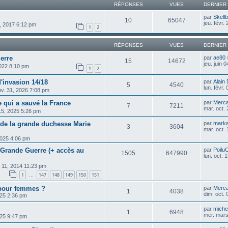
RÉPONSES
VUES
DERNIER
par
Skellb
10
65047
jeu. févr.
6, 2017 6:12 pm
1
2
RÉPONSES
VUES
DERNIER
erre
par
ae80
15
14672
jeu. juin 
2022 8:10 pm
1
2
d'invasion 14/18
par
Alain
5
4540
lun. févr.
nv. 31, 2026 7:08 pm
e qui a sauvé la France
par
Merca
7
7211
mar. oct.
 15, 2025 5:26 pm
 de la grande duchesse Marie
par
mark
3
3604
mar. oct.
2025 4:06 pm
 Grande Guerre (+ accès au
par
Poilu
1505
647990
lun. oct.
. 11, 2014 11:23 pm
1
147
148
149
150
151
…
pour femmes ?
par
Merca
1
4038
dim. oct.
025 2:36 pm
par
michel
1
6948
mer. mars
025 9:47 pm