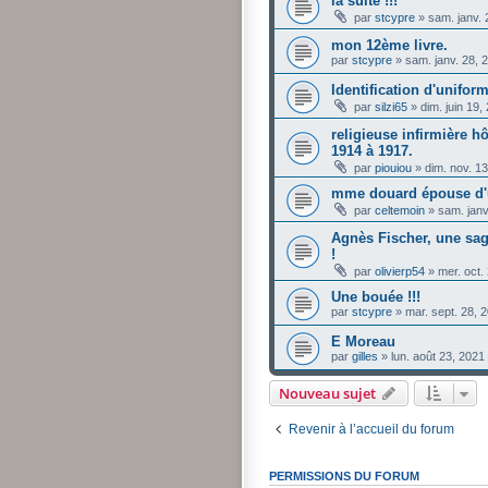
la suite !!!
par
stcypre
»
sam. janv.
mon 12ème livre.
par
stcypre
»
sam. janv. 28, 
Identification d'unifo
par
silzi65
»
dim. juin 19
religieuse infirmière h
1914 à 1917.
par
piouiou
»
dim. nov. 1
mme douard épouse d'
par
celtemoin
»
sam. janv
Agnès Fischer, une sa
!
par
olivierp54
»
mer. oct.
Une bouée !!!
par
stcypre
»
mar. sept. 28, 
E Moreau
par
gilles
»
lun. août 23, 2021
Nouveau sujet
Revenir à l’accueil du forum
PERMISSIONS DU FORUM