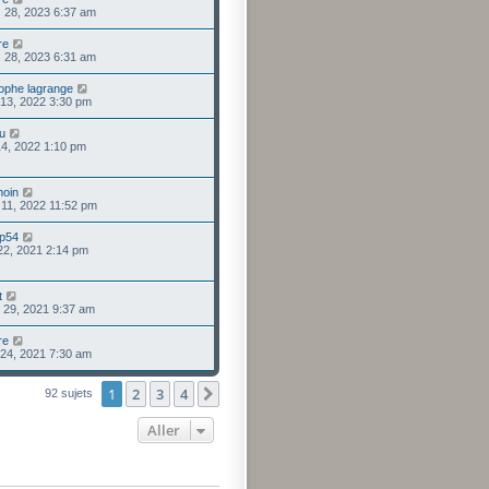
. 28, 2023 6:37 am
re
. 28, 2023 6:31 am
tophe lagrange
 13, 2022 3:30 pm
ou
 14, 2022 1:10 pm
moin
. 11, 2022 11:52 pm
rp54
 22, 2021 2:14 pm
t
. 29, 2021 9:37 am
re
 24, 2021 7:30 am
1
2
3
4
Suivant
92 sujets
Aller