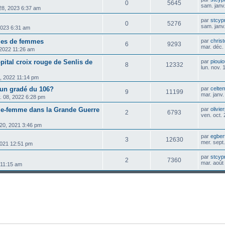
0
5645
sam. janv
 28, 2023 6:37 am
par
stcyp
0
5276
sam. janv
2023 6:31 am
rmes de femmes
par
chris
6
9293
mar. déc.
, 2022 11:26 am
ôpital croix rouge de Senlis de
par
pioui
8
12332
lun. nov.
3, 2022 11:14 pm
un gradé du 106?
par
celte
9
11199
mar. janv
. 08, 2022 6:28 pm
ge-femme dans la Grande Guerre
par
olivie
2
6793
ven. oct.
 20, 2021 3:46 pm
par
egber
3
12630
mer. sept
2021 12:51 pm
par
stcyp
2
7360
mar. août
 11:15 am