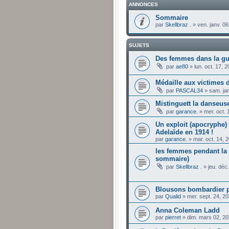
ANNONCES
Sommaire
par
Skellbraz .
»
ven. janv. 0
SUJETS
Des femmes dans la gu
par
ae80
»
lun. oct. 17, 
Médaille aux victimes 
par
PASCAL34
»
sam. ja
Mistinguett la danseus
par
garance.
»
mer. oct.
Un exploit (apocryphe)
Adelaïde en 1914 !
par
garance.
»
mar. oct. 14, 
les femmes pendant la
sommaire)
par
Skellbraz .
»
jeu. déc
Blousons bombardier 
par
Qualid
»
mer. sept. 24, 2
Anna Coleman Ladd
par
pierret
»
dim. mars 02, 2