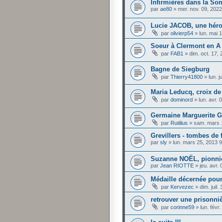
Infirmières dans la So
par
ae80
»
mer. nov. 09, 202
Lucie JACOB, une héro
par
olivierp54
»
lun. mai 
Soeur à Clermont en A
par
FAB1
»
dim. oct. 17,
Bagne de Siegburg
par
Thierry41800
»
lun. 
Maria Leducq, croix de
par
dominord
»
lun. avr.
Germaine Marguerite 
par
Rutilius
»
sam. mars 
Grevillers - tombes d
par
sly
»
lun. mars 25, 2013 
Suzanne NOËL, pionnièr
par
Jean RIOTTE
»
jeu. avr.
Médaille décernée pour
par
Kervezec
»
dim. juil
retrouver une prisonni
par
corinne59
»
lun. févr