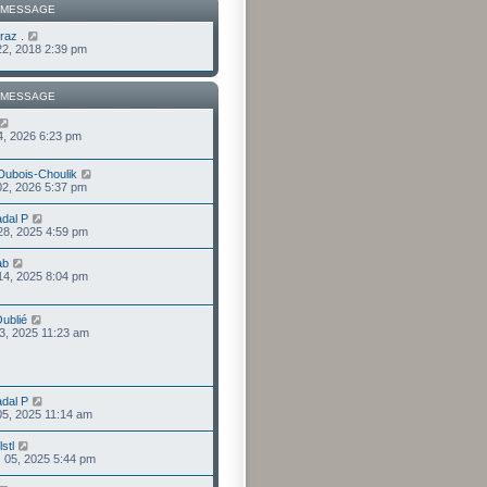
 MESSAGE
raz .
 22, 2018 2:39 pm
 MESSAGE
04, 2026 6:23 pm
 Dubois-Choulik
 02, 2026 5:37 pm
dal P
 28, 2025 4:59 pm
ab
 14, 2025 8:04 pm
Oublié
 13, 2025 11:23 am
dal P
 05, 2025 11:14 am
stl
 05, 2025 5:44 pm