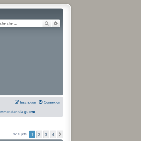
Rechercher
Recherche avancée
Inscription
Connexion
emmes dans la guerre
1
2
3
4
Suivant
92 sujets