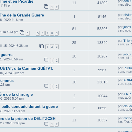
mme et en Picardie
par
ae80
11
41802
mer. déc.
2 7:15 pm
1
2
ïne de la Grande Guerre
par
olivie
1
8146
mar. déc.
18, 2020 4:16 pm
par
jobdx
81
53396
ven. nov.
 2010 4:43 pm
1
5
6
7
8
9
…
par
Thier
25
13349
sam. juil
juil. 15, 2024 6:38 pm
1
2
3
 guerre.
par
jobdx
10
10267
sam. juil.
 01, 2024 8:59 am
1
2
GUÉTAT, dite Carmen GUÉTAT.
par
Rutili
2
5567
sam. mars
16, 2024 9:02 am
e femmes
par
AOK4
10
23013
ven. sept
9:28 pm
1
2
e de la chirurgie
par
J A R
2
10044
mer. août
 05, 2018 5:04 pm
 belle conduite durant la guerre
par
claud
6
6656
sam. août
. 30, 2023 11:53 pm
ère de la prison de DELITZCSH
par
michel
11
10357
lun. févr.
. 20, 2023 1:08 pm
1
2
par
stcyp