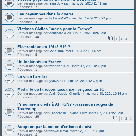
Dernier message par
Yans83
«
sam. janv. 07, 2023 11:41 am
Réponses :
2
Les paysannes dans la guerre
Dernier message par
kglbayrRIR2
«
lun. déc. 19, 2022 7:22 pm
Réponses :
4
Victimes Civiles "morts pour la France"
Dernier message par
dominord
«
jeu. juin 09, 2022 10:46 am
Réponses :
38
1
2
3
4
Electronique en 1914/1915 ?
Dernier message par
Yv'
«
sam. mars 19, 2022 10:06 pm
Réponses :
5
Un tonkinois en France
Dernier message par
michelstl
«
jeu. mars 17, 2022 9:30 pm
Réponses :
1
La vie à l'arrière
Dernier message par
yvo35
«
lun. oct. 18, 2021 12:30 pm
Médaille de la reconnaissance française au JO
Dernier message par
Alain Dubois-Choulik
«
mar. mars 30, 2021 10:36 am
Réponses :
1
Prisonniers civils à ATTIGNY -brassards rouges de
Tourcoing
Dernier message par
Chapelle de Falaise
«
dim. mars 07, 2021 9:29 am
Réponses :
20
1
2
3
Adoption par la nation d'enfants de civil
Dernier message par
thibval
«
mar. mars 02, 2021 7:33 pm
Réponses :
2