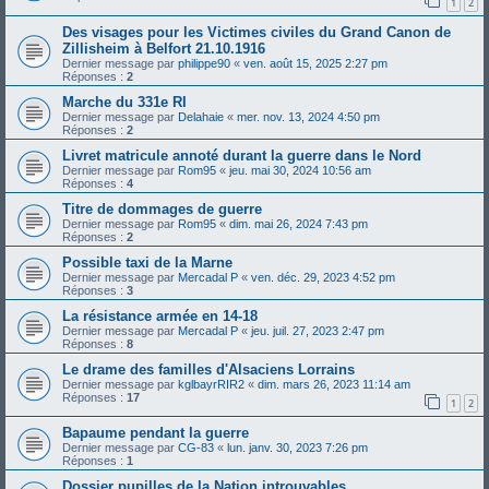
1
2
Des visages pour les Victimes civiles du Grand Canon de
Zillisheim à Belfort 21.10.1916
Dernier message par
philippe90
«
ven. août 15, 2025 2:27 pm
Réponses :
2
Marche du 331e RI
Dernier message par
Delahaie
«
mer. nov. 13, 2024 4:50 pm
Réponses :
2
Livret matricule annoté durant la guerre dans le Nord
Dernier message par
Rom95
«
jeu. mai 30, 2024 10:56 am
Réponses :
4
Titre de dommages de guerre
Dernier message par
Rom95
«
dim. mai 26, 2024 7:43 pm
Réponses :
2
Possible taxi de la Marne
Dernier message par
Mercadal P
«
ven. déc. 29, 2023 4:52 pm
Réponses :
3
La résistance armée en 14-18
Dernier message par
Mercadal P
«
jeu. juil. 27, 2023 2:47 pm
Réponses :
8
Le drame des familles d'Alsaciens Lorrains
Dernier message par
kglbayrRIR2
«
dim. mars 26, 2023 11:14 am
Réponses :
17
1
2
Bapaume pendant la guerre
Dernier message par
CG-83
«
lun. janv. 30, 2023 7:26 pm
Réponses :
1
Dossier pupilles de la Nation introuvables