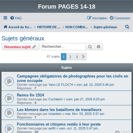
Forum PAGES 14-18
FAQ
Inscription
Connexion
R
Accueil du forum
HISTOIRE DE LA GRANDE GUERRE
NON COMBATTANTS DANS LA GRANDE GUERRE
Sujets généraux
e
Sujets généraux
c
Rechercher
Recherche avanc
Nouveau sujet
h
e
1
2
3
Suivant
67 sujets
r
Sujets
c
Campagnes obligatoires de photographies pour les civils en
h
zone occupée
e
Dernier message par
Yann LE FLOC'H
«
ven. juil. 10, 2026 5:46 pm
Réponses :
7
r
Reims fin 1914
Dernier message par
Cuchlainn
«
sam. juin 27, 2026 6:03 pm
Réponses :
4
Les khmers dans les bataillons de travailleurs
Dernier message par
nmantion
«
mar. févr. 03, 2026 3:37 am
Réponses :
7
Fonctionnaires et citoyens restés à leur poste
Dernier message par
ae80
«
sam. oct. 11, 2025 5:47 pm
Réponses :
19