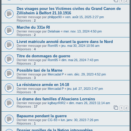
1
2
Des visages pour les Victimes civiles du Grand Canon de
Zillisheim à Belfort 21.10.1916
Dernier message par
philippe90
«
ven. août 15, 2025 2:27 pm
Réponses :
2
Marche du 331e RI
Dernier message par
Delahaie
«
mer. nov. 13, 2024 4:50 pm
Réponses :
2
Livret matricule annoté durant la guerre dans le Nord
Dernier message par
Rom95
«
jeu. mai 30, 2024 10:56 am
Réponses :
4
Titre de dommages de guerre
Dernier message par
Rom95
«
dim. mai 26, 2024 7:43 pm
Réponses :
2
Possible taxi de la Marne
Dernier message par
Mercadal P
«
ven. déc. 29, 2023 4:52 pm
Réponses :
3
La résistance armée en 14-18
Dernier message par
Mercadal P
«
jeu. juil. 27, 2023 2:47 pm
Réponses :
8
Le drame des familles d'Alsaciens Lorrains
Dernier message par
kglbayrRIR2
«
dim. mars 26, 2023 11:14 am
Réponses :
17
1
2
Bapaume pendant la guerre
Dernier message par
CG-83
«
lun. janv. 30, 2023 7:26 pm
Réponses :
1
Dossier pupilles de la Nation introuvables