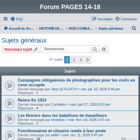
Forum PAGES 14-18
FAQ
Inscription
Connexion
R
Accueil du forum
HISTOIRE DE LA GRANDE GUERRE
NON COMBATTANTS DANS LA GRANDE GUERRE
Sujets généraux
e
Sujets généraux
c
Rechercher
Recherche avanc
Nouveau sujet
h
e
1
2
3
Suivant
67 sujets
r
Sujets
c
Campagnes obligatoires de photographies pour les civils en
h
zone occupée
e
Dernier message par
Yann LE FLOC'H
«
ven. juil. 10, 2026 5:46 pm
Réponses :
7
r
Reims fin 1914
Dernier message par
Cuchlainn
«
sam. juin 27, 2026 6:03 pm
Réponses :
4
Les khmers dans les bataillons de travailleurs
Dernier message par
nmantion
«
mar. févr. 03, 2026 3:37 am
Réponses :
7
Fonctionnaires et citoyens restés à leur poste
Dernier message par
ae80
«
sam. oct. 11, 2025 5:47 pm
Réponses :
19