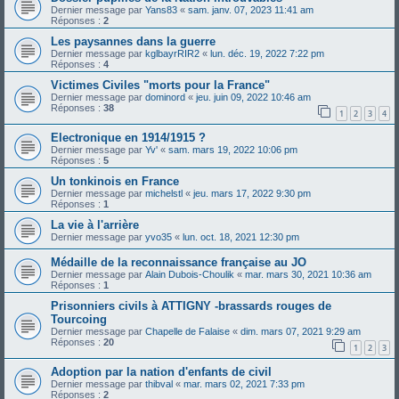
Dernier message par
Yans83
«
sam. janv. 07, 2023 11:41 am
Réponses :
2
Les paysannes dans la guerre
Dernier message par
kglbayrRIR2
«
lun. déc. 19, 2022 7:22 pm
Réponses :
4
Victimes Civiles "morts pour la France"
Dernier message par
dominord
«
jeu. juin 09, 2022 10:46 am
Réponses :
38
1
2
3
4
Electronique en 1914/1915 ?
Dernier message par
Yv'
«
sam. mars 19, 2022 10:06 pm
Réponses :
5
Un tonkinois en France
Dernier message par
michelstl
«
jeu. mars 17, 2022 9:30 pm
Réponses :
1
La vie à l'arrière
Dernier message par
yvo35
«
lun. oct. 18, 2021 12:30 pm
Médaille de la reconnaissance française au JO
Dernier message par
Alain Dubois-Choulik
«
mar. mars 30, 2021 10:36 am
Réponses :
1
Prisonniers civils à ATTIGNY -brassards rouges de
Tourcoing
Dernier message par
Chapelle de Falaise
«
dim. mars 07, 2021 9:29 am
Réponses :
20
1
2
3
Adoption par la nation d'enfants de civil
Dernier message par
thibval
«
mar. mars 02, 2021 7:33 pm
Réponses :
2