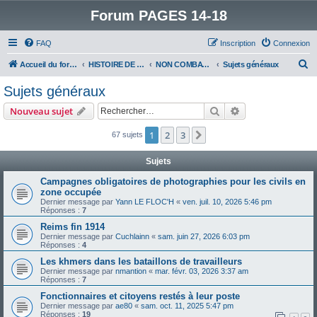
Forum PAGES 14-18
FAQ
Inscription
Connexion
R
Accueil du forum
HISTOIRE DE LA GRANDE GUERRE
NON COMBATTANTS DANS LA GRANDE GUERRE
Sujets généraux
e
Sujets généraux
c
Rechercher
Recherche avanc
Nouveau sujet
h
e
1
2
3
Suivant
67 sujets
r
Sujets
c
Campagnes obligatoires de photographies pour les civils en
h
zone occupée
e
Dernier message par
Yann LE FLOC'H
«
ven. juil. 10, 2026 5:46 pm
Réponses :
7
r
Reims fin 1914
Dernier message par
Cuchlainn
«
sam. juin 27, 2026 6:03 pm
Réponses :
4
Les khmers dans les bataillons de travailleurs
Dernier message par
nmantion
«
mar. févr. 03, 2026 3:37 am
Réponses :
7
Fonctionnaires et citoyens restés à leur poste
Dernier message par
ae80
«
sam. oct. 11, 2025 5:47 pm
Réponses :
19