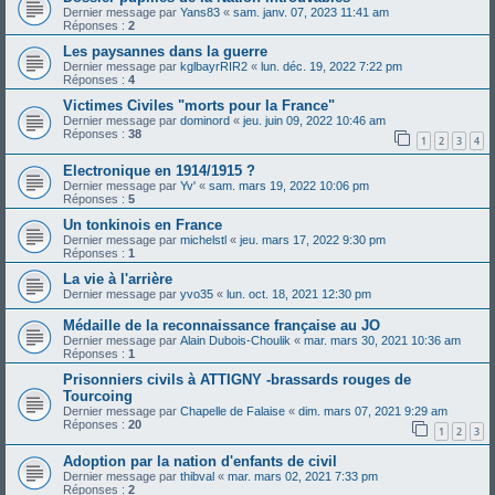
Dernier message par
Yans83
«
sam. janv. 07, 2023 11:41 am
Réponses :
2
Les paysannes dans la guerre
Dernier message par
kglbayrRIR2
«
lun. déc. 19, 2022 7:22 pm
Réponses :
4
Victimes Civiles "morts pour la France"
Dernier message par
dominord
«
jeu. juin 09, 2022 10:46 am
Réponses :
38
1
2
3
4
Electronique en 1914/1915 ?
Dernier message par
Yv'
«
sam. mars 19, 2022 10:06 pm
Réponses :
5
Un tonkinois en France
Dernier message par
michelstl
«
jeu. mars 17, 2022 9:30 pm
Réponses :
1
La vie à l'arrière
Dernier message par
yvo35
«
lun. oct. 18, 2021 12:30 pm
Médaille de la reconnaissance française au JO
Dernier message par
Alain Dubois-Choulik
«
mar. mars 30, 2021 10:36 am
Réponses :
1
Prisonniers civils à ATTIGNY -brassards rouges de
Tourcoing
Dernier message par
Chapelle de Falaise
«
dim. mars 07, 2021 9:29 am
Réponses :
20
1
2
3
Adoption par la nation d'enfants de civil
Dernier message par
thibval
«
mar. mars 02, 2021 7:33 pm
Réponses :
2