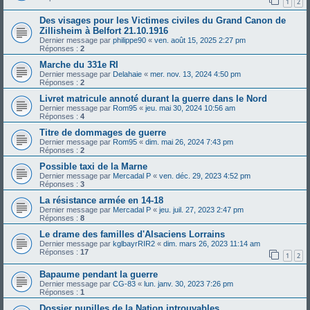
1
2
Des visages pour les Victimes civiles du Grand Canon de
Zillisheim à Belfort 21.10.1916
Dernier message par
philippe90
«
ven. août 15, 2025 2:27 pm
Réponses :
2
Marche du 331e RI
Dernier message par
Delahaie
«
mer. nov. 13, 2024 4:50 pm
Réponses :
2
Livret matricule annoté durant la guerre dans le Nord
Dernier message par
Rom95
«
jeu. mai 30, 2024 10:56 am
Réponses :
4
Titre de dommages de guerre
Dernier message par
Rom95
«
dim. mai 26, 2024 7:43 pm
Réponses :
2
Possible taxi de la Marne
Dernier message par
Mercadal P
«
ven. déc. 29, 2023 4:52 pm
Réponses :
3
La résistance armée en 14-18
Dernier message par
Mercadal P
«
jeu. juil. 27, 2023 2:47 pm
Réponses :
8
Le drame des familles d'Alsaciens Lorrains
Dernier message par
kglbayrRIR2
«
dim. mars 26, 2023 11:14 am
Réponses :
17
1
2
Bapaume pendant la guerre
Dernier message par
CG-83
«
lun. janv. 30, 2023 7:26 pm
Réponses :
1
Dossier pupilles de la Nation introuvables