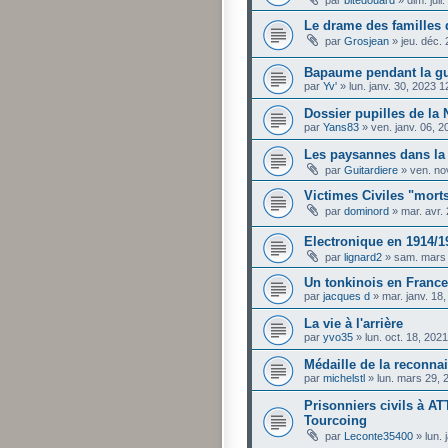
par
bltedouard
»
dim. jui
Le drame des familles 
par
Grosjean
»
jeu. déc.
Bapaume pendant la gu
par
Yv'
»
lun. janv. 30, 2023 
Dossier pupilles de la 
par
Yans83
»
ven. janv. 06, 
Les paysannes dans la
par
Guitardiere
»
ven. no
Victimes Civiles "mort
par
dominord
»
mar. avr.
Electronique en 1914/1
par
lignard2
»
sam. mars 
Un tonkinois en France
par
jacques d
»
mar. janv. 18
La vie à l'arrière
par
yvo35
»
lun. oct. 18, 202
Médaille de la reconna
par
michelstl
»
lun. mars 29,
Prisonniers civils à A
Tourcoing
par
Leconte35400
»
lun.