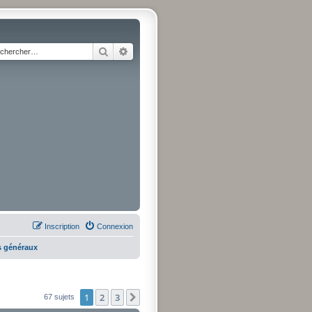
Rechercher
Recherche avancée
Inscription
Connexion
s généraux
1
2
3
Suivant
67 sujets