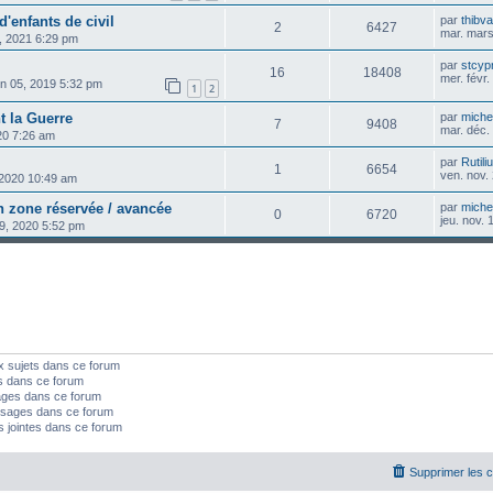
d'enfants de civil
par
thibva
2
6427
mar. mars
, 2021 6:29 pm
par
stcyp
16
18408
mer. févr
uin 05, 2019 5:32 pm
1
2
t la Guerre
par
michel
7
9408
mar. déc.
020 7:26 am
par
Rutili
1
6654
ven. nov.
 2020 10:49 am
n zone réservée / avancée
par
michel
0
6720
jeu. nov.
19, 2020 5:52 pm
x sujets dans ce forum
s dans ce forum
ages dans ce forum
sages dans ce forum
s jointes dans ce forum
Supprimer les 