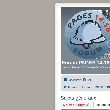
Forum PAGES 14-18
Les combattants & l'histoire de la Gran
Raccourcis
FAQ
Accueil du forum
HISTOIRE 
Sujets généraux
Nouveau sujet