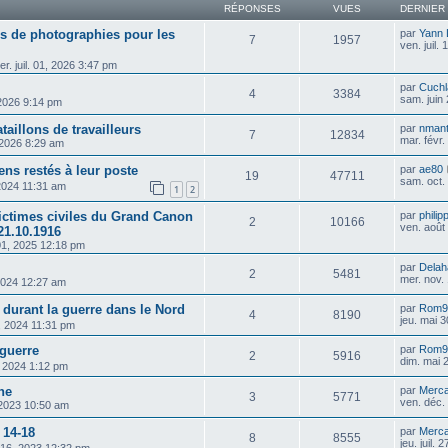
RÉPONSES
VUES
DERNIER
s de photographies pour les
par
Yann
7
1957
ven. juil.
er. juil. 01, 2026 3:47 pm
par
Cuchl
4
3384
sam. juin
 2026 9:14 pm
aillons de travailleurs
par
nmant
7
12834
mar. févr
 2026 8:29 am
ens restés à leur poste
par
ae80
19
47711
sam. oct.
 2024 11:31 am
1
2
ictimes civiles du Grand Canon
par
philip
2
10166
ven. août
 21.10.1916
1, 2025 12:18 pm
par
Delah
2
5481
mer. nov.
 2024 12:27 am
 durant la guerre dans le Nord
par
Rom9
4
8190
jeu. mai 
, 2024 11:31 pm
guerre
par
Rom9
2
5916
dim. mai 
9, 2024 1:12 pm
ne
par
Merca
3
5771
ven. déc.
 2023 10:50 am
 14-18
par
Merca
8
8555
jeu. juil.