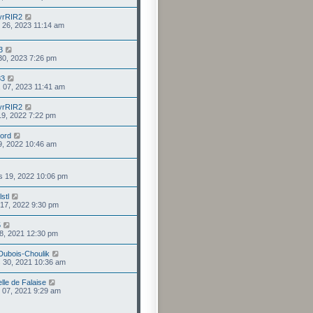
yrRIR2
 26, 2023 11:14 am
3
 30, 2023 7:26 pm
83
. 07, 2023 11:41 am
yrRIR2
 19, 2022 7:22 pm
ord
09, 2022 10:46 am
s 19, 2022 10:06 pm
stl
 17, 2022 9:30 pm
5
 18, 2021 12:30 pm
 Dubois-Choulik
 30, 2021 10:36 am
lle de Falaise
 07, 2021 9:29 am