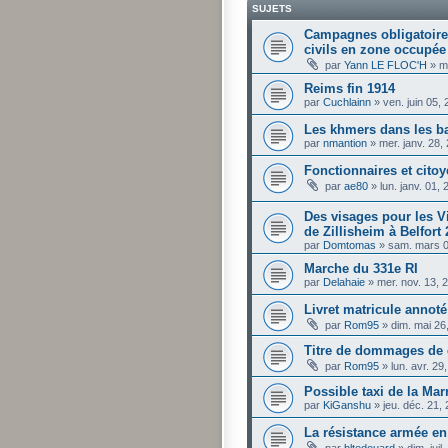
SUJETS
Campagnes obligatoire
civils en zone occupée
par
Yann LE FLOC'H
»
m
Reims fin 1914
par
Cuchlainn
»
ven. juin 05,
Les khmers dans les bat
par
nmantion
»
mer. janv. 28,
Fonctionnaires et citoy
par
ae80
»
lun. janv. 01,
Des visages pour les V
de Zillisheim à Belfort
par
Domtomas
»
sam. mars 0
Marche du 331e RI
par
Delahaie
»
mer. nov. 13,
Livret matricule annoté
par
Rom95
»
dim. mai 26
Titre de dommages de 
par
Rom95
»
lun. avr. 2
Possible taxi de la Mar
par
KiGanshu
»
jeu. déc. 21,
La résistance armée en