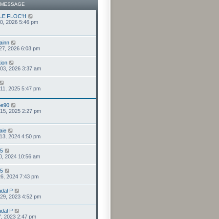
 MESSAGE
 LE FLOC'H
 10, 2026 5:46 pm
ainn
 27, 2026 6:03 pm
ion
. 03, 2026 3:37 am
 11, 2025 5:47 pm
pe90
 15, 2025 2:27 pm
aie
 13, 2024 4:50 pm
5
30, 2024 10:56 am
5
26, 2024 7:43 pm
dal P
 29, 2023 4:52 pm
dal P
 27, 2023 2:47 pm