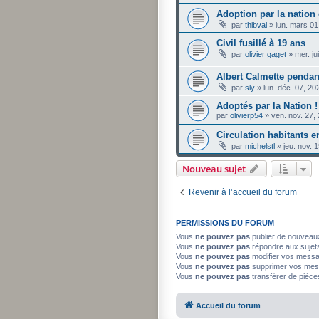
Adoption par la nation 
par
thibval
»
lun. mars 01
Civil fusillé à 19 ans
par
olivier gaget
»
mer. j
Albert Calmette pendan
par
sly
»
lun. déc. 07, 2
Adoptés par la Nation !
par
olivierp54
»
ven. nov. 27,
Circulation habitants e
par
michelstl
»
jeu. nov. 
Nouveau sujet
Revenir à l’accueil du forum
PERMISSIONS DU FORUM
Vous
ne pouvez pas
publier de nouveau
Vous
ne pouvez pas
répondre aux sujet
Vous
ne pouvez pas
modifier vos mess
Vous
ne pouvez pas
supprimer vos mes
Vous
ne pouvez pas
transférer de pièce
Accueil du forum