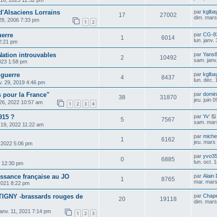
l. 16, 2023 12:32 pm
d'Alsaciens Lorrains
par
kglba
17
27002
dim. mars
 28, 2006 7:33 pm
1
2
erre
par
CG-8
1
6014
lun. janv.
12:21 pm
Nation introuvables
par
Yans
2
10492
sam. janv
2023 1:58 pm
 guerre
par
kglba
4
8437
lun. déc.
v. 29, 2019 4:46 pm
s pour la France"
par
domin
38
31870
jeu. juin 
 26, 2022 10:57 am
1
2
3
4
915 ?
par
Yv'
5
7567
sam. mar
19, 2022 11:22 am
par
michel
1
6162
jeu. mars
, 2022 5:06 pm
par
yvo3
0
6885
lun. oct.
1 12:30 pm
issance française au JO
par
Alain
1
8765
mar. mars
 2021 8:22 pm
TTIGNY -brassards rouges de
par
Chape
20
19118
dim. mars
 janv. 11, 2021 7:14 pm
1
2
3