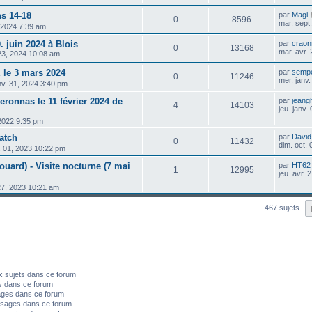
ns 14-18
par
Magi
0
8596
mar. sept
, 2024 7:39 am
 juin 2024 à Blois
par
crao
0
13168
mar. avr.
 23, 2024 10:08 am
le 3 mars 2024
par
sempe
0
11246
mer. janv
nv. 31, 2024 3:40 pm
ronnas le 11 février 2024 de
par
jeang
4
14103
jeu. janv.
 2022 9:35 pm
atch
par
David
0
11432
dim. oct.
. 01, 2023 10:22 pm
rouard) - Visite nocturne (7 mai
par
HT62
1
12995
jeu. avr.
 27, 2023 10:21 am
467 sujets
x sujets dans ce forum
s dans ce forum
ages dans ce forum
sages dans ce forum