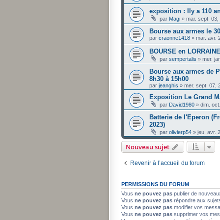
exposition : Ily a 110 a
par
Magi
»
mar. sept. 03
Bourse aux armes le 30.
par
craonne1418
»
mar. avr.
BOURSE en LORRAINE 
par
sempertalis
»
mer. ja
Bourse aux armes de Pe
8h30 à 15h00
par
jeanghis
»
mer. sept. 07,
Exposition Le Grand M
par
David1980
»
dim. oct
Batterie de l'Eperon (F
2023)
par
olivierp54
»
jeu. avr.
Nouveau sujet
Revenir à l’accueil du forum
PERMISSIONS DU FORUM
Vous
ne pouvez pas
publier de nouveau
Vous
ne pouvez pas
répondre aux sujet
Vous
ne pouvez pas
modifier vos mess
Vous
ne pouvez pas
supprimer vos mes