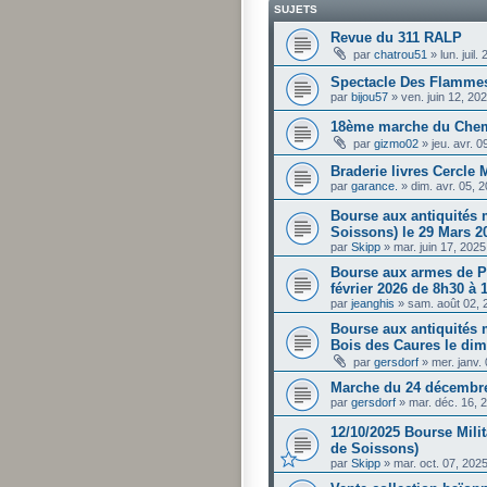
SUJETS
Revue du 311 RALP
par
chatrou51
»
lun. juil
Spectacle Des Flammes
par
bijou57
»
ven. juin 12, 20
18ème marche du Chem
par
gizmo02
»
jeu. avr. 
Braderie livres Cercle M
par
garance.
»
dim. avr. 05, 
Bourse aux antiquités 
Soissons) le 29 Mars 2
par
Skipp
»
mar. juin 17, 202
Bourse aux armes de P
février 2026 de 8h30 à 
par
jeanghis
»
sam. août 02, 
Bourse aux antiquités m
Bois des Caures le dim
par
gersdorf
»
mer. janv.
Marche du 24 décembre
par
gersdorf
»
mar. déc. 16, 
12/10/2025 Bourse Mili
de Soissons)
par
Skipp
»
mar. oct. 07, 202