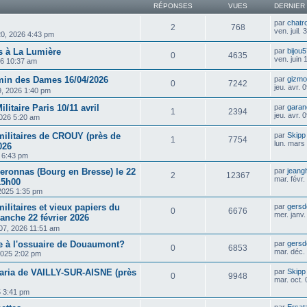
RÉPONSES
VUES
DERNIER
par
chatr
2
768
ven. juil.
. 20, 2026 4:43 pm
 à La Lumière
par
bijou
0
4635
ven. juin
26 10:37 am
in des Dames 16/04/2026
par
gizm
0
7242
jeu. avr.
09, 2026 1:40 pm
ilitaire Paris 10/11 avril
par
garan
1
2394
jeu. avr.
2026 5:20 am
militaires de CROUY (près de
par
Skipp
1
7754
lun. mars
026
5 6:43 pm
eronnas (Bourg en Bresse) le 22
par
jeang
2
12367
mar. févr
15h00
2025 1:35 pm
ilitaires et vieux papiers du
par
gersd
0
6676
mer. janv
anche 22 février 2026
 07, 2026 11:51 am
 à l'ossuaire de Douaumont?
par
gersd
0
6853
mar. déc.
2025 2:02 pm
taria de VAILLY-SUR-AISNE (près
par
Skipp
0
9948
mar. oct.
5 3:41 pm
par
Ersat