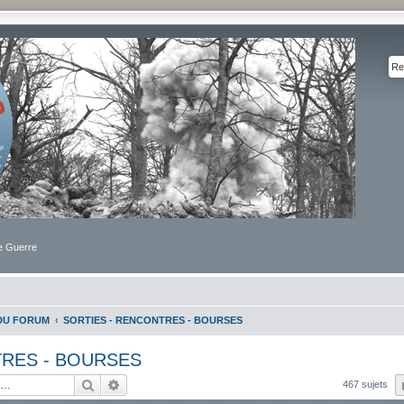
de Guerre
DU FORUM
SORTIES - RENCONTRES - BOURSES
TRES - BOURSES
Rechercher
Recherche avancée
467 sujets