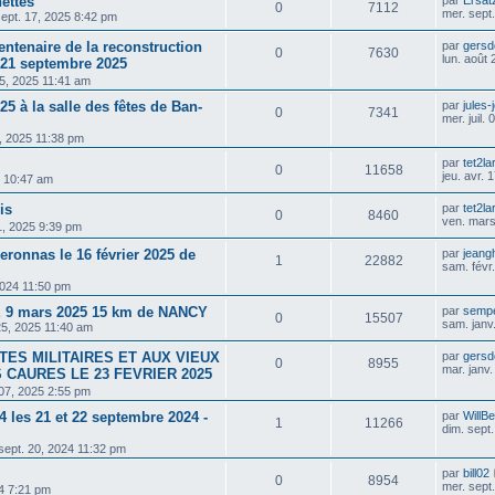
ettes
0
7112
mer. sept
sept. 17, 2025 8:42 pm
tenaire de la reconstruction
par
gersd
0
7630
lun. août
 21 septembre 2025
25, 2025 11:41 am
25 à la salle des fêtes de Ban-
par
jules-
0
7341
mer. juil.
09, 2025 11:38 pm
par
tet2la
0
11658
jeu. avr.
5 10:47 am
is
par
tet2la
0
8460
ven. mars
1, 2025 9:39 pm
ronnas le 16 février 2025 de
par
jeang
1
22882
sam. févr
2024 11:50 pm
9 mars 2025 15 km de NANCY
par
sempe
0
15507
sam. janv
25, 2025 11:40 am
TES MILITAIRES ET AUX VIEUX
par
gersd
0
8955
mar. janv
 CAURES LE 23 FEVRIER 2025
 07, 2025 2:55 pm
4 les 21 et 22 septembre 2024 -
par
WillB
1
11266
dim. sept
sept. 20, 2024 11:32 pm
par
bill02
0
8954
mer. sept
24 7:21 pm