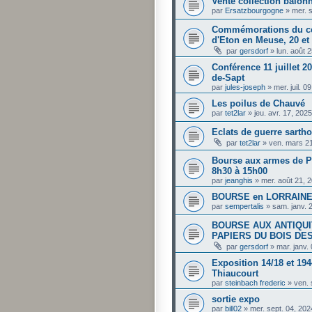
Vente collection baïonn
par
Ersatzbourgogne
»
mer. 
Commémorations du cen
d'Eton en Meuse, 20 et
par
gersdorf
»
lun. août 
Conférence 11 juillet 20
de-Sapt
par
jules-joseph
»
mer. juil. 
Les poilus de Chauvé
par
tet2lar
»
jeu. avr. 17, 202
Eclats de guerre sartho
par
tet2lar
»
ven. mars 2
Bourse aux armes de Pe
8h30 à 15h00
par
jeanghis
»
mer. août 21, 
BOURSE en LORRAINE 
par
sempertalis
»
sam. janv. 
BOURSE AUX ANTIQUI
PAPIERS DU BOIS DES
par
gersdorf
»
mar. janv.
Exposition 14/18 et 194
Thiaucourt
par
steinbach frederic
»
ven. 
sortie expo
par
bill02
»
mer. sept. 04, 20