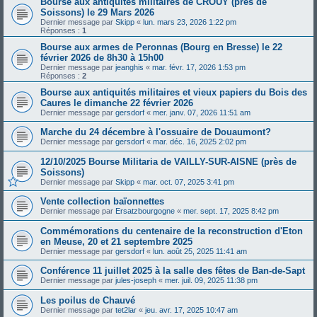
Bourse aux antiquités militaires de CROUY (près de
Soissons) le 29 Mars 2026
Dernier message par
Skipp
«
lun. mars 23, 2026 1:22 pm
Réponses :
1
Bourse aux armes de Peronnas (Bourg en Bresse) le 22
février 2026 de 8h30 à 15h00
Dernier message par
jeanghis
«
mar. févr. 17, 2026 1:53 pm
Réponses :
2
Bourse aux antiquités militaires et vieux papiers du Bois des
Caures le dimanche 22 février 2026
Dernier message par
gersdorf
«
mer. janv. 07, 2026 11:51 am
Marche du 24 décembre à l'ossuaire de Douaumont?
Dernier message par
gersdorf
«
mar. déc. 16, 2025 2:02 pm
12/10/2025 Bourse Militaria de VAILLY-SUR-AISNE (près de
Soissons)
Dernier message par
Skipp
«
mar. oct. 07, 2025 3:41 pm
Vente collection baïonnettes
Dernier message par
Ersatzbourgogne
«
mer. sept. 17, 2025 8:42 pm
Commémorations du centenaire de la reconstruction d'Eton
en Meuse, 20 et 21 septembre 2025
Dernier message par
gersdorf
«
lun. août 25, 2025 11:41 am
Conférence 11 juillet 2025 à la salle des fêtes de Ban-de-Sapt
Dernier message par
jules-joseph
«
mer. juil. 09, 2025 11:38 pm
Les poilus de Chauvé
Dernier message par
tet2lar
«
jeu. avr. 17, 2025 10:47 am