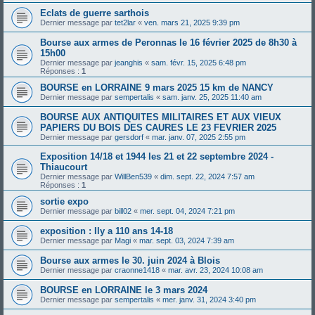
Eclats de guerre sarthois
Dernier message par
tet2lar
«
ven. mars 21, 2025 9:39 pm
Bourse aux armes de Peronnas le 16 février 2025 de 8h30 à
15h00
Dernier message par
jeanghis
«
sam. févr. 15, 2025 6:48 pm
Réponses :
1
BOURSE en LORRAINE 9 mars 2025 15 km de NANCY
Dernier message par
sempertalis
«
sam. janv. 25, 2025 11:40 am
BOURSE AUX ANTIQUITES MILITAIRES ET AUX VIEUX
PAPIERS DU BOIS DES CAURES LE 23 FEVRIER 2025
Dernier message par
gersdorf
«
mar. janv. 07, 2025 2:55 pm
Exposition 14/18 et 1944 les 21 et 22 septembre 2024 -
Thiaucourt
Dernier message par
WillBen539
«
dim. sept. 22, 2024 7:57 am
Réponses :
1
sortie expo
Dernier message par
bill02
«
mer. sept. 04, 2024 7:21 pm
exposition : Ily a 110 ans 14-18
Dernier message par
Magi
«
mar. sept. 03, 2024 7:39 am
Bourse aux armes le 30. juin 2024 à Blois
Dernier message par
craonne1418
«
mar. avr. 23, 2024 10:08 am
BOURSE en LORRAINE le 3 mars 2024
Dernier message par
sempertalis
«
mer. janv. 31, 2024 3:40 pm