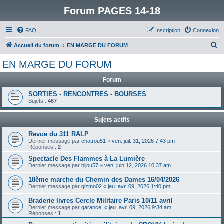
Forum PAGES 14-18
FAQ
Inscription
Connexion
R
Accueil du forum
EN MARGE DU FORUM
e
EN MARGE DU FORUM
c
Forum
h
e
SORTIES - RENCONTRES - BOURSES
Sujets :
467
r
c
Sujets actifs
h
Revue du 311 RALP
Dernier message par
chatrou51
«
ven. juil. 31, 2026 7:43 pm
e
Réponses :
2
r
Spectacle Des Flammes à La Lumière
Dernier message par
bijou57
«
ven. juin 12, 2026 10:37 am
18ème marche du Chemin des Dames 16/04/2026
Dernier message par
gizmo02
«
jeu. avr. 09, 2026 1:40 pm
Braderie livres Cercle Militaire Paris 10/11 avril
Dernier message par
garance.
«
jeu. avr. 09, 2026 9:34 am
Réponses :
1