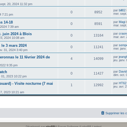
sept. 20, 2024 11:32 pm
par
bill02
0
8952
mer. sept
24 7:21 pm
ns 14-18
par
Magi
0
8591
mar. sept
, 2024 7:39 am
 juin 2024 à Blois
par
crao
0
13164
mar. avr.
 23, 2024 10:08 am
le 3 mars 2024
par
sempe
0
11241
mer. janv
nv. 31, 2024 3:40 pm
ronnas le 11 février 2024 de
par
jeang
4
14099
jeu. janv.
 2022 9:35 pm
atch
par
David
0
11427
dim. oct.
. 01, 2023 10:22 pm
rouard) - Visite nocturne (7 mai
par
HT62
1
12992
jeu. avr.
 27, 2023 10:21 am
Supprimer les 
Développé par
phpBB
® Forum Software © phpBB Limited