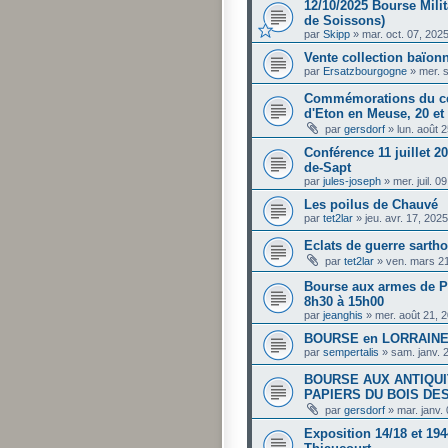
12/10/2025 Bourse Mili
de Soissons)
par
Skipp
»
mar. oct. 07, 202
Vente collection baïonn
par
Ersatzbourgogne
»
mer. 
Commémorations du cen
d'Eton en Meuse, 20 et
par
gersdorf
»
lun. août 
Conférence 11 juillet 20
de-Sapt
par
jules-joseph
»
mer. juil. 
Les poilus de Chauvé
par
tet2lar
»
jeu. avr. 17, 202
Eclats de guerre sartho
par
tet2lar
»
ven. mars 2
Bourse aux armes de Pe
8h30 à 15h00
par
jeanghis
»
mer. août 21, 
BOURSE en LORRAINE 
par
sempertalis
»
sam. janv. 
BOURSE AUX ANTIQUI
PAPIERS DU BOIS DES
par
gersdorf
»
mar. janv.
Exposition 14/18 et 194