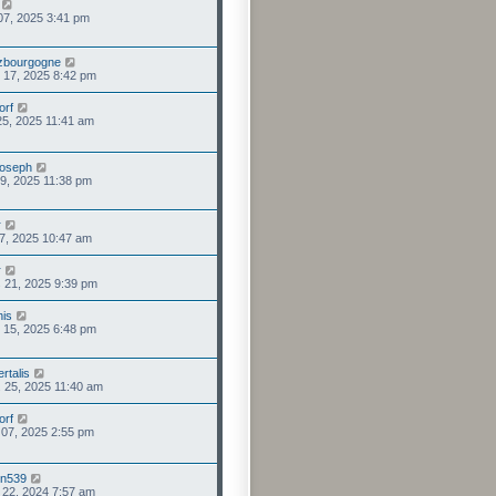
 07, 2025 3:41 pm
zbourgogne
. 17, 2025 8:42 pm
orf
 25, 2025 11:41 am
joseph
 09, 2025 11:38 pm
r
 17, 2025 10:47 am
r
 21, 2025 9:39 pm
his
. 15, 2025 6:48 pm
rtalis
. 25, 2025 11:40 am
orf
. 07, 2025 2:55 pm
en539
. 22, 2024 7:57 am