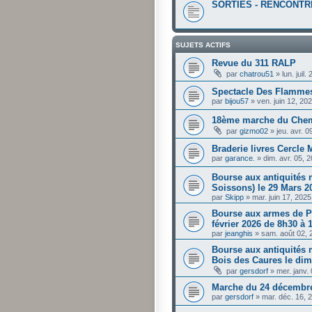
SORTIES - RENCONTR
SUJETS ACTIFS
Revue du 311 RALP
par
chatrou51
»
lun. juil
Spectacle Des Flammes
par
bijou57
»
ven. juin 12, 20
18ème marche du Chem
par
gizmo02
»
jeu. avr. 
Braderie livres Cercle M
par
garance.
»
dim. avr. 05, 
Bourse aux antiquités 
Soissons) le 29 Mars 2
par
Skipp
»
mar. juin 17, 202
Bourse aux armes de P
février 2026 de 8h30 à 
par
jeanghis
»
sam. août 02, 
Bourse aux antiquités m
Bois des Caures le dim
par
gersdorf
»
mer. janv.
Marche du 24 décembre
par
gersdorf
»
mar. déc. 16, 