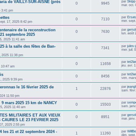
taria de VAILLY-SUR-AISNE (près
par
Skipp
0
9945
mar. oct.
5 3:41 pm
ettes
par
Ersat
0
7110
mer. sept
sept. 17, 2025 8:42 pm
tenaire de la reconstruction
par
gersd
0
7630
lun. août
 21 septembre 2025
25, 2025 11:41 am
25 à la salle des fêtes de Ban-
par
jules-
0
7341
mer. juil.
09, 2025 11:38 pm
par
tet2la
0
11658
jeu. avr.
5 10:47 am
is
par
tet2la
0
8456
ven. mars
1, 2025 9:39 pm
ronnas le 16 février 2025 de
par
jeang
1
22876
sam. févr
2024 11:50 pm
9 mars 2025 15 km de NANCY
par
sempe
0
15503
sam. janv
25, 2025 11:40 am
TES MILITAIRES ET AUX VIEUX
par
gersd
0
8951
mar. janv
 CAURES LE 23 FEVRIER 2025
 07, 2025 2:55 pm
4 les 21 et 22 septembre 2024 -
par
WillB
1
11260
dim. sept