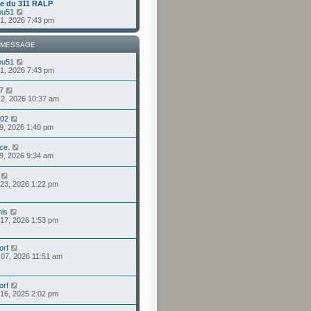
e du 311 RALP
C
ou51
o
 31, 2026 7:43 pm
n
s
u
 MESSAGE
l
t
ou51
e
 31, 2026 7:43 pm
r
l
57
e
 12, 2026 10:37 am
d
e
o02
r
 09, 2026 1:40 pm
n
i
e
ce.
r
 09, 2026 9:34 am
m
e
s
 23, 2026 1:22 pm
s
a
g
e
his
. 17, 2026 1:53 pm
orf
. 07, 2026 11:51 am
orf
 16, 2025 2:02 pm