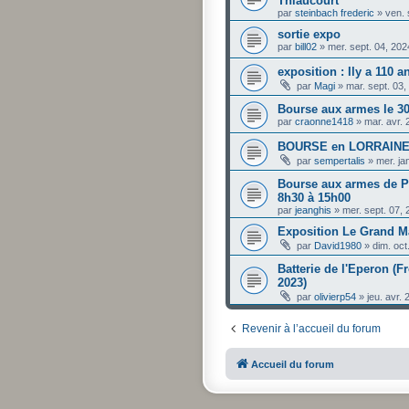
Thiaucourt
par
steinbach frederic
»
ven. 
sortie expo
par
bill02
»
mer. sept. 04, 20
exposition : Ily a 110 a
par
Magi
»
mar. sept. 03
Bourse aux armes le 30.
par
craonne1418
»
mar. avr.
BOURSE en LORRAINE 
par
sempertalis
»
mer. ja
Bourse aux armes de Pe
8h30 à 15h00
par
jeanghis
»
mer. sept. 07,
Exposition Le Grand M
par
David1980
»
dim. oct
Batterie de l'Eperon (F
2023)
par
olivierp54
»
jeu. avr.
Revenir à l’accueil du forum
Accueil du forum