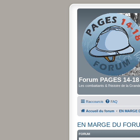
Forum PAGES 14-18
Les combattants & l'histoire de la Gran
Raccourcis
FAQ
Accueil du forum
EN MARGE 
EN MARGE DU FOR
FORUM