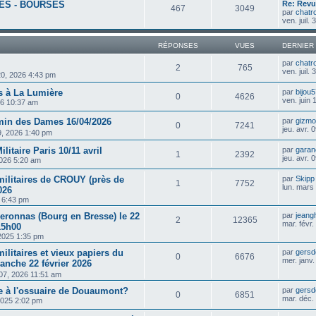
ES - BOURSES
Re: Revu
467
3049
par
chatr
ven. juil.
RÉPONSES
VUES
DERNIER
par
chatr
2
765
ven. juil.
. 20, 2026 4:43 pm
 à La Lumière
par
bijou
0
4626
ven. juin
26 10:37 am
in des Dames 16/04/2026
par
gizm
0
7241
jeu. avr.
09, 2026 1:40 pm
ilitaire Paris 10/11 avril
par
garan
1
2392
jeu. avr.
2026 5:20 am
militaires de CROUY (près de
par
Skipp
1
7752
lun. mars
026
5 6:43 pm
eronnas (Bourg en Bresse) le 22
par
jeang
2
12365
mar. févr
15h00
2025 1:35 pm
ilitaires et vieux papiers du
par
gersd
0
6676
mer. janv
anche 22 février 2026
 07, 2026 11:51 am
 à l'ossuaire de Douaumont?
par
gersd
0
6851
mar. déc.
2025 2:02 pm