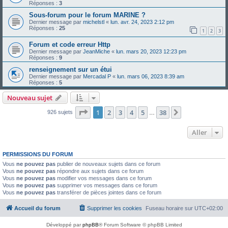
Réponses :
3
Sous-forum pour le forum MARINE ?
Dernier message par
michelstl
«
lun. avr. 24, 2023 2:12 pm
Réponses :
25
1
2
3
Forum et code erreur Http
Dernier message par
JeanMiche
«
lun. mars 20, 2023 12:23 pm
Réponses :
9
renseignement sur un étui
Dernier message par
Mercadal P
«
lun. mars 06, 2023 8:39 am
Réponses :
5
Nouveau sujet
Page
1
sur
38
1
2
3
4
5
38
Suivant
926 sujets
…
Aller
PERMISSIONS DU FORUM
Vous
ne pouvez pas
publier de nouveaux sujets dans ce forum
Vous
ne pouvez pas
répondre aux sujets dans ce forum
Vous
ne pouvez pas
modifier vos messages dans ce forum
Vous
ne pouvez pas
supprimer vos messages dans ce forum
Vous
ne pouvez pas
transférer de pièces jointes dans ce forum
Accueil du forum
Supprimer les cookies
Fuseau horaire sur
UTC+02:00
Développé par
phpBB
® Forum Software © phpBB Limited