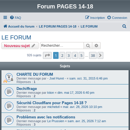
Forum PAGES 14-18
FAQ
Inscription
Connexion
R
Accueil du forum
LE FORUM PAGES 14-18
LE FORUM
e
LE FORUM
c
Rechercher
Recherche avanc
Nouveau sujet
h
e
Page
1
sur
38
1
2
3
4
5
38
Suivant
926 sujets
…
r
Sujets
c
CHARTE DU FORUM
h
Dernier message par
- Joel Huret -
«
sam. oct. 31, 2015 6:46 pm
Réponses :
1
e
Dechiffrage
r
Dernier message par
ktion
«
dim. mai 17, 2026 6:40 pm
Réponses :
2
Sécurité Cloudflare pour Pages 14-18 ?
Dernier message par
michelstl
«
mar. avr. 28, 2026 10:10 pm
Réponses :
2
Problèmes avec les notifications
Dernier message par
Le Prussien
«
sam. avr. 25, 2026 7:12 am
Réponses :
3