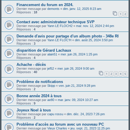
Financement du forum en 2024.
Dernier message par
demonts
«
dim. janv. 12, 2025 8:23 am
Réponses :
18
1
2
Contact avec administrateur technique SVP
Dernier message par
Yann LE FLOCH2
«
mar. nov. 12, 2024 2:44 pm
Réponses :
4
Demande d'avis pour partage d'un album photo - 348e RI
Dernier message par
Yann LE FLOC'H
«
dim. août 25, 2024 3:50 pm
Réponses :
3
disparition de Gérard Lachaux
Dernier message par
alain51
«
mer. juin 26, 2024 1:25 pm
Réponses :
4
Achache - décès
Dernier message par
jef52
«
mer. juin 26, 2024 9:00 am
Réponses :
40
1
2
3
4
5
Problème de notifications
Dernier message par
Skipp
«
ven. juin 21, 2024 9:28 pm
Réponses :
2
Bonne année 2024 à tous
Dernier message par
ae80
«
mar. janv. 09, 2024 10:27 am
Réponses :
9
Joyeux Noel à tous
Dernier message par
capu rossu
«
dim. déc. 24, 2023 7:26 pm
Réponses :
2
Problème d'accès au forum avec un nouveau PC
Dernier message par
Vieux Charles
«
jeu. sept. 21, 2023 11:25 pm