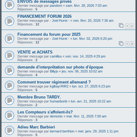
ENVOIS de messages privés
Dernier message par
pandore
«
sam. févr. 28, 2026 7:03 am
Réponses :
5
FINANCEMENT FORUM 2026
Dernier message par
- Joel Huret -
«
ven. févr. 20, 2026 7:36 am
Réponses :
12
1
2
Financement du forum pour 2025
Dernier message par
- Joel Huret -
«
lun. févr. 02, 2026 6:20 pm
Réponses :
12
1
2
VENTE et ACHATS
Dernier message par
camillou
«
ven. nov. 14, 2025 4:29 pm
Réponses :
2
demande d'interprétation sur photo d'époque
Dernier message par
Billyjo
«
jeu. nov. 06, 2025 10:02 am
Réponses :
4
Comment trouver régiment allemand ?
Dernier message par
kglbayrRIR2
«
lun. oct. 27, 2025 6:23 pm
Réponses :
5
Membre Bruno TARDY.
Dernier message par
humanbonb
«
lun. avr. 21, 2025 10:22 am
Réponses :
2
Les Compteurs s'affolent-ils?
Dernier message par
demonts
«
mar. févr. 11, 2025 7:00 am
Réponses :
3
Adieu Marc Barbieri
Dernier message par
bernard berthion
«
mer. janv. 29, 2025 1:11 pm
Réponses :
5