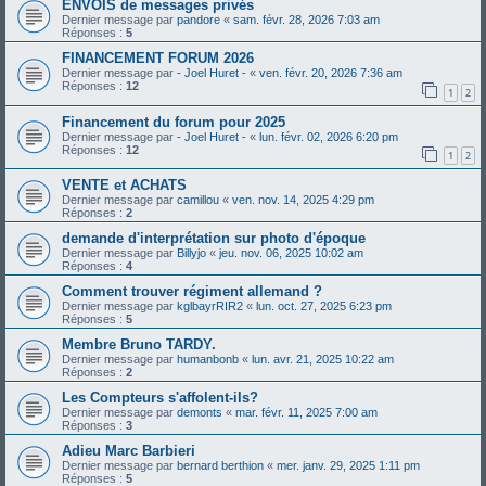
ENVOIS de messages privés
Dernier message par
pandore
«
sam. févr. 28, 2026 7:03 am
Réponses :
5
FINANCEMENT FORUM 2026
Dernier message par
- Joel Huret -
«
ven. févr. 20, 2026 7:36 am
Réponses :
12
1
2
Financement du forum pour 2025
Dernier message par
- Joel Huret -
«
lun. févr. 02, 2026 6:20 pm
Réponses :
12
1
2
VENTE et ACHATS
Dernier message par
camillou
«
ven. nov. 14, 2025 4:29 pm
Réponses :
2
demande d'interprétation sur photo d'époque
Dernier message par
Billyjo
«
jeu. nov. 06, 2025 10:02 am
Réponses :
4
Comment trouver régiment allemand ?
Dernier message par
kglbayrRIR2
«
lun. oct. 27, 2025 6:23 pm
Réponses :
5
Membre Bruno TARDY.
Dernier message par
humanbonb
«
lun. avr. 21, 2025 10:22 am
Réponses :
2
Les Compteurs s'affolent-ils?
Dernier message par
demonts
«
mar. févr. 11, 2025 7:00 am
Réponses :
3
Adieu Marc Barbieri
Dernier message par
bernard berthion
«
mer. janv. 29, 2025 1:11 pm
Réponses :
5