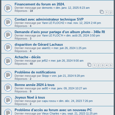
Financement du forum en 2024.
Dernier message par
demonts
«
dim. janv. 12, 2025 8:23 am
Réponses :
18
1
2
Contact avec administrateur technique SVP
Dernier message par
Yann LE FLOCH2
«
mar. nov. 12, 2024 2:44 pm
Réponses :
4
Demande d'avis pour partage d'un album photo - 348e RI
Dernier message par
Yann LE FLOC'H
«
dim. août 25, 2024 3:50 pm
Réponses :
3
disparition de Gérard Lachaux
Dernier message par
alain51
«
mer. juin 26, 2024 1:25 pm
Réponses :
4
Achache - décès
Dernier message par
jef52
«
mer. juin 26, 2024 9:00 am
Réponses :
40
1
2
3
4
5
Problème de notifications
Dernier message par
Skipp
«
ven. juin 21, 2024 9:28 pm
Réponses :
2
Bonne année 2024 à tous
Dernier message par
ae80
«
mar. janv. 09, 2024 10:27 am
Réponses :
9
Joyeux Noel à tous
Dernier message par
capu rossu
«
dim. déc. 24, 2023 7:26 pm
Réponses :
2
Problème d'accès au forum avec un nouveau PC
Dernier message par
Vieux Charles
«
jeu. sept. 21, 2023 11:25 pm