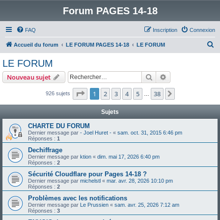
Forum PAGES 14-18
FAQ
Inscription
Connexion
R
Accueil du forum
LE FORUM PAGES 14-18
LE FORUM
e
LE FORUM
c
Rechercher
Recherche avanc
Nouveau sujet
h
e
Page
1
sur
38
1
2
3
4
5
38
Suivant
926 sujets
…
r
Sujets
c
CHARTE DU FORUM
h
Dernier message par
- Joel Huret -
«
sam. oct. 31, 2015 6:46 pm
Réponses :
1
e
Dechiffrage
r
Dernier message par
ktion
«
dim. mai 17, 2026 6:40 pm
Réponses :
2
Sécurité Cloudflare pour Pages 14-18 ?
Dernier message par
michelstl
«
mar. avr. 28, 2026 10:10 pm
Réponses :
2
Problèmes avec les notifications
Dernier message par
Le Prussien
«
sam. avr. 25, 2026 7:12 am
Réponses :
3