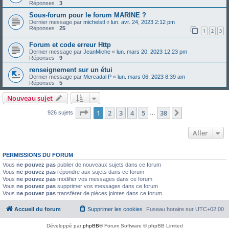
Réponses :
3
Sous-forum pour le forum MARINE ?
Dernier message par
michelstl
«
lun. avr. 24, 2023 2:12 pm
Réponses :
25
1
2
3
Forum et code erreur Http
Dernier message par
JeanMiche
«
lun. mars 20, 2023 12:23 pm
Réponses :
9
renseignement sur un étui
Dernier message par
Mercadal P
«
lun. mars 06, 2023 8:39 am
Réponses :
5
Nouveau sujet
Page
1
sur
38
1
2
3
4
5
38
Suivant
926 sujets
…
Aller
PERMISSIONS DU FORUM
Vous
ne pouvez pas
publier de nouveaux sujets dans ce forum
Vous
ne pouvez pas
répondre aux sujets dans ce forum
Vous
ne pouvez pas
modifier vos messages dans ce forum
Vous
ne pouvez pas
supprimer vos messages dans ce forum
Vous
ne pouvez pas
transférer de pièces jointes dans ce forum
Accueil du forum
Supprimer les cookies
Fuseau horaire sur
UTC+02:00
Développé par
phpBB
® Forum Software © phpBB Limited