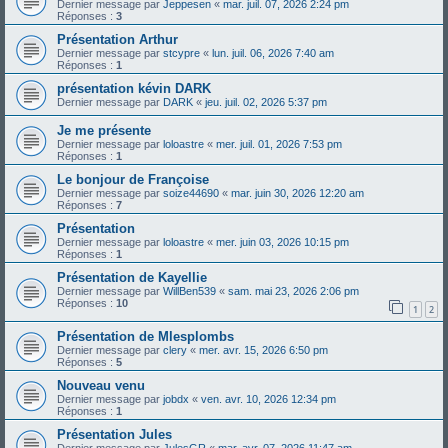
Dernier message par
Jeppesen
«
mar. juil. 07, 2026 2:24 pm
Réponses :
3
Présentation Arthur
Dernier message par
stcypre
«
lun. juil. 06, 2026 7:40 am
Réponses :
1
présentation kévin DARK
Dernier message par
DARK
«
jeu. juil. 02, 2026 5:37 pm
Je me présente
Dernier message par
loloastre
«
mer. juil. 01, 2026 7:53 pm
Réponses :
1
Le bonjour de Françoise
Dernier message par
soize44690
«
mar. juin 30, 2026 12:20 am
Réponses :
7
Présentation
Dernier message par
loloastre
«
mer. juin 03, 2026 10:15 pm
Réponses :
1
Présentation de Kayellie
Dernier message par
WillBen539
«
sam. mai 23, 2026 2:06 pm
Réponses :
10
1
2
Présentation de Mlesplombs
Dernier message par
clery
«
mer. avr. 15, 2026 6:50 pm
Réponses :
5
Nouveau venu
Dernier message par
jobdx
«
ven. avr. 10, 2026 12:34 pm
Réponses :
1
Présentation Jules
Dernier message par
JulesGR
«
mar. avr. 07, 2026 11:47 am