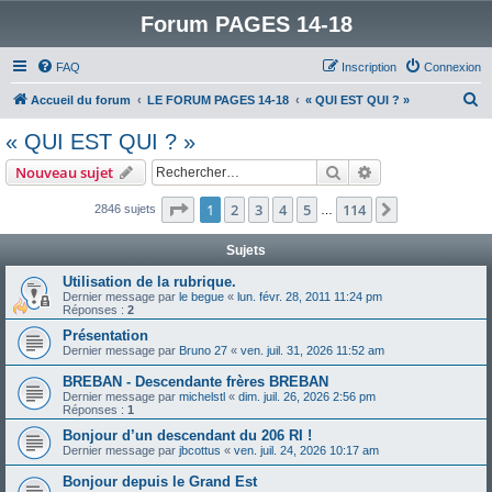
Forum PAGES 14-18
FAQ
Inscription
Connexion
R
Accueil du forum
LE FORUM PAGES 14-18
« QUI EST QUI ? »
e
« QUI EST QUI ? »
c
Rechercher
Recherche avanc
Nouveau sujet
h
e
Page
1
sur
114
1
2
3
4
5
114
Suivant
2846 sujets
…
r
Sujets
c
Utilisation de la rubrique.
h
Dernier message par
le begue
«
lun. févr. 28, 2011 11:24 pm
Réponses :
2
e
Présentation
r
Dernier message par
Bruno 27
«
ven. juil. 31, 2026 11:52 am
BREBAN - Descendante frères BREBAN
Dernier message par
michelstl
«
dim. juil. 26, 2026 2:56 pm
Réponses :
1
Bonjour d’un descendant du 206 RI !
Dernier message par
jbcottus
«
ven. juil. 24, 2026 10:17 am
Bonjour depuis le Grand Est