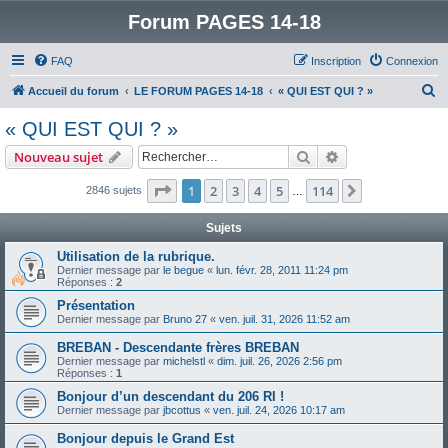
Forum PAGES 14-18
FAQ
Inscription
Connexion
R
Accueil du forum
LE FORUM PAGES 14-18
« QUI EST QUI ? »
e
« QUI EST QUI ? »
c
Rechercher
Recherche avanc
Nouveau sujet
h
e
Page
1
sur
114
1
2
3
4
5
114
Suivant
2846 sujets
…
r
Sujets
c
Utilisation de la rubrique.
h
Dernier message par
le begue
«
lun. févr. 28, 2011 11:24 pm
Réponses :
2
e
Présentation
r
Dernier message par
Bruno 27
«
ven. juil. 31, 2026 11:52 am
BREBAN - Descendante frères BREBAN
Dernier message par
michelstl
«
dim. juil. 26, 2026 2:56 pm
Réponses :
1
Bonjour d’un descendant du 206 RI !
Dernier message par
jbcottus
«
ven. juil. 24, 2026 10:17 am
Bonjour depuis le Grand Est