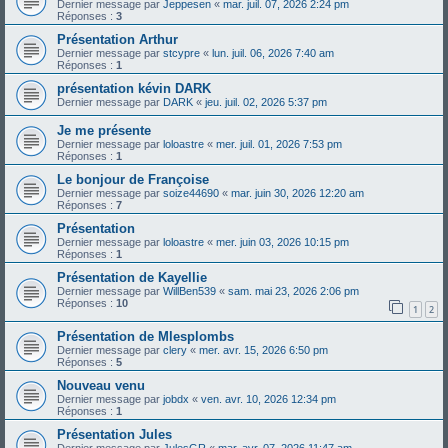
Dernier message par
Jeppesen
«
mar. juil. 07, 2026 2:24 pm
Réponses :
3
Présentation Arthur
Dernier message par
stcypre
«
lun. juil. 06, 2026 7:40 am
Réponses :
1
présentation kévin DARK
Dernier message par
DARK
«
jeu. juil. 02, 2026 5:37 pm
Je me présente
Dernier message par
loloastre
«
mer. juil. 01, 2026 7:53 pm
Réponses :
1
Le bonjour de Françoise
Dernier message par
soize44690
«
mar. juin 30, 2026 12:20 am
Réponses :
7
Présentation
Dernier message par
loloastre
«
mer. juin 03, 2026 10:15 pm
Réponses :
1
Présentation de Kayellie
Dernier message par
WillBen539
«
sam. mai 23, 2026 2:06 pm
Réponses :
10
1
2
Présentation de Mlesplombs
Dernier message par
clery
«
mer. avr. 15, 2026 6:50 pm
Réponses :
5
Nouveau venu
Dernier message par
jobdx
«
ven. avr. 10, 2026 12:34 pm
Réponses :
1
Présentation Jules
Dernier message par
JulesGR
«
mar. avr. 07, 2026 11:47 am