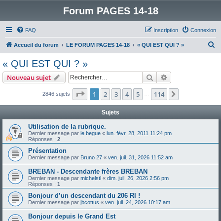
Forum PAGES 14-18
FAQ
Inscription
Connexion
R
Accueil du forum
LE FORUM PAGES 14-18
« QUI EST QUI ? »
e
« QUI EST QUI ? »
c
Rechercher
Recherche avanc
Nouveau sujet
h
e
Page
1
sur
114
1
2
3
4
5
114
Suivant
2846 sujets
…
r
Sujets
c
Utilisation de la rubrique.
h
Dernier message par
le begue
«
lun. févr. 28, 2011 11:24 pm
Réponses :
2
e
Présentation
r
Dernier message par
Bruno 27
«
ven. juil. 31, 2026 11:52 am
BREBAN - Descendante frères BREBAN
Dernier message par
michelstl
«
dim. juil. 26, 2026 2:56 pm
Réponses :
1
Bonjour d’un descendant du 206 RI !
Dernier message par
jbcottus
«
ven. juil. 24, 2026 10:17 am
Bonjour depuis le Grand Est