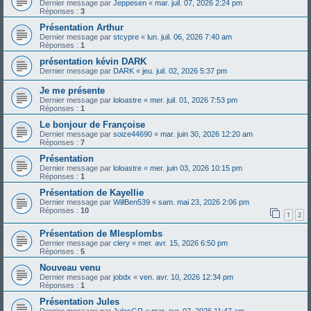
Dernier message par
Jeppesen
«
mar. juil. 07, 2026 2:24 pm
Réponses :
3
Présentation Arthur
Dernier message par
stcypre
«
lun. juil. 06, 2026 7:40 am
Réponses :
1
présentation kévin DARK
Dernier message par
DARK
«
jeu. juil. 02, 2026 5:37 pm
Je me présente
Dernier message par
loloastre
«
mer. juil. 01, 2026 7:53 pm
Réponses :
1
Le bonjour de Françoise
Dernier message par
soize44690
«
mar. juin 30, 2026 12:20 am
Réponses :
7
Présentation
Dernier message par
loloastre
«
mer. juin 03, 2026 10:15 pm
Réponses :
1
Présentation de Kayellie
Dernier message par
WillBen539
«
sam. mai 23, 2026 2:06 pm
Réponses :
10
1
2
Présentation de Mlesplombs
Dernier message par
clery
«
mer. avr. 15, 2026 6:50 pm
Réponses :
5
Nouveau venu
Dernier message par
jobdx
«
ven. avr. 10, 2026 12:34 pm
Réponses :
1
Présentation Jules
Dernier message par
JulesGR
«
mar. avr. 07, 2026 11:47 am