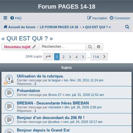
Forum PAGES 14-18
FAQ
Inscription
Connexion
R
Accueil du forum
LE FORUM PAGES 14-18
« QUI EST QUI ? »
e
« QUI EST QUI ? »
c
Rechercher
Recherche avanc
Nouveau sujet
h
e
Page
1
sur
114
1
2
3
4
5
114
Suivant
2846 sujets
…
r
Sujets
c
Utilisation de la rubrique.
h
Dernier message par
le begue
«
lun. févr. 28, 2011 11:24 pm
Réponses :
2
e
Présentation
r
Dernier message par
Bruno 27
«
ven. juil. 31, 2026 11:52 am
BREBAN - Descendante frères BREBAN
Dernier message par
michelstl
«
dim. juil. 26, 2026 2:56 pm
Réponses :
1
Bonjour d’un descendant du 206 RI !
Dernier message par
jbcottus
«
ven. juil. 24, 2026 10:17 am
Bonjour depuis le Grand Est