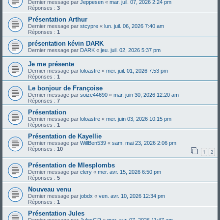
Dernier message par
Jeppesen
«
mar. juil. 07, 2026 2:24 pm
Réponses :
3
Présentation Arthur
Dernier message par
stcypre
«
lun. juil. 06, 2026 7:40 am
Réponses :
1
présentation kévin DARK
Dernier message par
DARK
«
jeu. juil. 02, 2026 5:37 pm
Je me présente
Dernier message par
loloastre
«
mer. juil. 01, 2026 7:53 pm
Réponses :
1
Le bonjour de Françoise
Dernier message par
soize44690
«
mar. juin 30, 2026 12:20 am
Réponses :
7
Présentation
Dernier message par
loloastre
«
mer. juin 03, 2026 10:15 pm
Réponses :
1
Présentation de Kayellie
Dernier message par
WillBen539
«
sam. mai 23, 2026 2:06 pm
Réponses :
10
1
2
Présentation de Mlesplombs
Dernier message par
clery
«
mer. avr. 15, 2026 6:50 pm
Réponses :
5
Nouveau venu
Dernier message par
jobdx
«
ven. avr. 10, 2026 12:34 pm
Réponses :
1
Présentation Jules
Dernier message par
JulesGR
«
mar. avr. 07, 2026 11:47 am