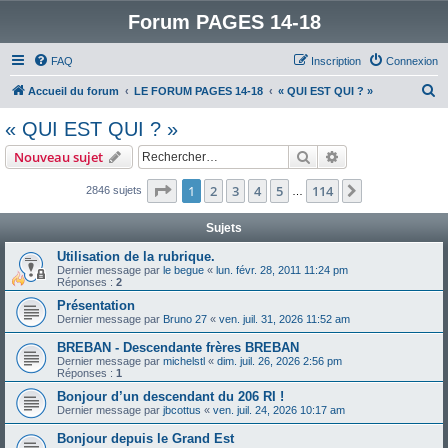
Forum PAGES 14-18
FAQ
Inscription
Connexion
R
Accueil du forum
LE FORUM PAGES 14-18
« QUI EST QUI ? »
e
« QUI EST QUI ? »
c
Rechercher
Recherche avanc
Nouveau sujet
h
e
Page
1
sur
114
1
2
3
4
5
114
Suivant
2846 sujets
…
r
Sujets
c
Utilisation de la rubrique.
h
Dernier message par
le begue
«
lun. févr. 28, 2011 11:24 pm
Réponses :
2
e
Présentation
r
Dernier message par
Bruno 27
«
ven. juil. 31, 2026 11:52 am
BREBAN - Descendante frères BREBAN
Dernier message par
michelstl
«
dim. juil. 26, 2026 2:56 pm
Réponses :
1
Bonjour d’un descendant du 206 RI !
Dernier message par
jbcottus
«
ven. juil. 24, 2026 10:17 am
Bonjour depuis le Grand Est