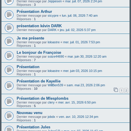
Dernier message par
Jeppesen
«
mar. juil. 07, 2026 2:24 pm
Réponses :
3
Présentation Arthur
Dernier message par
stcypre
«
lun. juil. 06, 2026 7:40 am
Réponses :
1
présentation kévin DARK
Dernier message par
DARK
«
jeu. juil. 02, 2026 5:37 pm
Je me présente
Dernier message par
loloastre
«
mer. juil. 01, 2026 7:53 pm
Réponses :
1
Le bonjour de Françoise
Dernier message par
soize44690
«
mar. juin 30, 2026 12:20 am
Réponses :
7
Présentation
Dernier message par
loloastre
«
mer. juin 03, 2026 10:15 pm
Réponses :
1
Présentation de Kayellie
Dernier message par
WillBen539
«
sam. mai 23, 2026 2:06 pm
Réponses :
10
1
2
Présentation de Mlesplombs
Dernier message par
clery
«
mer. avr. 15, 2026 6:50 pm
Réponses :
5
Nouveau venu
Dernier message par
jobdx
«
ven. avr. 10, 2026 12:34 pm
Réponses :
1
Présentation Jules
Dernier message par
JulesGR
«
mar. avr. 07, 2026 11:47 am