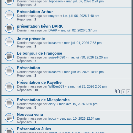
Dernier message par
Jeppesen
«
mar. juil. 07, 2026 2:24 pm
Réponses :
3
Présentation Arthur
Dernier message par
stcypre
«
lun. juil. 06, 2026 7:40 am
Réponses :
1
présentation kévin DARK
Dernier message par
DARK
«
jeu. juil. 02, 2026 5:37 pm
Je me présente
Dernier message par
loloastre
«
mer. juil. 01, 2026 7:53 pm
Réponses :
1
Le bonjour de Françoise
Dernier message par
soize44690
«
mar. juin 30, 2026 12:20 am
Réponses :
7
Présentation
Dernier message par
loloastre
«
mer. juin 03, 2026 10:15 pm
Réponses :
1
Présentation de Kayellie
Dernier message par
WillBen539
«
sam. mai 23, 2026 2:06 pm
Réponses :
10
1
2
Présentation de Mlesplombs
Dernier message par
clery
«
mer. avr. 15, 2026 6:50 pm
Réponses :
5
Nouveau venu
Dernier message par
jobdx
«
ven. avr. 10, 2026 12:34 pm
Réponses :
1
Présentation Jules
Dernier message par
JulesGR
«
mar. avr. 07, 2026 11:47 am