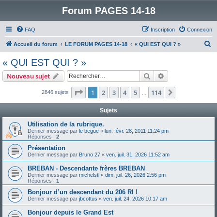
Forum PAGES 14-18
FAQ
Inscription
Connexion
R
Accueil du forum
LE FORUM PAGES 14-18
« QUI EST QUI ? »
e
« QUI EST QUI ? »
c
Rechercher
Recherche avanc
Nouveau sujet
h
e
Page
1
sur
114
1
2
3
4
5
114
Suivant
2846 sujets
…
r
Sujets
c
Utilisation de la rubrique.
h
Dernier message par
le begue
«
lun. févr. 28, 2011 11:24 pm
Réponses :
2
e
Présentation
r
Dernier message par
Bruno 27
«
ven. juil. 31, 2026 11:52 am
BREBAN - Descendante frères BREBAN
Dernier message par
michelstl
«
dim. juil. 26, 2026 2:56 pm
Réponses :
1
Bonjour d’un descendant du 206 RI !
Dernier message par
jbcottus
«
ven. juil. 24, 2026 10:17 am
Bonjour depuis le Grand Est