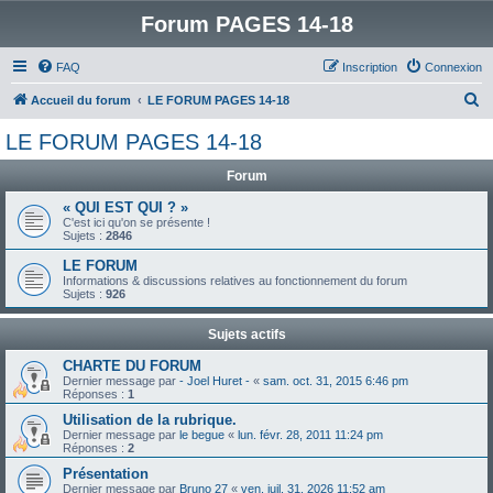
Forum PAGES 14-18
FAQ
Inscription
Connexion
R
Accueil du forum
LE FORUM PAGES 14-18
e
LE FORUM PAGES 14-18
c
Forum
h
e
« QUI EST QUI ? »
C'est ici qu'on se présente !
r
Sujets :
2846
c
LE FORUM
Informations & discussions relatives au fonctionnement du forum
h
Sujets :
926
e
Sujets actifs
r
CHARTE DU FORUM
Dernier message par
- Joel Huret -
«
sam. oct. 31, 2015 6:46 pm
Réponses :
1
Utilisation de la rubrique.
Dernier message par
le begue
«
lun. févr. 28, 2011 11:24 pm
Réponses :
2
Présentation
Dernier message par
Bruno 27
«
ven. juil. 31, 2026 11:52 am