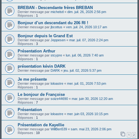
BREBAN - Descendante frères BREBAN
Dernier message par
michelstl
«
dim. juil. 26, 2026 2:56 pm
Réponses :
1
Bonjour d’un descendant du 206 RI !
Dernier message par
jbcottus
«
ven. juil. 24, 2026 10:17 am
Bonjour depuis le Grand Est
Dernier message par
Jeppesen
«
mar. juil. 07, 2026 2:24 pm
Réponses :
3
Présentation Arthur
Dernier message par
stcypre
«
lun. juil. 06, 2026 7:40 am
Réponses :
1
présentation kévin DARK
Dernier message par
DARK
«
jeu. juil. 02, 2026 5:37 pm
Je me présente
Dernier message par
loloastre
«
mer. juil. 01, 2026 7:53 pm
Réponses :
1
Le bonjour de Françoise
Dernier message par
soize44690
«
mar. juin 30, 2026 12:20 am
Réponses :
7
Présentation
Dernier message par
loloastre
«
mer. juin 03, 2026 10:15 pm
Réponses :
1
Présentation de Kayellie
Dernier message par
WillBen539
«
sam. mai 23, 2026 2:06 pm
Réponses :
10
1
2